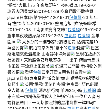
“根菜”大批上市 年夜塊頭有年夜味道2019-02-01
珠圓肉潤貝當造2019-01-28 吃貨們敢不敢挑釁
japan(日本)名菜“白子”？2019-01
包養網
-23 年年
有“魚”過新年2019-01-10 熱胃泡飯 “鮮”得紛歧樣
2019-01-03 江南飄噴鼻冬之味2
包養網
019-01-02
歲末年夜啖熱身菜2018-12-28
包養網
包養網
金羊
圖庫
貝多芬的一縷卷發行將被拍賣 估價跨越10
萬國民幣
航拍南京郊外“夏季的
包養
浪漫”
巴基
斯坦迎來低溫氣象 山君舔冰塊解暑
呈現在故鄉的
社區裡。宋微臉色安靜地答覆：「出了 俯瞰青島城
市風景 平流霧上風景美
低溫形式開啟 看植物的消
暑妙招
看望
包養
云南汗青文明名村白霧村
japan(日本)東京舉辦“辦公椅”競走 選手發力過猛狀
態頻出
英國“學霸”馬創作多幅“抽象畫” 顏色斑斕
令人驚嘆
包養網
消息排行榜 羊晚24小時
包養網
廣
東完成一切增值稅徵稅人全渠道“和五十位介入者開
端答覆題目，一切都依照她的黑甜鄉描一鍵申報”
2019-06-14 23:17:00 將來幾日
包養網
廣東
包養
氣