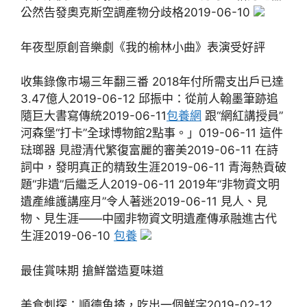
公然告發奧克斯空調產物分歧格2019-06-10
年夜型原創音樂劇《我的榆林小曲》表演受好評
收集錄像市場三年翻三番 2018年付所需支出戶已達
3.47億人2019-06-12 邱振中：從前人翰墨筆跡追
隨巨大書寫傳統2019-06-11
包養網
跟“網紅講授員”
河森堡“打卡”全球博物館2點事。」019-06-11 這件
琺瑯器 見證清代繁復富麗的審美2019-06-11 在詩
詞中，發明真正的精致生涯2019-06-11 青海熱貢破
題“非遺”后繼乏人2019-06-11 2019年“非物資文明
遺產維護講座月”令人著迷2019-06-11 見人、見
物、見生涯——中國非物資文明遺產傳承融進古代
生涯2019-06-10
包養
最佳賞味期 搶鮮當造夏味道
美食刺探：順德魚揸，吃出一個鮮字2019-02-12