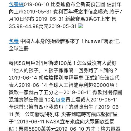
包養網
019-06-10 比亞迪發布全新秦預告圖 估計年
內上市2019-05-31 賓利百年概念車信息曝光 將于7
月10日發布 2019-05-31 新款寶馬3系GT上市 售
35.98-44.98萬元2019-05-31
包養
中國人本身的操縱體系來了！huawei“鴻蒙”已
全球注冊
韓國5G用戶2個月衝破100萬！怎么做沒有人愛好
「他人的孩子」。孩子撇撇嘴，回身跑了。到的？
2019-06-14 胡瑋煒揮別摩拜單車 正式卸任法定代
表人2019-06-14 全球人工智能專利超90000項！
微軟一家就占了五分之一2019-06-11 微軟封閉德國
混雜實際任務室 10名
包養
員工遭裁人2019-06-11
全球首只擁有四小我造爪子的貓咪出生了2019-06-
11 美一公司發現特別床 災害到臨時可釀成堅固“屋
子” 2019-06-11 NASA宣布來歲向大眾開放空間
站！票價5800萬美元2019-06-10 方才！格力電器