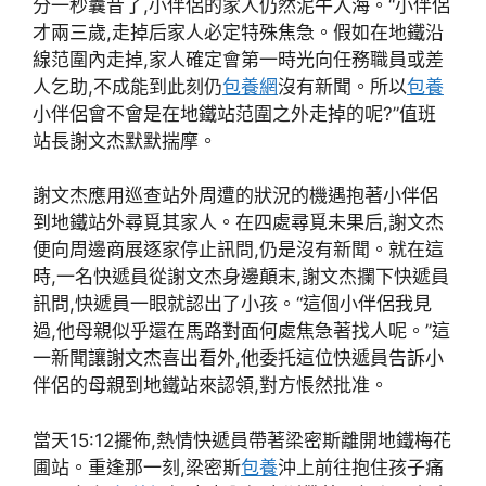
分一秒曩昔了,小伴侶的家人仍然泥牛入海。“小伴侶
才兩三歲,走掉后家人必定特殊焦急。假如在地鐵沿
線范圍內走掉,家人確定會第一時光向任務職員或差
人乞助,不成能到此刻仍
包養網
沒有新聞。所以
包養
小伴侶會不會是在地鐵站范圍之外走掉的呢?”值班
站長謝文杰默默揣摩。
謝文杰應用巡查站外周遭的狀況的機遇抱著小伴侶
到地鐵站外尋覓其家人。在四處尋覓未果后,謝文杰
便向周邊商展逐家停止訊問,仍是沒有新聞。就在這
時,一名快遞員從謝文杰身邊顛末,謝文杰攔下快遞員
訊問,快遞員一眼就認出了小孩。“這個小伴侶我見
過,他母親似乎還在馬路對面何處焦急著找人呢。”這
一新聞讓謝文杰喜出看外,他委托這位快遞員告訴小
伴侶的母親到地鐵站來認領,對方悵然批准。
當天15:12擺佈,熱情快遞員帶著梁密斯離開地鐵梅花
圃站。重逢那一刻,梁密斯
包養
沖上前往抱住孩子痛