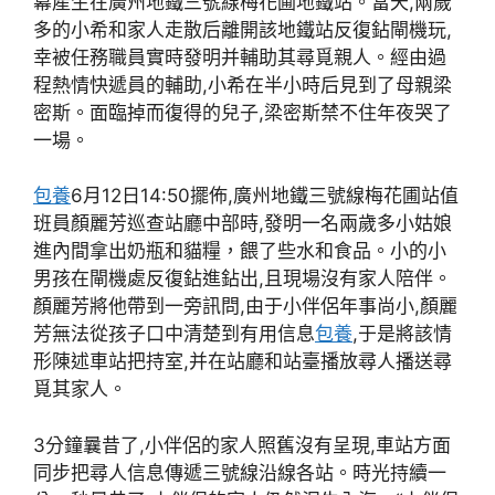
幕產生在廣州地鐵三號線梅花圃地鐵站。當天,兩歲
多的小希和家人走散后離開該地鐵站反復鉆閘機玩,
幸被任務職員實時發明并輔助其尋覓親人。經由過
程熱情快遞員的輔助,小希在半小時后見到了母親梁
密斯。面臨掉而復得的兒子,梁密斯禁不住年夜哭了
一場。
包養
6月12日14:50擺佈,廣州地鐵三號線梅花圃站值
班員顏麗芳巡查站廳中部時,發明一名兩歲多小姑娘
進內間拿出奶瓶和貓糧，餵了些水和食品。小的小
男孩在閘機處反復鉆進鉆出,且現場沒有家人陪伴。
顏麗芳將他帶到一旁訊問,由于小伴侶年事尚小,顏麗
芳無法從孩子口中清楚到有用信息
包養
,于是將該情
形陳述車站把持室,并在站廳和站臺播放尋人播送尋
覓其家人。
3分鐘曩昔了,小伴侶的家人照舊沒有呈現,車站方面
同步把尋人信息傳遞三號線沿線各站。時光持續一