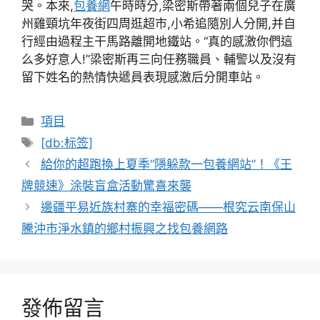
哭。本來,
包養網
午時時分,梁密斯帶著兩個兒子在廣
州雞頸坑年夜街四周逛超市,小希追隨別人分開,并自
行經由過程主干馬路離開地鐵站。“真的感激你們這
么多好意人!”梁密斯再三向任務職員、輔警以及沒有
留下姓名的熱情快遞員表現感激后分開車站。
分
項目
類
標
[db:标签]
籤
給你的超跑換上夏季“隱躲款一包養網站”！《王
牌競速》涂裝盲盒活動驚喜來襲
邊疆平易近族村寨的幸福密碼——根究云南保山
騰沖市淨水鎮的鄉村振興之找包養網路
發佈留言