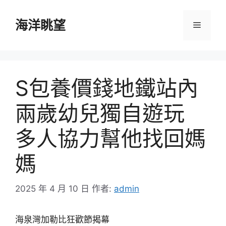
跳
至
海洋眺望
選
主
要
單
內
容
S包養價錢地鐵站內
兩歲幼兒獨自遊玩
多人協力幫他找回媽
媽
2025 年 4 月 10 日
作者:
admin
海泉灣加勒比狂歡節揭幕