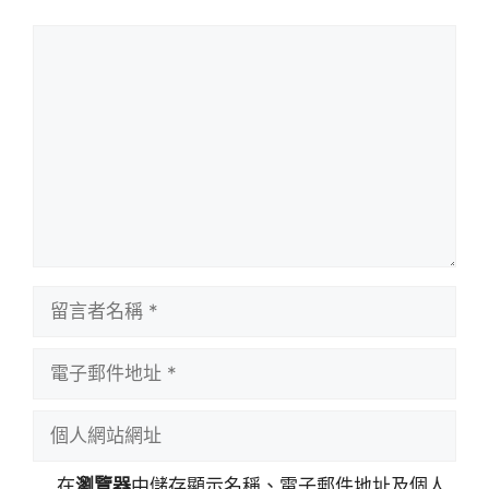
留
言
留
言
者
電
名
子
稱
郵
個
件
人
地
網
在
瀏覽器
中儲存顯示名稱、電子郵件地址及個人