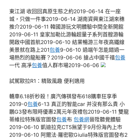
東江湖 收回回真原生態之約2019-06-14 在一座
城，只做一件事2019-06-14 湖南資興東江湖來穗
推介2019-06-11 韓國游玩文明體驗中間全新開館
2019-06-11 皇家加勒比游輪超量子系列首艘游輪
開啟中國首航2019-06-10 結業暢游三年夜高鐵線
美景就在路上201
包養
9-06-10 過端午怎能錯過一
場熱烈的龍船賽？2019-06-06 搶占中國千禧
包養
一代 高凈
包養
值人群市場2019-06-06
試駕歐拉R1：精致風趣 便利適用
轎車6.18折秒殺！廣汽傳祺發布618購車狂享季
2019-0
包養
6-13 真正的智能car 并沒有那么貴 小
鵬G3發布限時優惠2萬元年夜禮包2019-06-11 雙龍
蒂維拉特殊版官圖發
包養
布
包養網
晉陞聽覺體驗
2019-06-10 凱迪拉克CT5無望于9月份海內上市
2019-06-10 阿爾法·羅密歐Giulia特殊版官圖發布2