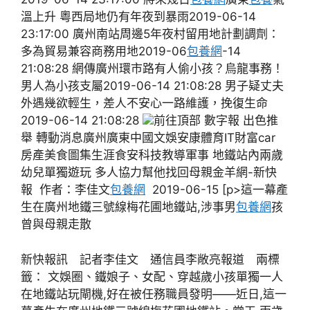
溫上升 粵西局地仍有年夜到暴雨2019-06-14
23:17:00 廣州南站周邊5年夜村留用地計劃調劑：
多為貿易兼容商務用地2019-06
包養網
-14
21:08:28 網傳廣州環市路有人偷小孩？烏龍事務！
男人為小孩支屬2019-06-14 21:08:28 男子疑丈夫
外遇幾欲輕生，差人不安心一路維護，挽復生命
2019-06-14 21:08:28
前往頂部 數字報 出色推
舉 轉動消息廣州廣東中國文娛安康體育IT財富car
房產美食圖集生涯食安科技教導軍事 地鐵站內兩歲
幼兒單獨遊玩 多人協力幫他找回母親金羊網-新快
報 作者：李佳文
包養網
2019-06-15 [p>這一幕產
生在廣州地鐵三號線梅花圃地鐵站,涉事男
包養網
孩
曾與母親走散
新快報訊 記者李佳文 通信員李敞亮報道 兩標
籤： 文娛圈、鐵娘子、女配、穿越歲小孩單獨一人
在地鐵站玩閘機,好在被任務職員發明——近日,這一