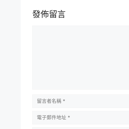
發佈留言
留
言
留
言
者
電
名
子
稱
郵