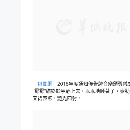
包養網
2018年度通知佈告牌音樂頒獎儀
“霉霉”貓終於寧靜上去，乖乖地睡著了。泰勒·斯威
叉裙表態，艷光四射。