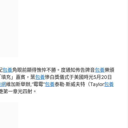
配
包養
角眼前顯得憔悴不勝。度通知佈告牌音
包養
樂頒
「填充」嘉賓，葉
包養
慘白獎儀式于美國時光5月20日
養網
維加斯舉辦,“霉霉”
包養
泰勒·斯威夫特（Taylor
包養
艷第一章光四射。