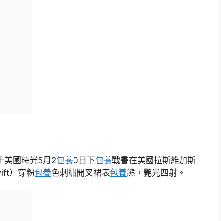
于美國時光5月2
包養
0日下
包養
戰書在美國拉斯維加斯
ift）穿粉
包養
色刺繡開叉裙表
包養
態，艷光四射。