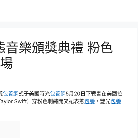
態音樂頒獎典禮 粉色
場
儀
包養網
式于美國時光
包養網
5月20日下戰書在美國拉
aylor Swift）穿粉色刺繡開叉裙表態
包養
，艷光
包養