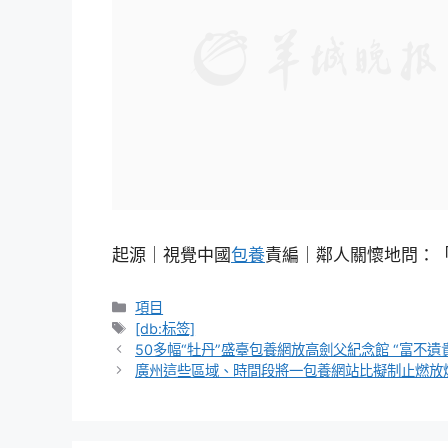
起源｜視覺中國
包養
責編｜鄰人關懷地問：
分
項目
類
標
[db:标签]
籤
50多幅“牡丹”盛臺包養網放高劍父紀念館 “富不
廣州這些區域、時間段將一包養網站比擬制止燃放