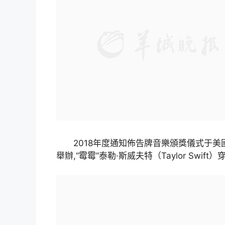
2018年度通知佈告牌音樂頒獎儀式于美
舉辦,“霉霉”泰勒·斯威夫特（Taylor Sw