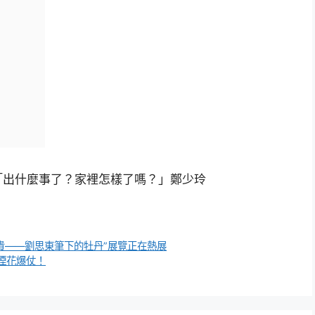
「出什麼事了？家裡怎樣了嗎？」鄭少玲
遺貴——劉思東筆下的牡丹”展覽正在熱展
煙花爆仗！