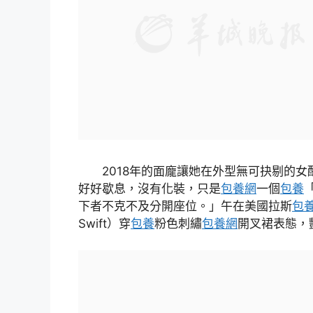
2018年的面龐讓她在外型無可抉剔的女
好好歇息，沒有化裝，只是
包養網
一個
包養
下者不克不及分開座位。」午在美國拉斯
包
Swift）穿
包養
粉色刺繡
包養網
開叉裙表態，