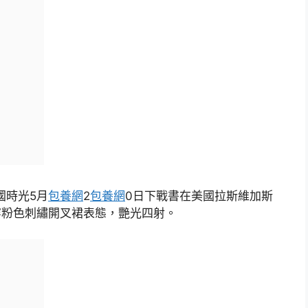
國時光5月
包養網
2
包養網
0日下戰書在美國拉斯維加斯
ift）穿粉色刺繡開叉裙表態，艷光四射。