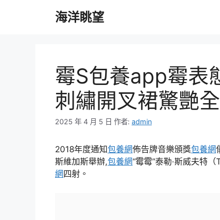
跳
海洋眺望
至
主
要
內
容
霉S包養app霉表
刺繡開叉裙驚艷全
2025 年 4 月 5 日
作者:
admin
2018年度通知
包養網
佈告牌音樂頒獎
包養網
斯維加斯舉辦,
包養網
“霉霉”泰勒·斯威夫特（T
網
四射。