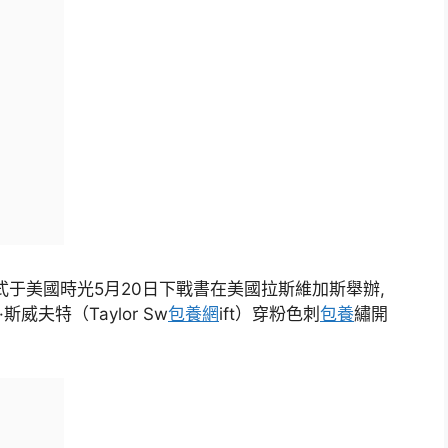
式于美國時光5月20日下戰書在美國拉斯維加斯舉辦,
夫特（Taylor Sw
包養網
ift）穿粉色刺
包養
繡開