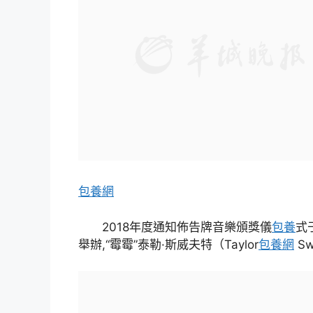
包養網
2018年度通知佈告牌音樂頒獎儀
包養
式
舉辦,“霉霉”泰勒·斯威夫特（Taylor
包養網
Sw