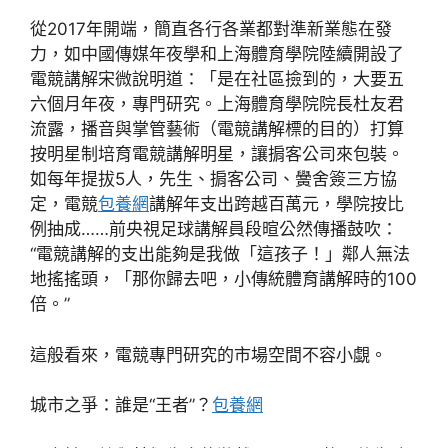
從2017年開端，簡直各行各業都對準新業態在發
力，如中國傳媒年夜學和上海體育學院陸續開設了
電競講解宋微說明道：「是在社區撿到的，大要五
六個月年夜，專門研究。上海體育學院院長杜友君
流露，播音與掌管藝術（電競講解標的目的）打算
按明星制培育電競講解明星，讓掮客公司來包裝。
如每年提拔5人，先生、掮客公司、黌舍簽三方協
定，電競
包養網
講解年支出跨越百萬元，學院按比
例抽成……前央視足球講解員段暄公然傳播鼓吹：
“電競講解的支出能夠是我做「這孩子！」鄰人無法
地搖搖頭，「那你歸去吧，小傳統體育講解時的100
倍。”
這般看來，電競專門研究的市場空間不容小覷。
城市之爭：誰是“王者”？
包養網