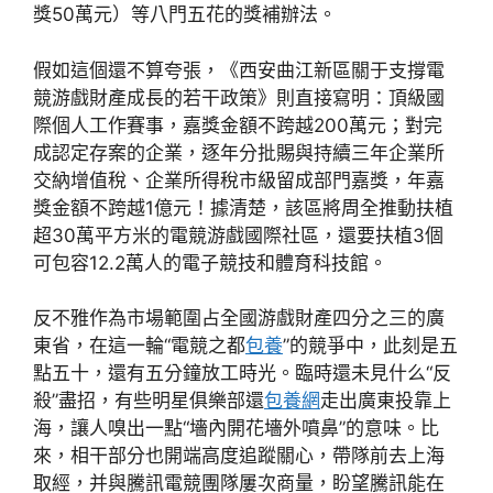
獎50萬元）等八門五花的獎補辦法。
假如這個還不算夸張，《西安曲江新區關于支撐電
競游戲財產成長的若干政策》則直接寫明：頂級國
際個人工作賽事，嘉獎金額不跨越200萬元；對完
成認定存案的企業，逐年分批賜與持續三年企業所
交納增值稅、企業所得稅市級留成部門嘉獎，年嘉
獎金額不跨越1億元！據清楚，該區將周全推動扶植
超30萬平方米的電競游戲國際社區，還要扶植3個
可包容12.2萬人的電子競技和體育科技館。
反不雅作為市場範圍占全國游戲財產四分之三的廣
東省，在這一輪“電競之都
包養
”的競爭中，此刻是五
點五十，還有五分鐘放工時光。臨時還未見什么“反
殺”盡招，有些明星俱樂部還
包養網
走出廣東投靠上
海，讓人嗅出一點“墻內開花墻外噴鼻”的意味。比
來，相干部分也開端高度追蹤關心，帶隊前去上海
取經，并與騰訊電競團隊屢次商量，盼望騰訊能在