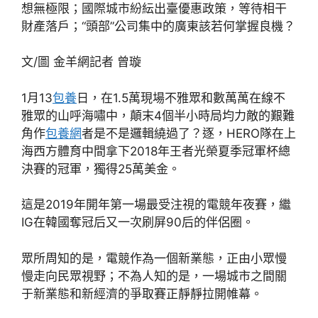
想無極限；國際城市紛紜出臺優惠政策，等待相干
財產落戶；“頭部”公司集中的廣東該若何掌握良機？
文/圖 金羊網記者 曾璇
1月13
包養
日，在1.5萬現場不雅眾和數萬萬在線不
雅眾的山呼海嘯中，顛末4個半小時局均力敵的艱難
角作
包養網
者是不是邏輯繞過了？逐，HERO隊在上
海西方體育中間拿下2018年王者光榮夏季冠軍杯總
決賽的冠軍，獨得25萬美金。
這是2019年開年第一場最受注視的電競年夜賽，繼
IG在韓國奪冠后又一次刷屏90后的伴侶圈。
眾所周知的是，電競作為一個新業態，正由小眾慢
慢走向民眾視野；不為人知的是，一場城市之間關
于新業態和新經濟的爭取賽正靜靜拉開帷幕。