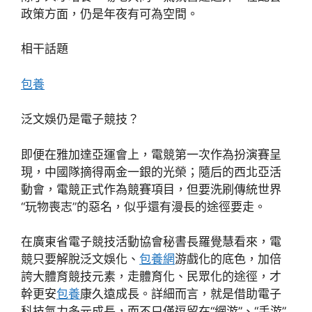
政策方面，仍是年夜有可為空間。
相干話題
包養
泛文娛仍是電子競技？
即便在雅加達亞運會上，電競第一次作為扮演賽呈
現，中國隊摘得兩金一銀的光榮；隨后的西北亞活
動會，電競正式作為競賽項目，但要洗刷傳統世界
“玩物喪志”的惡名，似乎還有漫長的途徑要走。
在廣東省電子競技活動協會秘書長羅覺慧看來，電
競只要解脫泛文娛化、
包養網
游戲化的底色，加倍
誇大體育競技元素，走體育化、民眾化的途徑，才
幹更安
包養
康久遠成長。詳細而言，就是借助電子
科技氣力多元成長，而不只僅逗留在“網游”、“手游”