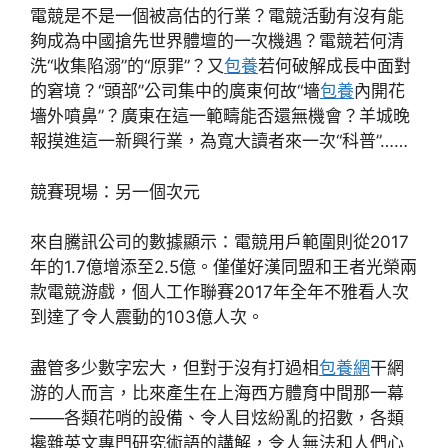
電競是不是一個被高估的行業？電競活動有沒有能
夠成為中國搶先世界體壇的一次機遇？電競若何清
洗“收集陷溺”的“原罪”？又
包養
若何破解成長中面對
的窘境？“頭部”公司集中的廣東何故“墻
包養
內開花
墻外噴鼻”？廣東在這一範疇能否還無機會？羊城晚
報摸進這一新興行業，為寬大讀者來一次“科普”……
競賽現場：另一個次元
來自騰訊公司的數據顯示：電競用戶範圍則從2017
年的1.7億增添至2.5億。僅僅好漢同盟和王者光榮兩
款電競游戲，個人工作聯賽2017年全年不雅看人次
到達了令人震動的103億人次。
盡管多少數字宏大，但對于沒有打過相
包養網
干網
游的人而言，比來產生在上海西方體育中間那一幕
——各類花哨的設備、令人目炫紛亂的招數，各類
攙雜英文專門研究術語的講解，令人無法和人們心