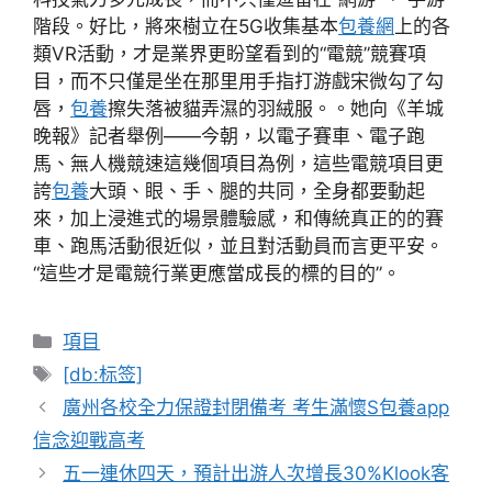
階段。好比，將來樹立在5G收集基本
包養網
上的各
類VR活動，才是業界更盼望看到的“電競”競賽項
目，而不只僅是坐在那里用手指打游戲宋微勾了勾
唇，
包養
擦失落被貓弄濕的羽絨服。。她向《羊城
晚報》記者舉例——今朝，以電子賽車、電子跑
馬、無人機競速這幾個項目為例，這些電競項目更
誇
包養
大頭、眼、手、腿的共同，全身都要動起
來，加上浸進式的場景體驗感，和傳統真正的的賽
車、跑馬活動很近似，並且對活動員而言更平安。
“這些才是電競行業更應當成長的標的目的”。
分
項目
類
標
[db:标签]
籤
廣州各校全力保證封閉備考 考生滿懷S包養app
信念迎戰高考
五一連休四天，預計出游人次增長30%Klook客