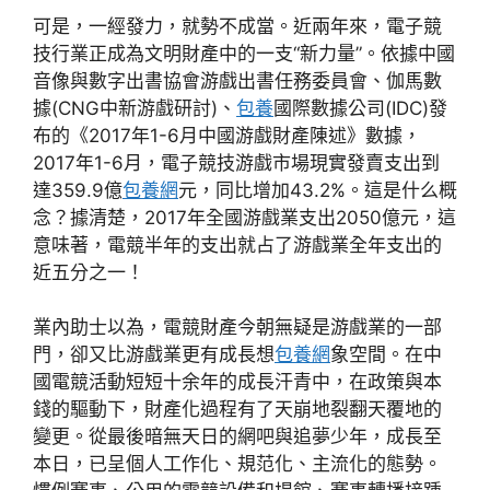
可是，一經發力，就勢不成當。近兩年來，電子競
技行業正成為文明財產中的一支“新力量”。依據中國
音像與數字出書協會游戲出書任務委員會、伽馬數
據(CNG中新游戲研討)、
包養
國際數據公司(IDC)發
布的《2017年1-6月中國游戲財產陳述》數據，
2017年1-6月，電子競技游戲市場現實發賣支出到
達359.9億
包養網
元，同比增加43.2%。這是什么概
念？據清楚，2017年全國游戲業支出2050億元，這
意味著，電競半年的支出就占了游戲業全年支出的
近五分之一！
業內助士以為，電競財產今朝無疑是游戲業的一部
門，卻又比游戲業更有成長想
包養網
象空間。在中
國電競活動短短十余年的成長汗青中，在政策與本
錢的驅動下，財產化過程有了天崩地裂翻天覆地的
變更。從最後暗無天日的網吧與追夢少年，成長至
本日，已呈個人工作化、規范化、主流化的態勢。