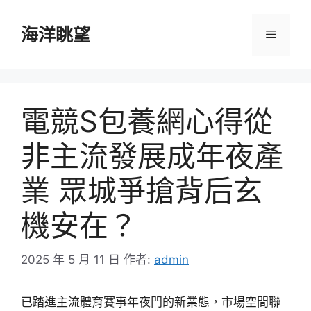
跳
至
海洋眺望
選
主
要
單
內
容
電競S包養網心得從
非主流發展成年夜產
業 眾城爭搶背后玄
機安在？
2025 年 5 月 11 日
作者:
admin
已踏進主流體育賽事年夜門的新業態，市場空間聯