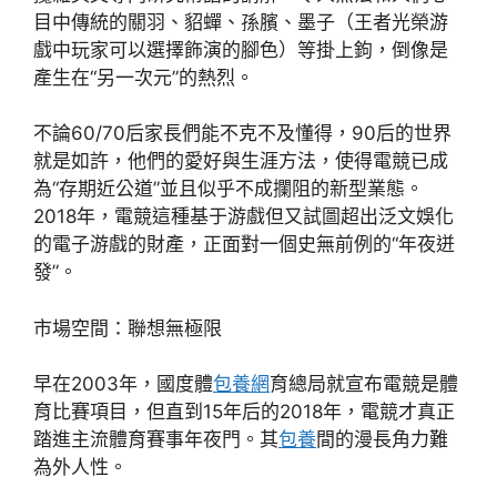
目中傳統的關羽、貂蟬、孫臏、墨子（王者光榮游
戲中玩家可以選擇飾演的腳色）等掛上鉤，倒像是
產生在“另一次元”的熱烈。
不論60/70后家長們能不克不及懂得，90后的世界
就是如許，他們的愛好與生涯方法，使得電競已成
為“存期近公道”並且似乎不成攔阻的新型業態。
2018年，電競這種基于游戲但又試圖超出泛文娛化
的電子游戲的財產，正面對一個史無前例的“年夜迸
發”。
市場空間：聯想無極限
早在2003年，國度體
包養網
育總局就宣布電競是體
育比賽項目，但直到15年后的2018年，電競才真正
踏進主流體育賽事年夜門。其
包養
間的漫長角力難
為外人性。