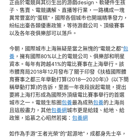
正由於電競與其衍生出的游戲design、軟硬件生孩
子、售賣、電競講解、直播等行業，一路構成一塊
異常豐富的“蛋糕”，國際各個城市也開端精準發力，
紛紜出臺各類優惠政策，等待游戲公司、頂級賽事
以及各年夜俱樂部可以落戶。
今朝，國際城市上海無疑是當之無愧的“電競之都”
包
養
，擁有國際80%以上的電競公司、俱樂部和明星
資本。每年有跨越41%的電比賽事在上海舉行。該
市體育局2018年12月發布了關于印發《扶植國際體
育賽事之都三年舉動打算(2018—2020年)》(以下簡
稱舉動打算)的告訴，里面一年夜段說起電競，提出
要將上海打形成為國際外頂級電比賽事舉行的首選
城市之一。電競生態圈
包養
最為成熟
包養
的上海尚
且這般盡力，其他
包養網
城市更是給錢、給地、給
政策，追慕之心昭然若揭：
包養網
如作為手游“王者光榮”的“起源地”，成都身先士卒，