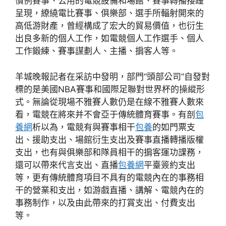
慣例賽事、公用的電競設備和場館、賽事轉播接踵
呈現，繚繞電比賽事、俱樂部、選手所輻射開來的
高低游財產，曾經構成了宏大的貿易價值，也衍生
出良多新的個人工作，如電競個人工作選手、個人
工作鍛練、賽事謀劃人、主播、掮客人等。
羊城晚報記者在采訪中發明，部門“頭部公司”自發對
標的是美國NBA賽事和國際足聯對世界杯的操縱形
式。無論從現場不雅賽人數仍是在線不雅賽人數來
看，電競在將來并不會亞于傳統體育賽事。有剖
包
養網
析以為，電競有與賽事相干
包養
的如門票支
出、援助支出、場館衍生支出及賽事直播轉播版權
支出，也有與俱樂部和隊員相干的掮客運功課務，
還可以帶來代言支出、直播
包養網
平臺簽約支出
等，更有傳統體育項目不具有的電競內在的事務相
干的營業和支出，如游戲直播、講解、電競內在的
事務制作，以及由此帶來的打賞支出、付費支出
等。