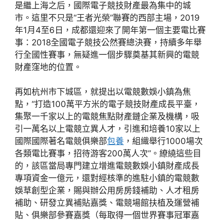
是繼上海之后，國際電子競技財產最為集中的城
市。這里不只是“王者光榮”聯賽的西部主場，2019
年1月4至6日，成都還迎來了開年第一個主要電比賽
事：2018全國電子競技公然賽總決賽，持續多年舉
行全國性賽事，無疑進一個步驟奠基其新興的電競
財產窪地的位置。
再如杭州市下城區，就提出以電競數娛小鎮為焦
點，“打造100萬平方米的電子競技財產成長平臺，
集聚一千家以上的電競焦點財產鏈企業及機構，吸
引一萬名以上電競立異人才，引進和培養10家以上
國際國際著名電競俱樂部
包養
，組織舉行1000場次
各類電比賽事，招待游客200萬人次”。繚繞這些目
的，該區當局專門建立增進電競數娛小鎮財產成長
專項資金一億元，還對經核準的進駐小鎮的電競數
娛草創型企業，賜與辦公用房房錢補助、人才租房
補助、研發立異補貼嘉獎、電競場館扶植及運營補
貼、俱樂部參賽嘉獎（每取得一個世界賽事冠軍嘉