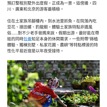
預訂整租別墅外出度假，正成為一景。這傍邊，四
川、廣東和北京的游客最積極。
住在土家族吊腳樓內，到水池里抓魚，在院落內吃
豆花、摸田螺、釣龍蝦，體驗土家族特點非遺風
俗……對不少老手爸媽來說，假期出游，最好能在帶
娃的同時
包養
知足本身的休閑需求，一些附帶“蒔植
體驗、獨棟別墅、私家花圃、農耕”等特點標簽的特
性化平易近宿是以年夜受接待。