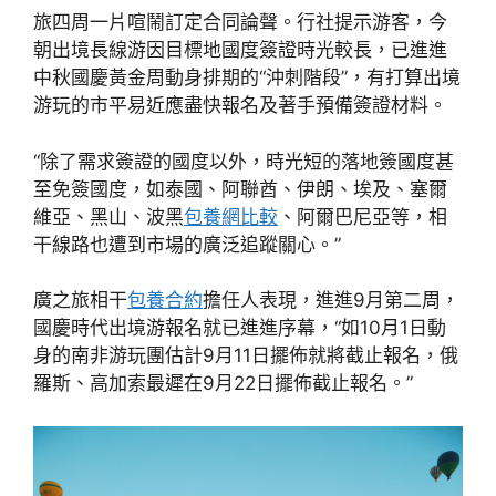
旅四周一片喧鬧訂定合同論聲。行社提示游客，今
朝出境長線游因目標地國度簽證時光較長，已進進
中秋國慶黃金周動身排期的“沖刺階段”，有打算出境
游玩的市平易近應盡快報名及著手預備簽證材料。
“除了需求簽證的國度以外，時光短的落地簽國度甚
至免簽國度，如泰國、阿聯酋、伊朗、埃及、塞爾
維亞、黑山、波黑
包養網比較
、阿爾巴尼亞等，相
干線路也遭到市場的廣泛追蹤關心。”
廣之旅相干
包養合約
擔任人表現，進進9月第二周，
國慶時代出境游報名就已進進序幕，“如10月1日動
身的南非游玩團估計9月11日擺佈就將截止報名，俄
羅斯、高加索最遲在9月22日擺佈截止報名。”