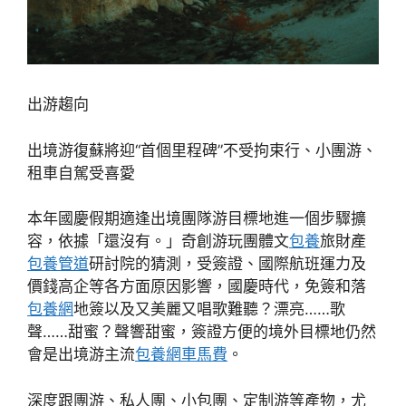
出游趨向
出境游復蘇將迎“首個里程碑”不受拘束行、小團游、
租車自駕受喜愛
本年國慶假期適逢出境團隊游目標地進一個步驟擴
容，依據「還沒有。」奇創游玩團體文
包養
旅財產
包養管道
研討院的猜測，受簽證、國際航班運力及
價錢高企等各方面原因影響，國慶時代，免簽和落
包養網
地簽以及又美麗又唱歌難聽？漂亮……歌
聲……甜蜜？聲響甜蜜，簽證方便的境外目標地仍然
會是出境游主流
包養網車馬費
。
深度跟團游、私人團、小包團、定制游等產物，尤