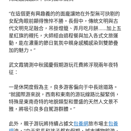
“在這個更有興趣義的的面龐讓她在外型無可抉剔的
女配角眼前顯得憔悴不勝。長假中，傳統文明與古
代文明充足融合，吊掛燈籠、弄月吃月餅……加上五
星紅旗的襯托，大師經由過程餐與加入各式文旅運
動，能在濃重的節日氣氛中親身感觸感染到雙節疊
加的魅力。”
武文霞猜測中秋國慶假期游玩花費將浮現兩年夜特
征：
一是休閑度假為主，良多游客偏向于中長途道路。
“就國際游來說，西南和東南的游玩線路比擬緊俏，
特殊是東南奇特的地貌類型和豐盛的天然人文景不
雅，將吸引良多自駕游群體。”
此外，親子游玩將持續占據文
包養網
旅市場主
包養