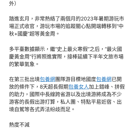
外）
踏進玄月，非常熱絡了兩個月的2023年暑期游玩市
場正式收官，游玩市場的追蹤關心點開端轉移到“中
秋+國慶”超等黃金周。
多平臺數據顯示，繼“史上最火寒假”之后，“最火國
慶黃金周”行將照進實際，接棒延續下半年文旅市場
的繁華氣象。
在第三批出境
包養網
團隊游目標地國度
包養網
已開
放的條件下，8天超長假期
包養女人
加上錯峰、拼假
的助力，國際中長線跨省游以及出境游將成為不少
游客的長假出游打算，私人團、特點平易近宿、出
境自駕等各式弄法紛歧而足。
熱度不減