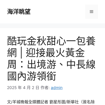
跳
至
海洋眺望
選
主
要
單
內
容
酷玩金秋甜心一包養
網 | 迎接最火黃金
周：出境游、中長線
國內游領銜
2025 年 4 月 2 日
作者:
admin
文/羊城晚報全媒體記者 劉星彤圖/新華社（簽名除