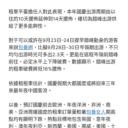
租車平臺擔任人對此表現，本年國慶出游周期由以
往的10天擺佈延伸到14天擺佈，確切為錯峰出游供
給了更多能夠性。
對于可以或許在9月23日-24日提早錯峰動身的游客
來說
包養網
，比擬9月28日-30日岑嶺期出游，不只
均勻出游時光可多出2.3天，更能在返程岑嶺前錯峰
前往，必定水平上下降破費。數據顯示，錯峰出游
的租車破費將低16%擺佈。
依據租租車估計，國慶假期大都國度或將迎來三年
來最年夜中國客流。
以後，預訂國慶前去歐洲、年夜洋洲、非洲、南
美、亞洲周邊國度的租車訂單量較暑
包養女人
期高
點均有顯明下跌，熱點目標地包含英國、意年夜
利、澳年夜利亞、新西蘭、泰國、挪威、美國、土