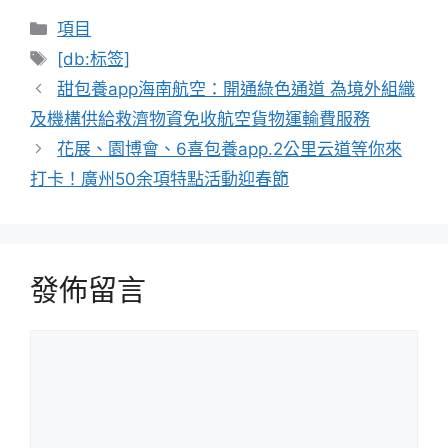
分
項目
類
標
[db:标签]
籤
甜包養app海南航空：開通綠色通道 為境外組織
及機構供給救濟物資免收航空貨物運輸費服務
花展、園博會、6喜包養app.2公里云道等你來
打卡！廣州50余項特點活動迎春節
發佈留言
留
言