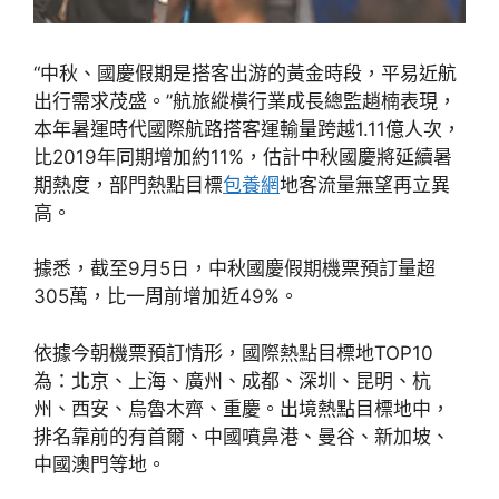
“中秋、國慶假期是搭客出游的黃金時段，平易近航
出行需求茂盛。”航旅縱橫行業成長總監趙楠表現，
本年暑運時代國際航路搭客運輸量跨越1.11億人次，
比2019年同期增加約11%，估計中秋國慶將延續暑
期熱度，部門熱點目標
包養網
地客流量無望再立異
高。
據悉，截至9月5日，中秋國慶假期機票預訂量超
305萬，比一周前增加近49%。
依據今朝機票預訂情形，國際熱點目標地TOP10
為：北京、上海、廣州、成都、深圳、昆明、杭
州、西安、烏魯木齊、重慶。出境熱點目標地中，
排名靠前的有首爾、中國噴鼻港、曼谷、新加坡、
中國澳門等地。