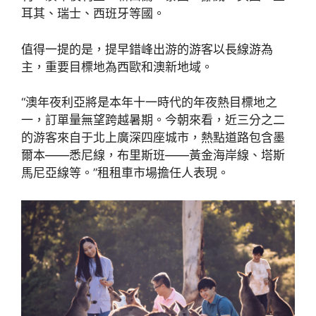
耳其、瑞士、西班牙等國。
值得一提的是，提早錯峰出游的游客以長線游為
主，重要目標地為西歐和澳新地域。
“澳年夜利亞將是本年十一時代的年夜熱目標地之
一，訂單量無望跨越暑期。今朝來看，近三分之二
的游客來自于北上廣深四座城市，熱點道路包含墨
爾本——悉尼線，布里斯班——黃金海岸線、塔斯
馬尼亞線等。”租租車市場擔任人表現。