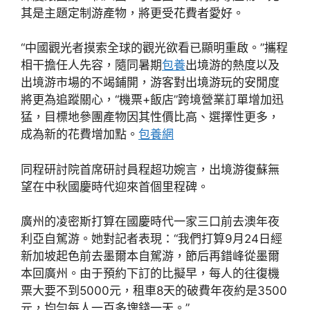
其是主題定制游產物，將更受花費者愛好。
“中國觀光者摸索全球的觀光欲看已顯明重啟。”攜程
相干擔任人先容，隨同暑期
包養
出境游的熱度以及
出境游市場的不竭鋪開，游客對出境游玩的安閒度
將更為追蹤關心，“機票+飯店”跨境營業訂單增加迅
猛，目標地參團產物因其性價比高、選擇性更多，
成為新的花費增加點。
包養網
同程研討院首席研討員程超功婉言，出境游復蘇無
望在中秋國慶時代迎來首個里程碑。
廣州的凌密斯打算在國慶時代一家三口前去澳年夜
利亞自駕游。她對記者表現：“我們打算9月24日經
新加坡起色前去墨爾本自駕游，節后再錯峰從墨爾
本回廣州。由于預約下訂的比擬早，每人的往復機
票大要不到5000元，租車8天的破費年夜約是3500
元，均勻每人一百多塊錢一天。”