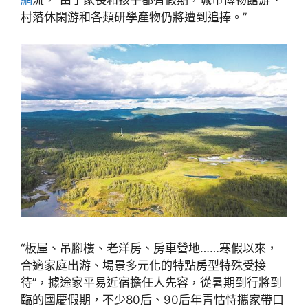
網
流，“由于家長和孩子都有假期，城市博物館游、
村落休閑游和各類研學產物仍將遭到追捧。”
“板屋、吊腳樓、老洋房、房車營地……寒假以來，
合適家庭出游、場景多元化的特點房型特殊受接
待”，據途家平易近宿擔任人先容，從暑期到行將到
臨的國慶假期，不少80后、90后年青怙恃攜家帶口