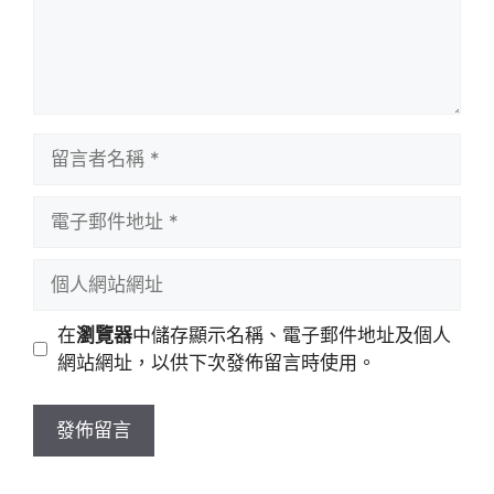
留
言
者
電
名
子
稱
郵
個
件
人
地
網
在
瀏覽器
中儲存顯示名稱、電子郵件地址及個人
址
站
網站網址，以供下次發佈留言時使用。
網
址