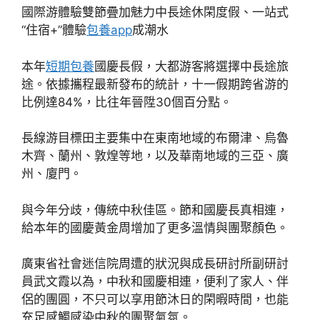
國際游體驗雙節疊加魅力中長途休閑度假、一站式
“住宿+”體驗
包養app
成潮水
本年
短期包養
國慶長假，大都游客將選擇中長途旅
途。依據攜程最新發布的統計，十一假期跨省游的
比例達84%，比往年晉陞30個百分點。
長線游目標田主要集中在東南地域的布爾津、烏魯
木齊、蘭州、敦煌等地，以及華南地域的三亞、廣
州、廈門。
與今年分歧，傳統中秋佳區。節和國慶長真相連，
給本年的國慶黃金周增加了更多溫情與團聚顏色。
廣東省社會迷信院周遭的狀況與成長研討所副研討
員武文霞以為，中秋和國慶相連，便利了家人、伴
侶的團圓，不只可以享用節沐日的閑暇時間，也能
充足感觸感染中秋的團聚氣氛。