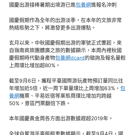
國慶出游接棒暑期出境游已進
包養網
進報名沖刺
國慶假期作為全年的出游淡季，在本年的文旅非常
熱絡態勢之下，將激發更多出游爆點。
玄月以來，中秋國慶假期出游的軍號正式響起，來
自嶺南商旅團體廣之旅的數據顯示，本周內裡秋國
慶假期時代動身產物
包養網dcard
的徵詢及報名量較
上周環比增加超80%。
截至9月6日，攜程平臺國際游玩產物預訂量同比往
年增加近5倍，近一周下單量環比上周增加63%，
包
養網
機票、平易近宿等業態周環比增加均跨越
50%，景區門票翻倍下跌。
本年國慶黃金周各方面出游數據趕超2019年。
全球自駕游平臺租租車數據顯示，截至9月4日，國