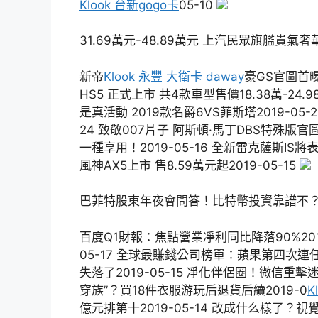
Klook 台新gogo卡
05-10
31.69萬元-48.89萬元 上汽民眾旗艦貴氣
新帝
Klook 永豐 大衛卡 daway
豪GS官圖首曝
HS5 正式上市 共4款車型售價18.38萬-24.98萬
是真活動 2019款名爵6VS菲斯塔2019-05
24 致敬007片子 阿斯頓·馬丁DBS特殊版官
一種享用！2019-05-16 全新雷克薩斯IS將表
風神AX5上市 售8.59萬元起2019-05-15
巴菲特股東年夜會問答！比特幣投資靠譜不
百度Q1財報：焦點營業凈利同比降落90%2019-
05-17 全球最賺錢公司榜單：蘋果第四次連任
失落了2019-05-15 凈化伴侶圈！微信重擊迷
穿族”？買18件衣服游玩后退貨后續2019-0
K
億元排第十2019-05-14 改成什么樣了？視覺