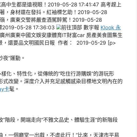
八成高中生都是遠視眼！2019-05-28 17:41:47 高考趕上
，身材還在發抖。紅袖標乞助！2019-05-28
岑嶺，廣東交警將嚴查酒駕醉駕！2019-05-28
19-05-28 17:36:03
前往頂部 數字報
Klook 永
廣州廣東中國文娛安康體育IT財富car 房產美食圖集生
要品文明國民日報 作者： 2019-05-29 [p>
妙夜”運動。
樣化、特性化，從傳統的“吃住行游購娛”的游玩形
”形式改變。深度介入并充足感觸感染目標地文明內在的
pay卡
髦。
致”階段，開端走向“不雅文品史、體驗生涯”的新階段
曲，一個廳堂一出戲，不虛此行！”比來，天津市平易