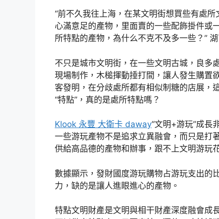
“前不久我往上海，在某文明街想買些有處所
心滿意足的產物，里面賣的一些配飾掛件或
所特點的產物，為什么不克不及多一些？” 
不只是城市文明街，在一些文明古城，良多處
現場制作，木槌揮動捶打間，讓人發生購置
客發明，在分歧處所都有相似制糖的店展，
“特點”，真的是處所特點嗎？
Klook 永豐 大衛卡 daway
“文明+游玩”成
一些游玩產物不是追求立異融會，而只是打
供給高品德的產物和辦事，跟不上文明游玩
數據顯示，發財國度游玩購物占游玩支出的比例
力，缺的是讓人進眼進心的產物。
特點文明財產是文明與相干財產深度融會成