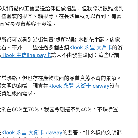
文明特點的工藝品送給伴侶做禮品，但我發明很難挑到
一些盒裝的果茶、糖果等，在長沙異樣可以買到。有處
湖南省長沙市游客王爽說。
所都可以看到沿街售賣“處所特點”木槌花生酥，店家
欲看。不外，一些往過多個古鎮
Klook 永豐 大戶卡
的游
這
Klook 中信line pay卡
讓人不由發生疑問：這些所謂
長非常熱絡，但也存在產物東西的品質良莠不齊的景象。
著文明的旗幟，現實并
Klook 永豐 大衛卡 daway
沒有
花費進級的需求。
在60%至70%，我國今朝還不到40%。不缺購置
長
Klook 永豐 大衛卡 daway
的要害，“什么樣的文明都