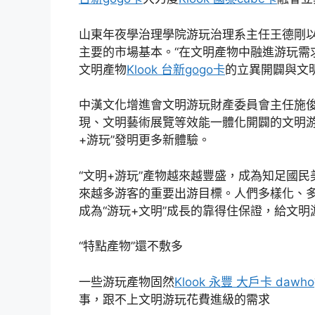
山東年夜學治理學院游玩治理系主任王德剛
主要的市場基本。“在文明產物中融進游玩需
文明產物
Klook 台新gogo卡
的立異開闢與文
中漢文化增進會文明游玩財產委員會主任施
現、文明藝術展覽等效能一體化開闢的文明游
+游玩”發明更多新體驗。
“文明+游玩”產物越來越豐盛，成為知足國
來越多游客的重要出游目標。人們多樣化、
成為“游玩+文明”成長的靠得住保證，給文
“特點產物”還不敷多
一些游玩產物固然
Klook 永豐 大戶卡 dawho
事，跟不上文明游玩花費進級的需求