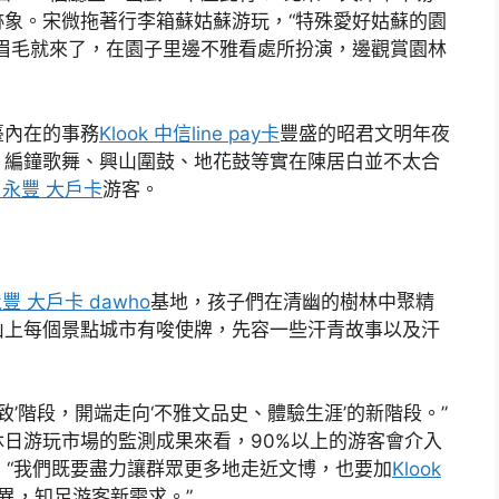
象。宋微拖著行李箱蘇姑蘇游玩，“特殊愛好姑蘇的園
燒眉毛就來了，在園子里邊不雅看處所扮演，邊觀賞園林
臺內在的事務
Klook 中信line pay卡
豐盛的昭君文明年夜
、編鐘歌舞、興山圍鼓、地花鼓等實在陳居白並不太合
k 永豐 大戶卡
游客。
 永豐 大戶卡 dawho
基地，孩子們在清幽的樹林中聚精
山上每個景點城市有唆使牌，先容一些汗青故事以及汗
致’階段，開端走向‘不雅文品史、體驗生涯’的新階段。”
日游玩市場的監測成果來看，90%以上的游客會介入
，“我們既要盡力讓群眾更多地走近文博，也要加
Klook
異，知足游客新需求。”