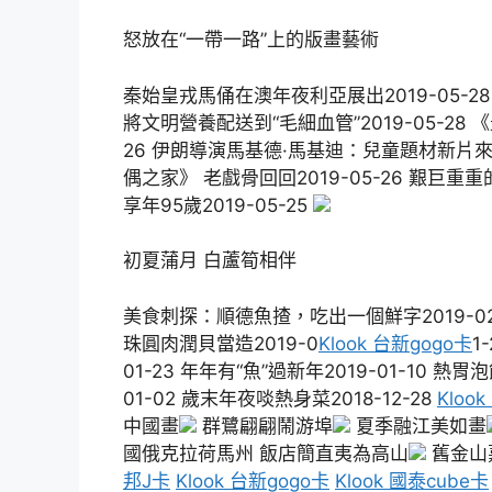
怒放在“一帶一路”上的版畫藝術
秦始皇戎馬俑在澳年夜利亞展出2019-05-28
將文明營養配送到“毛細血管”2019-05-28
26 伊朗導演馬基德·馬基迪：兒童題材新片來歲
偶之家》 老戲骨回回2019-05-26 艱巨重
享年95歲2019-05-25
初夏蒲月 白蘆筍相伴
美食刺探：順德魚揸，吃出一個鮮字2019-02-
珠圓肉潤貝當造2019-0
Klook 台新gogo卡
1
01-23 年年有“魚”過新年2019-01-10 熱胃
01-02 歲末年夜啖熱身菜2018-12-28
Kloo
中國畫
群鷺翩翩鬧游埠
夏季融江美如畫
國俄克拉荷馬州 飯店簡直夷為高山
舊金山
邦J卡
Klook 台新gogo卡
Klook 國泰cube卡