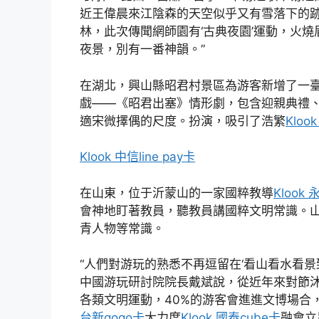
近王偉晨來江陰森的天空似乎又有雪落下的跡
林，此次傳聞網師園有‘古典夜園’運動，火
夜景，別有一番神韻。”
在湖北，興山縣昭君村景區為游客新增了一
戲——《昭君出塞》情形劇，包含迎親典禮
適宋微擇偶的尺度。扮演，吸引了浩繁
Kloo
Klook 中信line pay卡
在山東，位于沂蒙山的一家國粹教導
Klook
會神地盯著教員，聽教員講國粹文明常識。
青人物等常識。
“人們對游玩的熟悉不再逗留在‘看山看水看景
中國游玩研討院院長戴斌說，從近年來對節沐
各類文明運動，40%的游客會進進文博場合
台新gogo卡
大力度
Klook 國泰cube卡
融會立