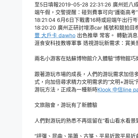
至5日填報2019-05-28 22:31:26 廣州近
端午假，交警提醒：碰到費事可向“護衛高考”著
18:21:04 6月6日下戰書16時或迎端午出行
18:20:20 廣州正研討增添car 搖號和競拍目標20
豐 大戶卡 dawho
出色推舉 常客。 轉動消息
涯食安科技教導軍事 透視游玩新需求：賞美景，還
兩名小游客在姑蘇博物館介入體驗“博物館巧
跟著游玩市場的成長，人們的游玩需求加倍多
式，向加倍尋求精力文明需求的“文明+游玩
游玩方法，正成為一種新時
Klook 中信line 
文旅融會，游玩有了新體驗
人們對游玩的熟悉不再逗留在“看山看水看景
“評彈、昆曲、笛簫、古箏、平易近歌平易近