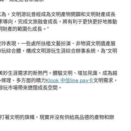
以為，文明游玩曾經成為文明產物開闢和文明財產成長
求導向，完成文旅融會成長，將有利于更快更好地推動
明財產的範圍化成長。”
俊玲表現，一些處所扶植文藝扮演、非物資文明遺產展
玩綜合體，構成文明游玩生涯綜合辦事系統，為“文明
民美妙生涯需求的新熱門。體驗文明、增加見識，成為越
多條理、多方面的精力
Klook 中信line pay卡
文明需求，
明游玩市場帶來遼闊成長空間。
打著文明的旗幟，現實并沒有供給高品德的產物和辦