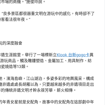
市場的商機。”施俊玲說。
現，“良多景區都很器重文明在游玩中的感化，有時卻不了
客看法很年夜。”
玩的深度融會
非遺生涯館里，舉行了一場標新立
Klook 台新gogo卡
異
遺游玩商品，觸及雕鏤塑造、金屬加工、用具制作、紡
瓷燒造等13類。
地，濱海島嶼，江山湖泊，多姿多彩的地輿風采，構成
廳非遺處處長胡雁以為，只要越來越多的非遺項目走出
年的傳統非遺文明才幹永葆芳華，薪火相傳。
旅的年青女星就是女配角。故事中的女配角在這部劇中年