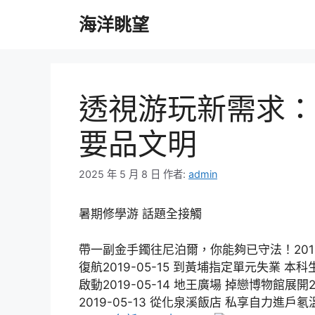
跳
海洋眺望
至
主
要
內
容
透視游玩新需求：K
要品文明
2025 年 5 月 8 日
作者:
admin
暑期修學游 話題全接觸
帶一副金手鐲往尼泊爾，你能夠已守法！2019-
復航2019-05-15 到黃埔指定單元失業 本科
啟動2019-05-14 地王廣場 掉戀博物館展開2
2019-05-13 從化泉溪飯店 私享自力進戶氡溫