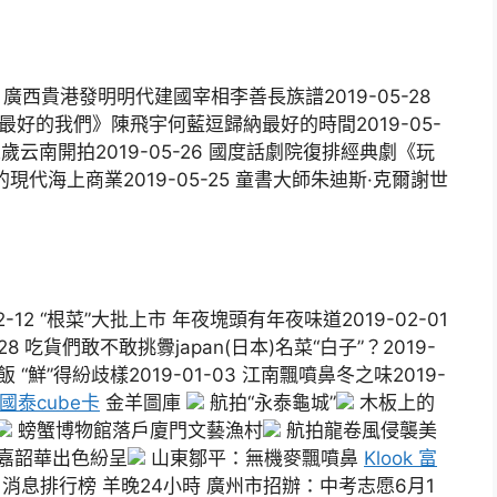
 廣西貴港發明明代建國宰相李善長族譜2019-05-28
 《最好的我們》陳飛宇何藍逗歸納最好的時間2019-05-
云南開拍2019-05-26 國度話劇院復排經典劇《玩
重的現代海上商業2019-05-25 童書大師朱迪斯·克爾謝世
12 “根菜”大批上市 年夜塊頭有年夜味道2019-02-01
-28 吃貨們敢不敢挑釁japan(日本)名菜“白子”？2019-
泡飯 “鮮”得紛歧樣2019-01-03 江南飄噴鼻冬之味2019-
k 國泰cube卡
金羊圖庫
航拍“永泰龜城”
木板上的
螃蟹博物館落戶廈門文藝漁村
航拍龍卷風侵襲美
嘉韶華出色紛呈
山東鄒平：無機麥飄噴鼻
Klook 富
消息排行榜 羊晚24小時 廣州市招辦：中考志愿6月1