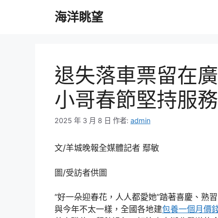
跳
海洋眺望
至
主
要
內
容
退失落車票留在廣
小哥春節堅持服務
2025 年 3 月 8 日
作者:
admin
文/羊城晚報全媒體記者 鄢敏
圖/受訪者供圖
“好一朵迎春花，人人都愛她”踏著喜慶、熟
與今年不太一樣，全國各地建
包養一個月價