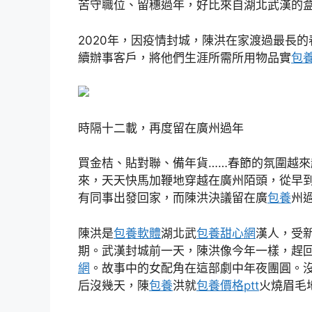
苦守職位、留穗過年，好比來自湖北武漢的
2020年，因疫情封城，陳洪在家渡過最長
續辦事客戶，將他們生涯所需所用物品實
包
時隔十二載，再度留在廣州過年
買金桔、貼對聯、備年貨……春節的氛圍越來
來，天天快馬加鞭地穿越在廣州陌頭，從早
有同事出發回家，而陳洪決議留在廣
包養
州
陳洪是
包養軟體
湖北武
包養甜心網
漢人，受
期。武漢封城前一天，陳洪像今年一樣，趕
網
。故事中的女配角在這部劇中年夜團圓。沒
后沒幾天，陳
包養
洪就
包養價格ptt
火燒眉毛