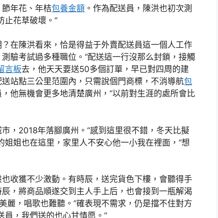
。節年花、年桔
包養金額
。作為配送員，陳洪也初次測
防止花草破壞。”
明？在陳洪看來，恰是得益于外賣配送員這一個人工作
測驗考試過多種職位。“配送這一行沒那么封鎖，接觸
留言板
去，他天天要送50多個訂單，早已對四周的建
配送站點三公里范圍內，只需說個門商標，不消導航
包
員，他無機會更多地清楚廣州，“以前對生涯的處所會比
市，2018年落腳廣州。“感到這里很不錯，冬天比擬
的姐姐也在這里，家里人不安心他一小我在裡面，“想
洪也收獲不少激動。有時辰，送完貨色下樓，會聽得手
時辰，將商品順遂交到主人手上后，也會接到一瓶解渴
得美麗，唱歌也難聽。”確表現不需求，仍是擋不住對方
送員，我們送的也心甘情愿。”