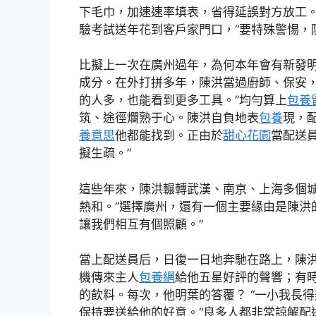
下毛巾，加速速率填表，省得延誤對方放工
驗考試送年花到客戶家門口，“要特殊警惕，
比擬上一次在廣州過年，為何本年會有新發
成分。在外打拼多年，陳洪當過廚師、保安，
的人多，也能看到更多工具。”均勻算上
包養
筑、途徑爛熟于心。陳洪自負地表
包養
現，
養意思
他都能找到。正由於
甜心花園
當配送
擬生疏。”
這些年來，陳洪輾轉武漢、南京、上海多個城
熱和。”選擇廣州，還有一個主要緣由是陳洪
讓我們相互有個照顧。”
當上配送員后，日復一日地奔馳在路上，陳
機傳來主人
包養網
給他五星好評的聲響；有
的飲料。每次，他明葉的答覆？ “一小我長
保持要送給他的好意。“良多人都非常諒解配