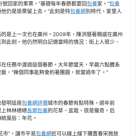
月6號回家的車票，“基礎每年春節都要回
包養
家。”
包養
他仍是退票留上去。“此刻是特
包養網
別時代，家里人
的是上一次也在廣州。2009年，陳洪隨著親戚在廣州
直到此刻，他仍然明白記適當時的情況：街上人很少、
將在任務中渡過這個春節。大年節當天，早晨六點體系
飯，“幾個同事能夠會約著團圓，就當過年了。”
地發明這座
包養網評價
城市的春節有點特殊。過年前
擺上林林總總
長期包養
的花草、盆栽，很是獵奇。后
傳統風俗：年花。
花市”，讓市平易
包養網
近可以線上線下購置春宋微放