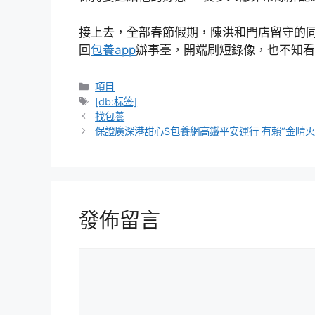
接上去，全部春節假期，陳洪和門店留守的同
回
包養app
辦事臺，開端刷短錄像，也不知看
分
項目
類
標
[db:标签]
籤
找包養
保證廣深港甜心S包養網高鐵平安運行 有賴“金睛火
發佈留言
留
言