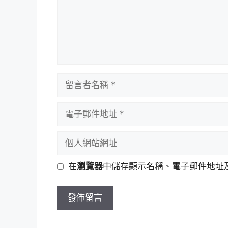
留
言
者
電
名
子
稱
郵
個
件
人
地
網
在
瀏覽器
中儲存顯示名稱、電子郵件地址
址
站
網
址