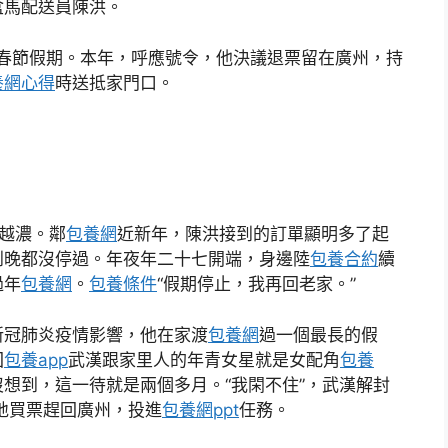
盒馬配送員陳洪。
的春節假期。本年，呼應號令，他決議退票留在廣州，持
養網心得
時送抵家門口。
越濃。鄰
包養網
近新年，陳洪接到的訂單顯明多了起
到晚都沒停過。年夜年二十七開端，身邊陸
包養合約
續
過年
包養網
。
包養條件
“假期停止，我再回老家。”
新冠肺炎疫情影響，他在家渡
包養網
過一個最長的假
回
包養app
武漢跟家里人的年青女星就是女配角
包養
想到，這一待就是兩個多月。“我閑不住”，武漢解封
地買票趕回廣州，投進
包養網ppt
任務。