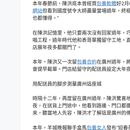
本年春節前，陳洪底本曾經買
包養軟體
好2
網站
但看到國度號令大師盡量當場過年，終極
也都懂得。”
在陳洪記憶里，他只要兩次沒有回家過年，巧
唱工程，過年時代他和表哥單獨留守工地。
店展年夜多都關門了。
本年，陳洪又一次留
包養合約
在廣州過年，
會提早截單。門店給留守的配送員設定大年夜
用配送員的腳步測量廣州這座城
時隔十二年，再度留在廣州過年，陳洪驚喜
夜，在送貨上門途中，他看到路邊、門口都
來，聽當地人先容，陳洪才了解這是廣州的
本年，羊城晚報聯手盒馬
包養女人
發布“迎春