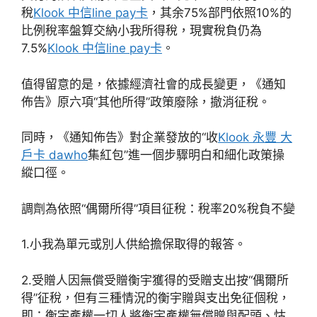
稅
Klook 中信line pay卡
，其余75%部門依照10%的
比例稅率盤算交納小我所得稅，現實稅負仍為
7.5%
Klook 中信line pay卡
。
值得留意的是，依據經濟社會的成長變更，《通知
佈告》原六項“其他所得”政策廢除，撤消征稅。
同時，《通知佈告》對企業發放的“收
Klook 永豐 大
戶卡 dawho
集紅包”進一個步驟明白和細化政策操
縱口徑。
調劑為依照“偶爾所得”項目征稅：稅率20%稅負不變
1.小我為單元或別人供給擔保取得的報答。
2.受贈人因無償受贈衡宇獲得的受贈支出按“偶爾所
得”征稅，但有三種情況的衡宇贈與支出免征個稅，
即：衡宇產權一切人將衡宇產權無償贈與配頭、怙