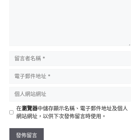
留
言
者
電
名
子
稱
郵
個
件
人
地
網
在
瀏覽器
中儲存顯示名稱、電子郵件地址及個人
址
站
網站網址，以供下次發佈留言時使用。
網
址