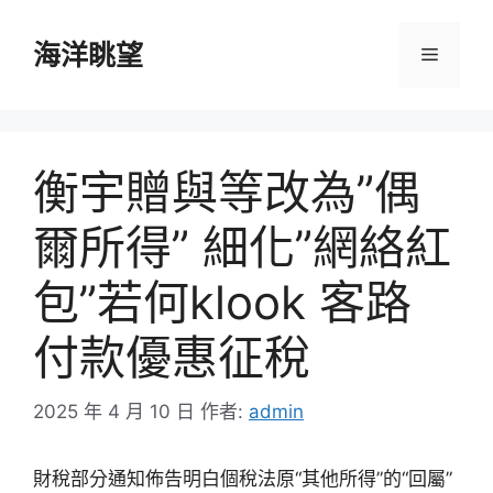
跳
至
海洋眺望
選
主
要
單
內
容
衡宇贈與等改為”偶
爾所得” 細化”網絡紅
包”若何klook 客路
付款優惠征稅
2025 年 4 月 10 日
作者:
admin
財稅部分通知佈告明白個稅法原“其他所得”的“回屬”