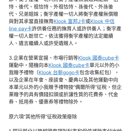
恃、後代、祖怙恃、外祖怙恃、孫後代、外孫後
代、兄弟姐妹；衡宇產權一切人將衡宇產權無償贈
與對其承當直接撫育
Klook 富邦J卡
或
Klook 中信
line pay卡
許供養任務的撫育人或許供養人；衡宇產
權一切人逝世亡，依法獲得衡宇產權的法定繼續
人、遺言繼續人或許受遺贈人。
3.企業在營業宣揚、市場行銷等
Klook 國泰cube卡
運動中，隨機向本
Klook 國泰cube卡
單元以外的小
我贈予禮物（
Klook 台新gogo卡
包含收集紅包），
以及企業在年會、座談會、慶典以及其他運動中向
本單元以外的小我贈予禮物按“偶爾所得”征稅，但企
業贈予的具有價錢扣頭或折讓性質的花費券、代金
券、抵用券、優惠券等禮物除外。
原六項“其他所得”征稅政策廢除