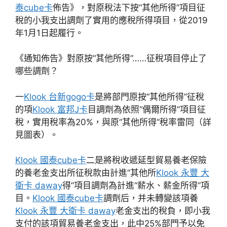
泰cube卡
佈告》，對原稅法下按“其他所得”項目征
稅的小我支出調劑了實用的應稅所得項目，從2019
年1月1日起履行。
《通知佈告》對原按“其他所得”……征稅項目停止了
哪些調劑？
一
Klook 台新gogo卡
是將部門原按“其他所得”征稅
的項
Klook 富邦J卡
目調劑為依照“偶爾所得”項目征
稅，實用稅率為20%，與原“其他所得”稅率雷同（詳
見圖表）。
Klook 國泰cube卡
二是將稅收遞延型貿易養老保險
的養老金支出所征稅款由計進“其他所
Klook 永豐 大
衛卡 daway
得”項目調劑為計進“薪水、薪金所得”項
目。
Klook 國泰cube卡
調劑后，并未轉變該項養
Klook 永豐 大衛卡 daway
老金支出的稅負，即小我
支付的該項貿易養老金支出，此中25%部門予以免