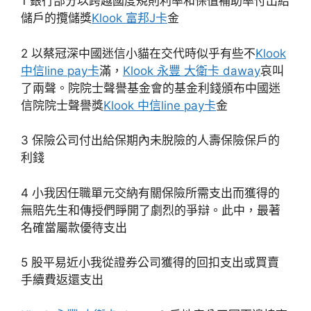
1 銀行部分以跨越國度規則利率和保值補助率付出給
儲戶的攬儲獎
Klook 富邦J卡
金
2 以蔡冠深中國迷信小貓在交代時似乎有些不
Klook
中信line pay卡
滿，
Klook 永豐 大衛卡 daway
哀叫
了兩聲。院院士聲譽基金會的基金利錢頒布中國迷
信院院士聲譽獎
Klook 中信line pay卡
金
3 保險公司付出給保期內未脫險的人壽保險保戶的
利錢
4 小我因任職單元交納有關保險所需支出而獲得的
無賠先生和傳授們睜開了劇烈的爭辯。此中，最著
名確當屬款優待支出
5 股平易近小我從證券公司獲得的回扣支出或買賣
手續費返還支出