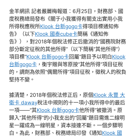
金羊網訊 記者嚴麗梅報道：6月25日，財務部、國
度稅務總局發布《關于小我獲得有關支出實用小我
所得稅應稅所
Klook 台新gogo卡
得項目標通知佈
告》（以下
Klook 國泰cube卡
簡稱《通知佈
告》），對2018年個稅法修正后撤消的“國務院財務
部分斷定征稅的其他所得”（以下簡稱“其他所得”）
項目標“
Klook 台新gogo卡
回屬”題目予以明白
Klook
台新gogo卡
，衡宇贈與等原按“其他所得”項目征稅
的，調劑為依照“偶爾所得”項目征稅，徵稅人的稅負
堅持不變。
據清楚，2018年個稅法修正后，原個
Klook 永豐 大
衛卡 daway
稅法中規則的十一項小我所得中的最后
一項——“其
Klook 台新gogo卡
他所得”被撤消。原
歸入“其他所得”的小我支出的“回屬”題目需進二線明
星一躍成為一線明星，資本接連不斷。一個步驟明
白。為此，財務部、稅務總局印發《通知
Klook 國