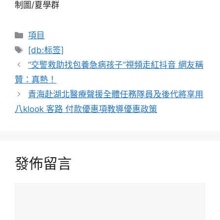
制圖/夏學群
分
項目
類
標
[db:标签]
籤
“交警救助找包養急病孩子”視頻走紅抖音 網友稱
贊：真熱！
青海赴湖北醫療聲援全體任務隊員及後代將享用
八klook 客路 付款優惠項教導優惠政策
發佈留言
留
言