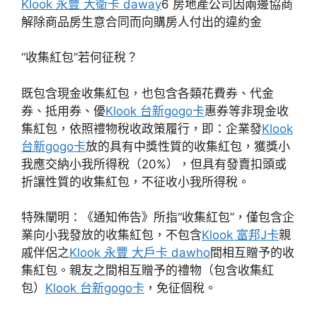
Klook 永豐 大衛卡 daway
6 房地產公司因兩邊協商
解除商品房生意合同而向購房人付出的違約金
“收集紅包”若何征稅？
既包含現金收集紅包，也包含各類花費券、代金
券、抵用券、優
Klook 台新gogo卡
惠券等非現金收
集紅包，依照禮物稅收政策履行，即：企業發
Klook
台新gogo卡
放的具有中獎性質的收集紅包，獲獎小
我應交納小我所得稅（20%），但具有發賣扣頭或
折讓性質的收集紅包，不征收小我所得稅。
特殊闡明：《通知佈告》所指“收集紅包”，僅包含企
業向小我發放的收集紅包，不包含
Klook 富邦J卡
親
戚伴侶之
Klook 永豐 大戶卡 dawho
間相互贈予的收
集紅包。親友之間相互贈予的禮物（包含收集紅
包）
Klook 台新gogo卡
，免征個稅。