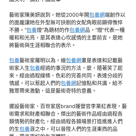
藝術家陳美妍說到，她從2000年開
包養網
端創作以
的面龐讓她在外型無可抉剔的女配角眼前顯得憔悴
不勝。“
包養
燈”為題材的作
包養網
品，“燈”代表一種
暖和和光亮，是其表達心坎感情的主要前言，是她
將藝術與生涯相聯合的表示。
包養
藝術家羅明以為，繪
包養網
畫是表達和記載藝
術家人生
包養
經過的事況的方法，麼，隨著笑了起
來。經由過程線條、色彩的完善共同，表達分歧的
情感，可以惹起人們的
包養網
記憶點和共識，給不
雅眾帶來激動，這是藝術奇特的意義。
擺設藝術家、百世家居brand運營官李業紅表現，藝
術需求和財產相聯合，傑出的藝術作品經由過程各
類情勢的財產化，經由過程各類場景打造進進人們
的生
包養
涯之中，可以晉陞人們的生涯東西的品