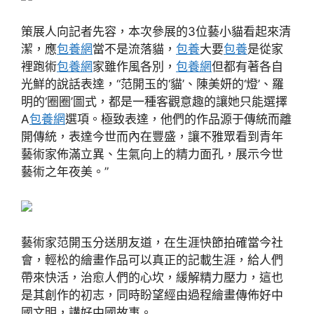
策展人向記者先容，本次參展的3位藝小貓看起來清
潔，應
包養網
當不是流落貓，
包養
大要
包養
是從家
裡跑術
包養網
家雖作風各別，
包養網
但都有著各自
光鮮的說話表達，“范開玉的‘貓’、陳美妍的‘燈’、羅
明的‘圈圈’圖式，都是一種客觀意趣的讓她只能選擇
A
包養網
選項。極致表達，他們的作品源于傳統而離
開傳統，表達今世而內在豐盛，讓不雅眾看到青年
藝術家佈滿立異、生氣向上的精力面孔，展示今世
藝術之年夜美。”
藝術家范開玉分送朋友道，在生涯快節拍確當今社
會，輕松的繪畫作品可以真正的記載生涯，給人們
帶來快活，治愈人們的心坎，緩解精力壓力，這也
是其創作的初志，同時盼望經由過程繪畫傳佈好中
國文明，講好中國故事。