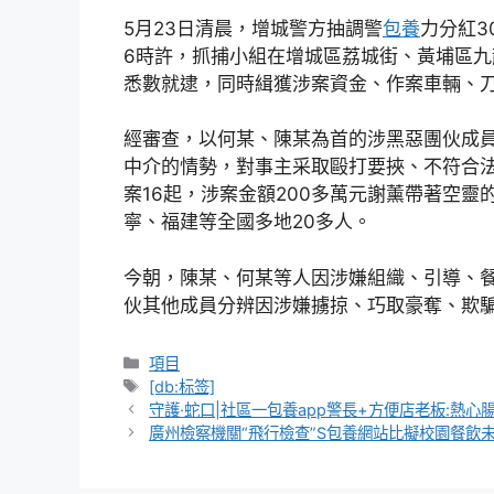
5月23日清晨，增城警方抽調警
包養
力分紅3
6時許，抓捕小組在增城區荔城街、黃埔區
悉數就逮，同時緝獲涉案資金、作案車輛、
經審查，以何某、陳某為首的涉黑惡團伙成
中介的情勢，對事主采取毆打要挾、不符合
案16起，涉案金額200多萬元謝薰帶著空
寧、福建等全國多地20多人。
今朝，陳某、何某等人因涉嫌組織、引導、
伙其他成員分辨因涉嫌擄掠、巧取豪奪、欺
分
項目
類
標
[db:标签]
籤
守護·蛇口|社區一包養app警長+方便店老板:熱
廣州檢察機關“飛行檢查”S包養網站比擬校園餐飲