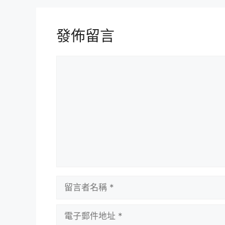
發佈留言
留
言
留
言
者
電
名
子