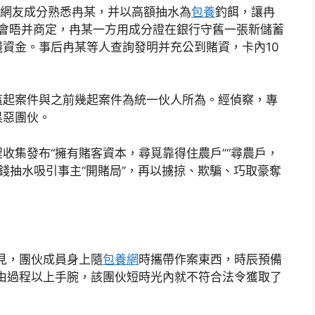
以網友成分熟悉冉某，并以高額抽水為
包養
釣餌，讓冉
兩邊會晤并商定，冉某一方用成分證在銀行守舊一張新儲蓄
資金。事后冉某等人查詢發明并充公到賭資，卡內10
這起案件與之前幾起案件為統一伙人所為。經偵察，專
黑惡團伙。
收集發布“擁有賭客資本，尋覓靠得住農戶”“尋農戶，
錢抽水吸引事主“開賭局”，再以擄掠、欺騙、巧取豪奪
見，團伙成員身上隨
包養網
時攜帶作案東西，時辰預備
由過程以上手腕，該團伙短時光內就不符合法令獲取了