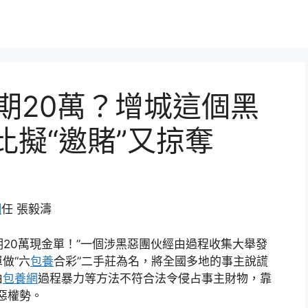
每期20萬？增城這個黑
比擬“邀賭”又掠奪
網
任 張毅濤
期20萬現金單！”一個涉黑惡團伙經由過程收集大舉發
做“六
包養
合彩”二手莊為名，將全國多地的事主說謊
由
包養網
過程暴力等方法不符合法令侵占事主財物，靠
黑惡權勢。