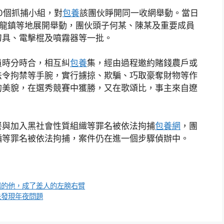
0個抓捕小組，對
包養
該團伙睜開同一收網舉動。當日
九龍鎮等地展開舉動，團伙頭子何某、陳某及重要成員
刀具、電擊棍及噴霧器等一批。
員時分時合，相互糾
包養
集，經由過程邀約賭錢農戶或
法令拘禁等手腕，實行擄掠、欺騙、巧取豪奪財物等作
靈的美貌，在選秀競賽中獲勝，又在歌頌比，事主來自遼
餐與加入黑社會性質組織等罪名被依法拘捕
包養網
，團
騙等罪名被依法拘捕，案件仍在進一個步驟偵辦中。
心腸的他，成了差人的左膀右臂
未發現年夜問題