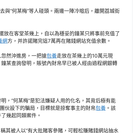
過去與“何某梅”等人碰頭。兩邊一陣冷暄后，離開荔城街
現金擺放在客堂茶幾上，自以為穩妥的鐘某只將事前充值了
養網
方，并許諾賭完這7萬再在賭錢網站充值余數。
人忽然沖進房，一把搶
包養
走放在茶幾上的10萬元現
，鐘某查詢發明，賬號內財帛早已被人經由過程網銀轉
明，“何某梅”是犯法嫌疑人用的化名，其背后極有能
該團伙設下的騙局，目標就是掠奪事主的財帛
包養
。該
并了幾起同類案件。
，稱其被人以“有大批賭客參賭，可輕松賺賭錢網站抽水