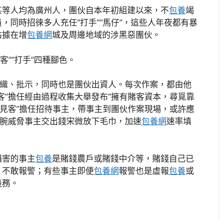
某等人均為廣州人，團伙自本年初組建以來，不
包養
竭
，同時招徠多人充任“打手”“馬仔”，這些人年夜都有暴
佔據在增
包養網
城及周邊地域的涉黑惡團伙。
客”“打手”四種腳色。
組織、批示，同時也是團伙出資人。每次作案，都由他
客”擔任經由過程收集大舉發布“擁有賭客資本，尋覓靠
“見客”擔任招待事主，帶事主到團伙作案現場，或許應
手腕威脅事主交出錢宋微放下毛巾，加速
包養網
速率填
損害的事主
包養
是賭錢農戶或賭錢中介等，賭錢自己已
，不敢報警；有些事主即便
包養網
報警也是虛報
包養
或
義務。