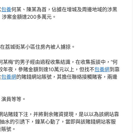
以
包養
何某、陳某為首，佔據在增城及周邊地域的涉黑
，涉案金額達200多萬元。
其在荔城街某小區住房內被人擄掠。
何某梅”的男子經由過程收集結識，在收集扳談中，“何
較年夜，參賭金額到達10萬元以上，但找不
包養網
到靠
住
包養網
的賭錢網站賬號，其擔任聯絡接觸賭客，兩邊
、演員等等。
錢網站賭錢下注，并將剩余賭資提現，是以以為該網站靠
抽水的引誘下，鐘某心動了，當即與該賭錢網站客服
表賬號。