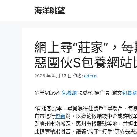
跳
海洋眺望
至
主
要
內
容
網上尋“莊家”，
惡團伙S包養網站
2025 年 4 月 13 日
作者:
admin
金羊網記者
包養網
張璐瑤 通信員 謝文
包養
“有賭客資本，尋覓靠得住農戶”“尋農戶，每
布市場行
包養
銷，以邀約做賭錢中介或許收單
到廣州市增城區、惠州市博羅縣等地，并經
此掠奪積累財富，餵養“馬仔”“打手”等成長