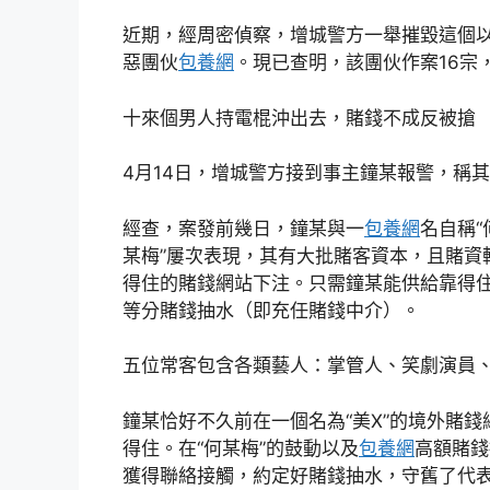
近期，經周密偵察，增城警方一舉摧毀這個
惡團伙
包養網
。現已查明，該團伙作案16宗
十來個男人持電棍沖出去，賭錢不成反被搶
4月14日，增城警方接到事主鐘某報警，稱
經查，案發前幾日，鐘某與一
包養網
名自稱“
某梅”屢次表現，其有大批賭客資本，且賭資
得住的賭錢網站下注。只需鐘某能供給靠得
等分賭錢抽水（即充任賭錢中介）。
五位常客包含各類藝人：掌管人、笑劇演員
鐘某恰好不久前在一個名為“美X”的境外賭
得住。在“何某梅”的鼓動以及
包養網
高額賭錢
獲得聯絡接觸，約定好賭錢抽水，守舊了代