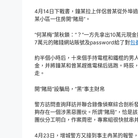
4月14日下戰書，鐘某拉上伴侶曾某從外埠
某小區一住房開“賭局”。
“何某梅”葉秋鎖：“？”一方先拿出10萬元
7萬元的賭錢網站賬號及password給了對
包
約半個小時后，十來個手持電棍和鐵棍的男
金，并將鐘某和曾某趕進電梯后逃跑。時辰
走。
開“賭局”設騙局，“黑”事主財帛
警方訪問查詢拜訪并聯合錄像偵察綜合剖析發
夠存在一個涉黑惡團伙。所謂“賭局”，恰是
團伙分工明白，作案周密，專案組很快就串
4月23日，增城警方又接到事主冉某的報警