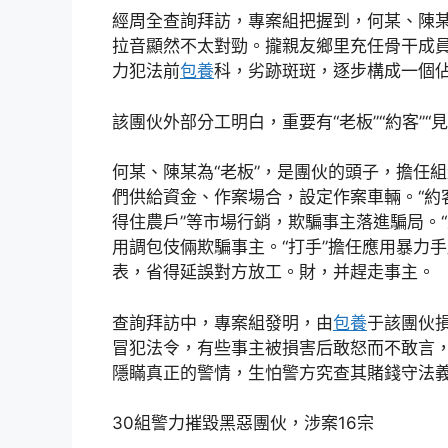
經周全查詢拜訪，專案組把握到，何某、陳
拉音顯然不太對勁。攏親友鄉里充任骨干成員
力犯法前
包養
科，劣跡斑斑，逐步構成一個
該團伙外部分工明白，重要有“老板”“約客”“見
何某、陳某為“老板”，是團伙的頭子，擔任
們供給資金、作案場合，設定作案車輛。“約
得住農戶”等市場行銷，欺騙事主落進騙局。
用調包伎倆欺騙事主。“打手”擔任應用暴力
表，省得延誤對方放工。財，并趕走事主。
查詢拜訪中，專案組發明，由
包養
于該團伙
冒犯法令，有些事主被損害后敢怒而不敢言
隱瞞真正的警情，生怕警方究查其賭錢守法
30組警力摧毀黑惡團伙，涉案16宗