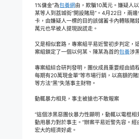
1%傭金”為
包養網
由，欺騙10萬元。嫌疑人
某等人到荔城街“開設賭局”。4月22日，
卡，由嫌疑人一標的目的該儲蓄卡內轉賬賭錢
萬元也早被人提現說謊走。
又是相似套路，專案組平易近警初步判定，
案組鎖定了一個以何某、陳某為首的
包養
涉
專案組綜合研判發明，團伙成員重要經由過程
每期有20萬現金單”等市場行銷，以高額的賭
等方法“黑”失落事主財物。
動輒暴力相見，事主被搶也不敢報案
“這個涉黑惡團伙暴力性顯明，動輒以電棍相
動用暴力對於事主。”辦案平易近警先容。經
宏大的經濟好處。