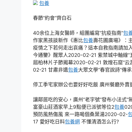
包養
春節“約會”齊白石
40余位上海女醫師，組團編寫“抗疫指南”
包
作家黑孩談新作《惠比
包養
壽花圃廣場》：主要
疫情之下若何走出哀痛？這本自救指南請加入我的
今通鑒》醒眾人2020-02-21 紫禁城中軸線“
屆柏林片子節揭幕2020-02-21 敦煌石窟“云
02-21 甘肅非遺
包養
大眾文學“春官說詩”傳承人
停工季宅家辦公也要好好吃飯 廣州餐廳外賣
讓鄰居吃的安心，廣州“老字號”發布小法式“無接
富豪山莊酒家早上9點便已派號等位2
包養
02
預防風熱傷風 來一路喝個桑葉湯2020-02-
17 愛好吃日料
包養網
不懂清酒怎么行?