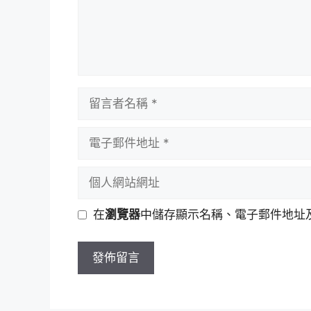
留
言
者
電
名
子
稱
郵
個
件
人
地
網
在
瀏覽器
中儲存顯示名稱、電子郵件地址
址
站
網
址