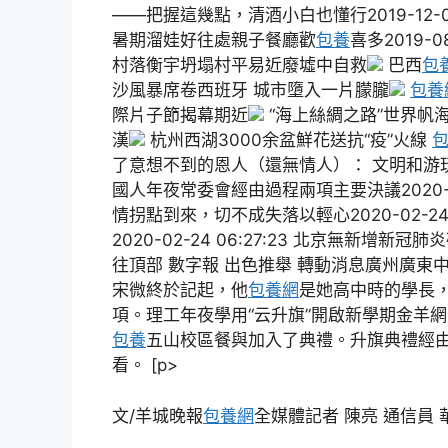
——把握這幾點，清酒小白也懂行2019-12-0
暑期溜娃好往處親子餐廳歡
包養
喜多2019-0
村落衡宇坍塌村平易近廢墟中自救
巴西
包
沙風暴席卷西班牙 城市墮入一片朦朧
包養
際片子節揭幕期近
“海上絲綢之路”世界帆
漢
杭州西湖3000余盆鮮花送抗“疫”火線
了意想不到的恩人（還無情人）： 文明和游玩部發布
國人年夜常委會經由過程兩項主要決議2020-02
情拐點到來，切不成失落以輕心2020-02-24
2020-02-24 06:27:23 北京無新增新冠肺炎
往頂部 數字報 出色推舉 轉動消息廣州廣東中
宋微終於記起，他
包養網
是她高中時的學長，
項。理工年夜學用“云升旗”開啟新學期金羊網 作
包養
五山校區餐與加入了典禮。升旗典禮經
看。 [p>
文/羊城晚報
包養網
全媒體記者 陳亮 通信員 