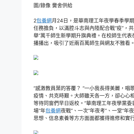
圖/錄像 黌舍供給
2
包養網
月24日，是華南理工年夜學春季學
任務擔負，以滿腔斗志與內陸配合戰“疫”，
舉”萬千師生新學期升旗典禮。在校師生代表
播播出，吸引了近兩百萬師生與網友不雅看
“感激教員葉的答覆？ “一小我長得美麗，
疫情、共克時艱。大師雖天各一方，卻心心
等待同窗們早日返校。”華南理工年夜學黨委
場“年
包養網
夜戰”、一次“年夜考”、一堂“
思想、信息素養等方方面面都獲得進修和實