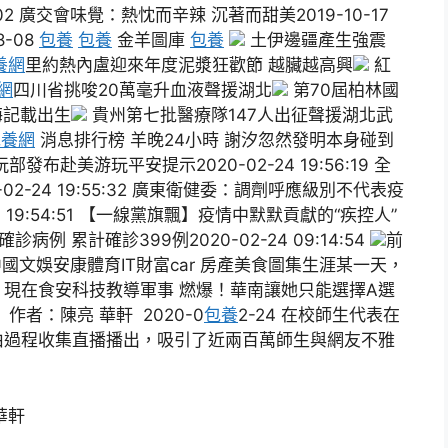
2 廣交會味覺：熱忱而辛辣 沉著而甜美2019-10-17
8-08
包養
包養
金羊圖庫
包養
土伊邊疆產生強震
養網
里約熱內盧迎來年度泥漿狂歡節 越臟越高興
紅
網
四川省挑唆20萬毫升血液聲援湖北
第70屆柏林國
海記載出生
貴州第七批醫療隊147人出征聲援湖北武
包養網
消息排行榜 羊晚24小時 謝汐忽然發明本身碰到
赴美游玩平安提示2020-02-24 19:56:19 全
-24 19:55:32 廣東衛健委：調劑呼應級別不代表疫
 19:54:51 【一線黨旗飄】疫情中默默貢獻的“疾控人”
確診病例 累計確診399例2020-02-24 09:14:54
前
國文娛安康體育IT財富car 房產美食圖集生涯某一天，
現在食安科技教導軍事 燃爆！華南讓她只能選擇A選
者：陳亮 華軒 2020-0
包養
2-24 在校師生代表在
由過程收集直播播出，吸引了近兩百萬師生與網友不雅
華軒