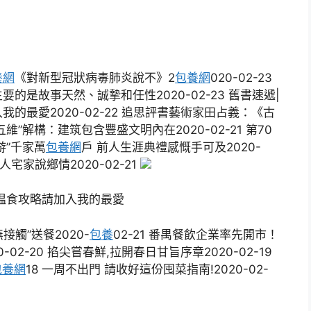
養網
《對新型冠狀病毒肺炎說不》2
包養網
020-02-23
的是故事天然、誠摯和任性2020-02-23 舊書速遞|
最愛2020-02-22 追思評書藝術家田占義：《古
五維”解構：建筑包含豐盛文明內在2020-02-21 第70
游”千家萬
包養網
戶 前人生涯典禮感慨手可及2020-
宅家說鄉情2020-02-21
揾食攻略請加入我的最愛
觸”送餐2020-
包養
02-21 番禺餐飲企業率先開市！
0-02-20 掐尖嘗春鮮,拉開春日甘旨序章2020-02-19
包養網
18 一周不出門 請收好這份囤菜指南!2020-02-