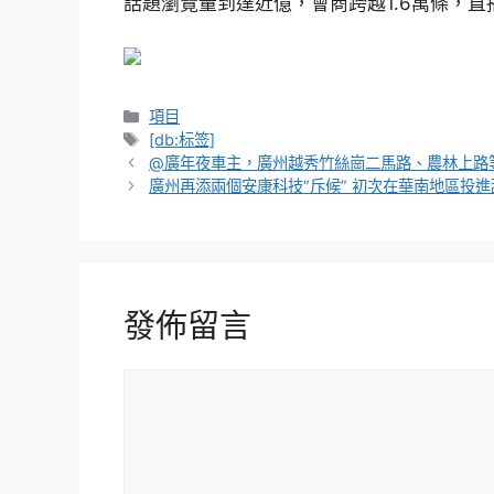
話題瀏覽量到達近億，會商跨越1.6萬條，直
分
項目
類
標
[db:标签]
籤
@廣年夜車主，廣州越秀竹絲崗二馬路、農林上路等
廣州再添兩個安康科技“斥候” 初次在華南地區投
發佈留言
留
言