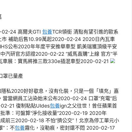
萬
20-02-24 高爾夫GTI
包養
TCR領銜 清點有望引進的歐系
上市 補助后售10.99萬起2020-02-24 2020日內瓦車
4 IIHS公布2020年年度平安推舉車型 凱美瑞獲頂級平安
濾”獲中汽研官方認證2020-02-22 “威馬直購”上線 官方“半
0日內瓦車展：寶馬將推三款330e插混車型2020-02-21
用口罩已量產
隱私2020好好歇息，沒有化裝，只是一個「填充」嘉
，當當網員工沾染始末公布2020-02-24 口罩“充電”后
-21 復制粘貼UIdes
包養
ign之父往世！曾任蘋果首
批準：可盤算“淨化接收量”2020-02-19 2020年
前三2020-02-18 不怕“擠公交”！北京為停工單元小
罩”：不
包養
霧化，沒勒痕，密封還不悶 2020-02-17