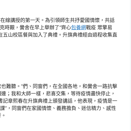
期在線講授的第一天。為引領師生共抒愛國情懷，共話
共克時艱，黌舍在早上舉辦了“齊心
包養網
戰疫 眾擎易
在五山校區餐與加入了典禮。升旗典禮經由過程收集直
。
唱歌也難聽。”們、同窗們，在全國各地，和黌舍一路抗擊
相連；我和大師一樣，悲喜交集，等待疫情盡快停止，
書記章熙春在升旗典禮上頒發講話，他表現，疫情是一
年夜課”，同窗們在家國情懷、義務擔負、迷信精力、感性
行。