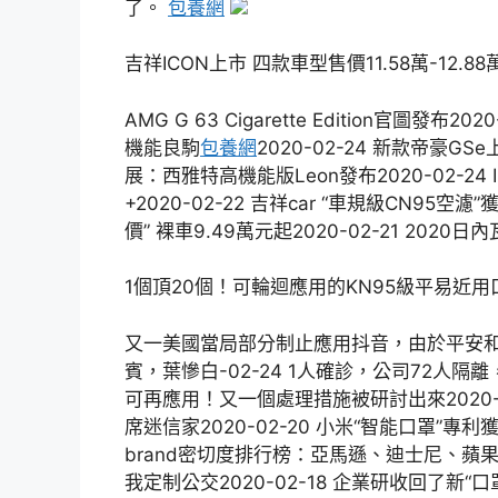
了。
包養網
吉祥ICON上市 四款車型售價11.58萬-12.88
AMG G 63 Cigarette Edition官圖發布20
機能良駒
包養網
2020-02-24 新款帝豪GSe
展：西雅特高機能版Leon發布2020-02-2
+2020-02-22 吉祥car “車規級CN95空
價” 裸車9.49萬元起2020-02-21 202
1個頂20個！可輪迴應用的KN95級平易近
又一美國當局部分制止應用抖音，由於平安和
賓，葉慘白-02-24 1人確診，公司72人隔離
可再應用！又一個處理措施被研討出來2020-02
席迷信家2020-02-20 小米“智能口罩”專利獲
brand密切度排行榜：亞馬遜、迪士尼、蘋果成
我定制公交2020-02-18 企業研收回了新“口