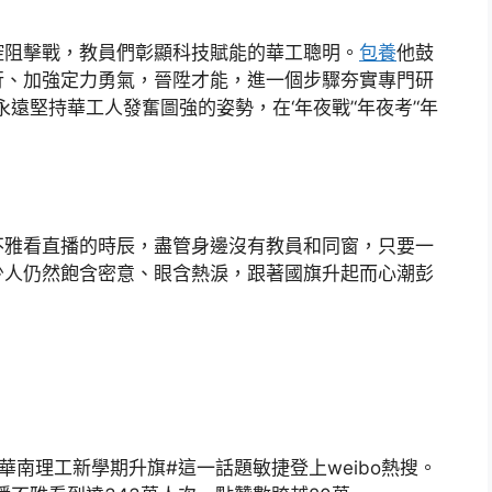
控阻擊戰，教員們彰顯科技賦能的華工聰明。
包養
他鼓
行、加強定力勇氣，晉陞才能，進一個步驟夯實專門研
遠堅持華工人發奮圖強的姿勢，在‘年夜戰’‘年夜考’‘年
不雅看直播的時辰，盡管身邊沒有教員和同窗，只要一
少人仍然飽含密意、眼含熱淚，跟著國旗升起而心潮彭
南理工新學期升旗#這一話題敏捷登上weibo熱搜。