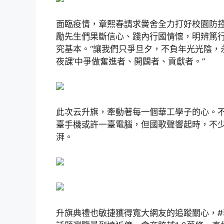
面臨疫情，章熙春請求黌舍全力打好校園防
勵先生們果斷信心、踐內行國情懷，明辨篤
究基本。“讓我們只爭旦夕，不負年光光陰，永
夜課’中爭做奮進者、開闢者、貢獻者。”
此次云升旗，牽動著每一個華工學子的心。
臺手機或許一臺電腦，但國歌聲響起時，不
湃。
升旗典禮也敏捷獲得寬大網友的追蹤關心，#華