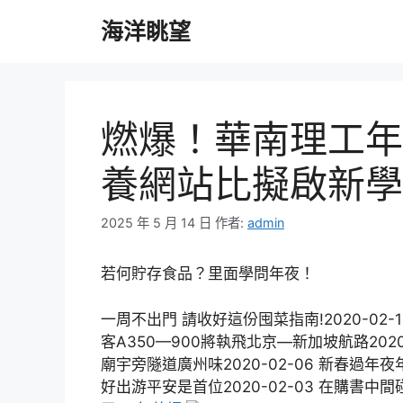
跳
海洋眺望
至
主
要
內
容
燃爆！華南理工年
養網站比擬啟新學
2025 年 5 月 14 日
作者:
admin
若何貯存食品？里面學問年夜！
一周不出門 請收好這份囤菜指南!2020-02-
客A350—900將執飛北京—新加坡航路2020-
廟宇旁隧道廣州味2020-02-06 新春過年夜
好出游平安是首位2020-02-03 在購書中間