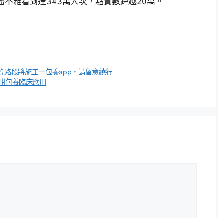
播不雅看到達343萬人次，點贊數跨越20萬。
路段將施工一包養app，請留意繞行
進甜包養臨床應用