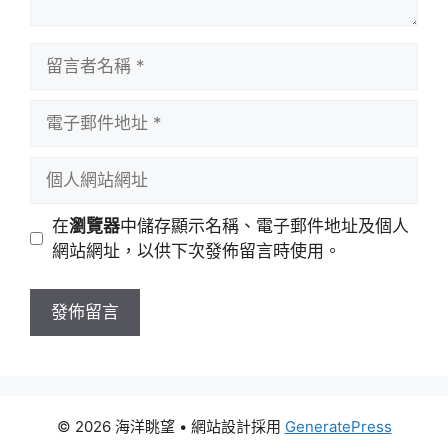
留
言
者
電
名
子
稱
郵
個
件
人
地
網
在
瀏覽器
中儲存顯示名稱、電子郵件地址及個人
址
站
網站網址，以供下次發佈留言時使用。
網
址
© 2026 海洋眺望
• 網站設計採用
GeneratePress