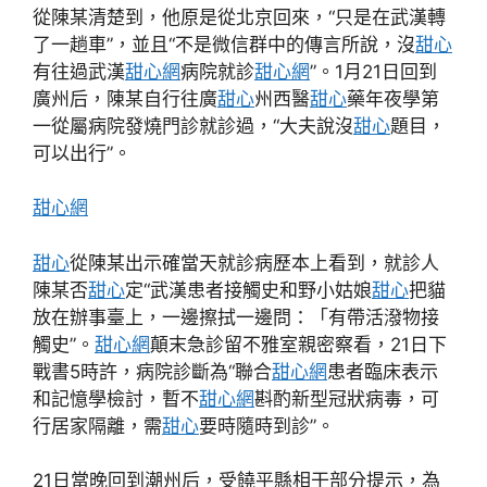
從陳某清楚到，他原是從北京回來，“只是在武漢轉
了一趟車”，並且“不是微信群中的傳言所說，沒
甜心
有往過武漢
甜心網
病院就診
甜心網
”。1月21日回到
廣州后，陳某自行往廣
甜心
州西醫
甜心
藥年夜學第
一從屬病院發燒門診就診過，“大夫說沒
甜心
題目，
可以出行”。
甜心網
甜心
從陳某出示確當天就診病歷本上看到，就診人
陳某否
甜心
定“武漢患者接觸史和野小姑娘
甜心
把貓
放在辦事臺上，一邊擦拭一邊問：「有帶活潑物接
觸史”。
甜心網
顛末急診留不雅室親密察看，21日下
戰書5時許，病院診斷為“聯合
甜心網
患者臨床表示
和記憶學檢討，暫不
甜心網
斟酌新型冠狀病毒，可
行居家隔離，需
甜心
要時隨時到診”。
21日當晚回到潮州后，受饒平縣相干部分提示，為