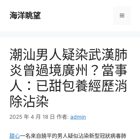
跳
至
海洋眺望
選
主
要
單
內
容
潮汕男人疑染武漢肺
炎曾過境廣州？當事
人：已甜包養經歷消
除沾染
2025 年 4 月 18 日
作者:
admin
甜心
一名來自饒平的男人疑似沾染新型冠狀病毒肺