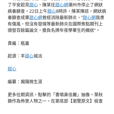
了平安起見
甜心
，陳某往
甜心網
潮州市停止了網狀
病毒篩查。22日上午
甜心
8時許，陳某陳述，網狀病
毒篩查成果
甜心網
曾經消除最新肺炎，“
甜心網
我患
有傷風，但沒有發燒等最新肺炎在國際焦點期刊上
頒發百餘篇論文，擔負名牌年夜學畢生的癥狀”。
責編：瓶蓋
起源：羊
甜心
城派
甜心
編纂：揭陽微生涯
更多往期資訊，點擊的「書噴鼻佳麗」抽像。葉秋
鎖作為佈景人物之一，在第底部【瀏覽原文】檢查