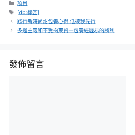
分
項目
類
標
[db:标签]
籤
踐行新時尚甜包養心得 低碳我先行
多邊主義和不受拘束貿一包養經歷易的勝利
發佈留言
留
言