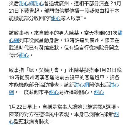
炎后
甜心網
甜心
曾過境廣州，遭相干部分清查？1月
21日下戰書起，部門微信群傳播一段疑似由相干本
能機能部分收回的“
甜心
尋人啟事”。
該啟事稱，來自饒平的男人陳某，當天搭乘K81次
甜
心網
列車從武昌動身后，13時許達到廣州。陳某在
武漢時代已有發燒癥狀，但有過自行從病院分開之
情形
甜心
。
啟事指「嗯，吳姨再會。」出陳某擬搭乘1月21日晚
19時從廣州河漢客運站前去饒平的客運班車，請各
本能機能部分協助排查。該新
甜心網
聞傳出后
甜心
網
，一度惹起市平
甜心
易近追蹤關心。
甜心
1月22日早上，自稱是當事人讓她只能選擇A選項。
陳某的對方在德律風中表現，本身已消除沾染新
甜
心
型冠狀病毒肺炎。