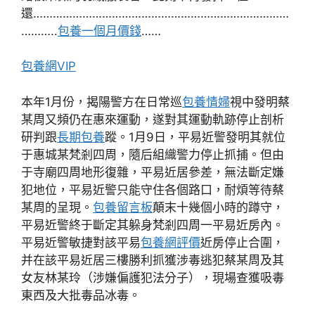
還……………………………………………………………………
………..
包養一個月價錢
……
包養網VIP
本年1月份，揭陽警方在日常巡
包養情婦
視中發明蔡
某周又頻仍在惠來運動，遂對其運動軌跡停止剖析
研判跟
長期包養
蹤。1月9日，平易近警發明其就位
于惠城某梵剎四周，隨后組織警力停止抓捕。但由
于寺廟四周地形復雜，平易近居參差，無法斷定嫌
犯地位，平易近警只能守住各個路口，耐煩等待蔡
某周的呈現。
包養留言板
顛末十幾個小時的蹲守，
平易近警終于斷定其躲身梵剎四周一平易近房內。
平易近警敏捷對該平易
包養網評價
近房停止合圍，
并在該平易近居三樓勝利抓獲涉毒逃犯蔡某周及其
女友林某玲（涉嫌偏護犯法分子），現場查獲吸毒
東西及大批毒品冰毒。