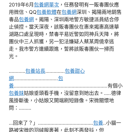
2019年6月
包養網單次
，任務發明有一販毒團伙應
用微信、QQ
包養軟體
在
包養網
深圳、揭陽兩地銷售
毒品
包養網
。揭陽、深圳兩地警方敏捷派員結合停
止偵控。當天深夜，該販毒團伙在惠來揭惠高速華
湖路口處呈現時，禁毒平易近警如同神兵天降，將
團伙中三人抓獲，另一犯法嫌疑人蔡某周僥幸逃
走。我市警方連續跟進，誓將該販毒團伙一掃而
光。
…………
包養站長
…………..
包養甜心
網
…………………………..
包
養
…………………………………………………………..有個小
包養妹
姑娘垂頭看手機，沒留意到她出去。…..德律
風掛斷後，小姑娘又開端刷短錄像。宋微關懷地
問：………
…回來了？」………………………………….
包養
..小貓一
路被宋微的羽絨服裹著，此刻不再發抖，但