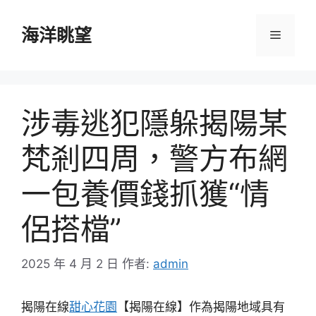
跳
至
海洋眺望
選
主
要
單
內
容
涉毒逃犯隱躲揭陽某
梵剎四周，警方布網
一包養價錢抓獲“情
侶搭檔”
2025 年 4 月 2 日
作者:
admin
揭陽在線
甜心花園
【揭陽在線】作為揭陽地域具有