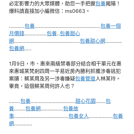
必定影響力的大眾媒體，助您一手把握
包養
揭陽！
爆料請直接加小編微信：ms0663。
………..
包養
………………………………………..
包養一個
月價錢
…………….
包養
..
包養甜心
網
………………………………………..
包養甜心網
…………
包養網
…..
1月9日，市、惠來兩級禁毒部分結合相干單元在惠
來惠城某梵剎四周一平易近房內勝利抓獲涉毒逃犯
案牘：蔡某周及另一涉毒嫌疑
包養管道
人林某玲。
畢竟，這個蔡某周何許人也？
……..
包養
…………………………..
甜心花園
…….
包
養
……..
包養網
…………….
包養故
事
…………………………………
包養女人
……………..
包養
網
………….