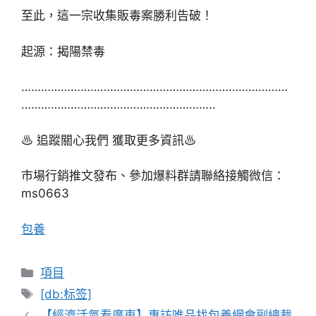
至此，這一宗收集販毒案勝利告破！
起源：揭陽禁毒
………………………………………………………………………
…………………………………………………..
♨ 追蹤關心我們 獲取更多資訊♨
市場行銷推文發布、參加爆料群請聯絡接觸微信：
ms0663
包養
分
項目
類
標
[db:标签]
籤
【經濟活氣看廣東】專訪唯品找包養網會副總裁