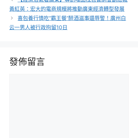
黃紅英：宏大的電商規模將推動廣東經濟轉型發展
喜包養行情吃“霸王餐”醉酒滋事還辱警！廣州白
云一男人被行政拘留10日
發佈留言
留
言