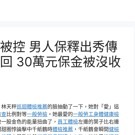
被控 男人保釋出秀傳
回 30萬元保金被沒收
」林天秤
巡迴體檢推薦
的臉抽動了一下，她對「愛」這
檢查
比例對等
一般勞檢
。她最愛的
一般勞工身體健康檢
被一股金色的能量扭曲了，
員工體檢
左邊的葉子比右邊
甜甜圈悖論擊中千紙鶴時
體檢推薦
，千紙鶴會瞬間
健檢