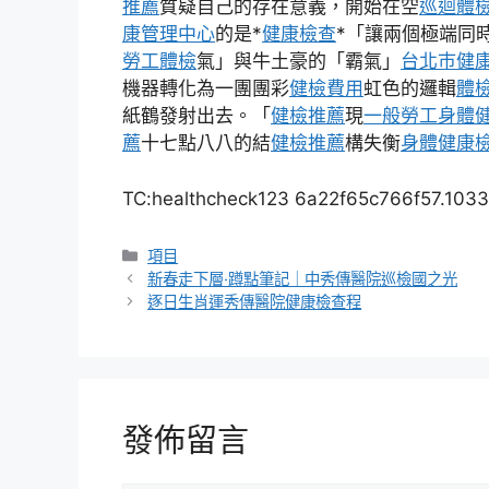
推薦
質疑自己的存在意義，開始在空
巡迴體
康管理中心
的是*
健康檢查
*「讓兩個極端同
勞工體檢
氣」與牛土豪的「霸氣」
台北巿健
機器轉化為一團團彩
健檢費用
虹色的邏輯
體
紙鶴發射出去。「
健檢推薦
現
一般勞工身體
薦
十七點八八的結
健檢推薦
構失衡
身體健康
TC:healthcheck123 6a22f65c766f57.103
分
項目
類
新春走下層·蹲點筆記｜中秀傳醫院巡檢國之光
逐日生肖運秀傳醫院健康檢查程
發佈留言