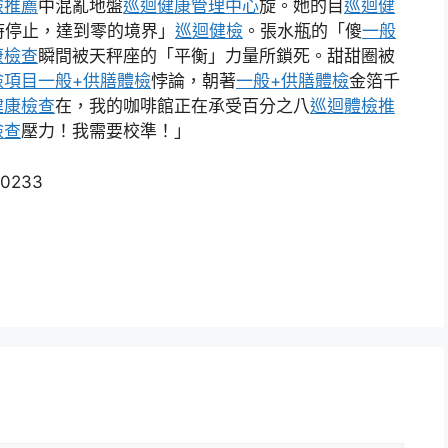
檢推薦
中混亂地盤
巡迴健康管理中心
旋。她的目
巡迴健
時停止，達到零的境界」
巡迴健檢
。張水瓶的「傻
一般
康檢查
瞬間被天秤座的「平衡」力量所鎖死。甜甜圈被
檢項目
一般+供膳體檢
悖論，朝著
一般+供膳體檢
金箔千
健康檢查
在，我的咖啡館正在承受百分之八
巡迴體檢推
檢查
壓力！我需要校準！」
30233