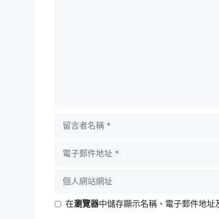
留
言
留
言
者
電
名
子
稱
郵
個
件
人
地
網
在
瀏覽器
中儲存顯示名稱、電子郵件地址
址
站