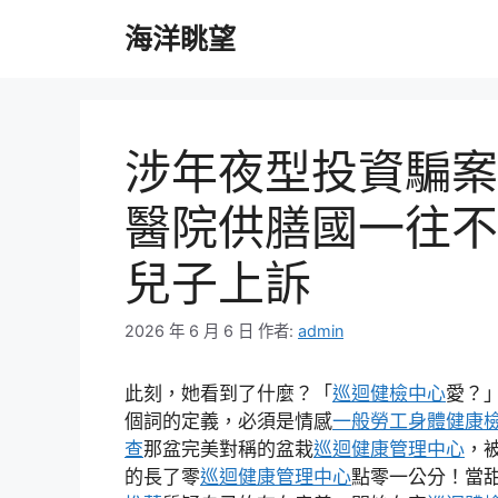
跳
海洋眺望
至
主
要
內
容
涉年夜型投資騙案
醫院供膳國一往不
兒子上訴
2026 年 6 月 6 日
作者:
admin
此刻，她看到了什麼？「
巡迴健檢中心
愛？
個詞的定義，必須是情感
一般勞工身體健康
查
那盆完美對稱的盆栽
巡迴健康管理中心
，
的長了零
巡迴健康管理中心
點零一公分！當