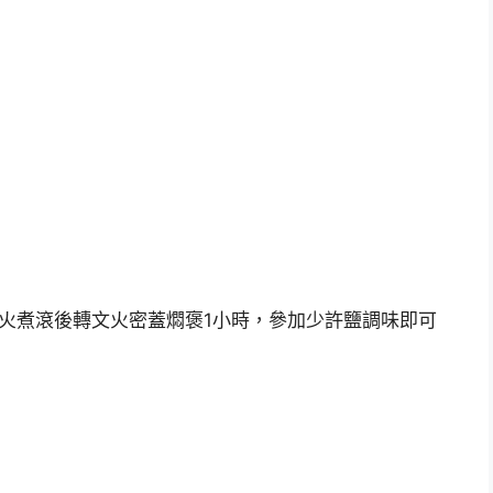
年夜火煮滾後轉文火密蓋燜褒1小時，參加少許鹽調味即可