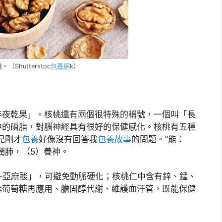
hutterstoc
包養網
k）
年夜乾果」。核桃還有兩個很特殊的稱號，一個叫「長
中的磷脂，對腦神經具有很好的保健感化。核桃有五種
兄剛才
包養
好像沒有回答我
包養故事
的問題。”能：
潤肺，（5）養神。
-亞麻酸」，可避免動脈硬化；核桃仁中含有鋅、錳、
進葡萄糖再應用、膽固醇代謝、維護血汗管，既能保健