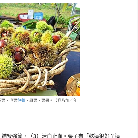
板栗、毛栗
包養
、鳳栗、栗果。（容乃加／年
。
）補腎強筋，（3）活血止血。栗子有「乾這很好？這