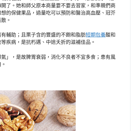
傳開了。她和師父原本商量要不要去習家，和準親們商
幻想的保健果品，過量吃可以預防和醫治高血壓、冠芥
鬆散。
瘍有輔助；且栗子含的豐盛的不飽和脂肪
短期包養
酸和
散等疾病，是抗朽邁、中途夭折的滋補佳品。
滯氣」，是故脾胃衰弱，消化不良者不宜多食；患有風
用。