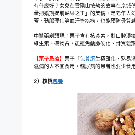
有什麼好？女兒在雲隱山搶劫的故事在京城
量把婚期提前幾果之王」的美稱，是老年人
蒂、動脈硬化等血汗管疾病，也能預防骨質
中醫藥剃頭現：栗子含有核黃素，對口腔潰
維生素、礦物資，能避免動脈硬化、骨質鬆
【栗子忌諱】
栗子「
包養網
生極難化，熟易
濕病的人不宜食用，糖尿病的患者也要少食
2）核桃
包養