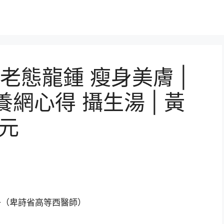
老態龍鍾 瘦身美膚 |
養網心得 攝生湯 | 黃
紀元
雪子（卑詩省高等西醫師）