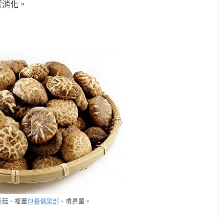
響消化。
養
菇、複蕈
包養俱樂部
、噴鼻菌。