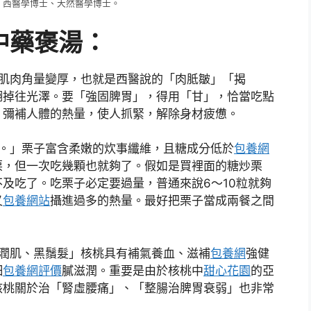
、西醫學博士、天然醫學博士。
中藥褒湯：
使肌肉角量變厚，也就是西醫說的「肉胝皺」「揭
翻掉往光澤。要「強固脾胃」，得用「甘」，恰當吃點
，彌補人體的熱量，使人抓緊，解除身材疲憊。
經。」栗子富含柔嫩的炊事纖維，且糖成分低於
包養網
栗，但一次吃幾顆也就夠了。假如是買裡面的糖炒栗
及吃了。吃栗子必定要過量，普通來說6～10粒就夠
又
包養網站
攝進過多的熱量。最好把栗子當成兩餐之間
、潤肌、黑鬚髮」核桃具有補氣養血、滋補
包養網
強健
細
包養網評價
膩滋潤。重要是由於核桃中
甜心花園
的亞
核桃關於治「腎虛腰痛」、「整腸治脾胃衰弱」也非常