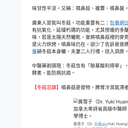
味甘性平涼。又稱：噴鼻菇、複蕈、噴鼻菌
廣東人習氣叫冬菇，功能重要有二：
包養網
有抗氧化、延緩朽邁的功能，尤其傍邊的多
味，若是太陽天然曬乾，會將噴鼻菇裡的麥
是火力烘烤，噴鼻味仍在，卻少了告訴爸爸媽媽
養
穎冬菇本身曬，夫妻二人行禮，送入洞房
中醫藥剃頭現：冬菇含有「胺基酸利得寧」
酵素，能防病抗癌。
【冬菇忌諱】
噴鼻菇是發物，脾胃冷濕氣滯
黃雪子（Dr.
包養app
Yuki H