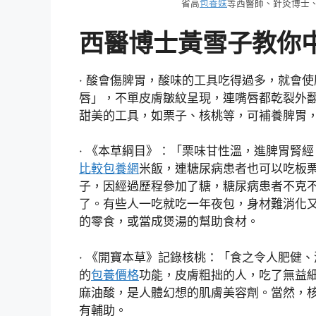
省高
包養妹
等西醫師、針灸博士
西醫博士黃雪子教你
· 酸會傷脾胃，酸味的工具吃得過多，就會
唇」，不單皮膚皺紋呈現，連嘴唇都乾裂外
甜美的工具，如栗子、核桃等，可補養脾胃
· 《本草綱目》：「栗味甘性溫，進脾胃腎
比較
包養網
米飯，連糖尿病患者也可以吃板
子，因經過歷程參加了糖，糖尿病患者不克不
了。有些人一吃就吃一年夜包，身材難消化
的零食，或當成煲湯的幫助食材。
· 《開寶本草》記錄核桃：「食之令人肥健
的
包養價格
功能，皮膚粗拙的人，吃了無益
麻油酸，是人體幻想的肌膚美容劑。當然，
有輔助。