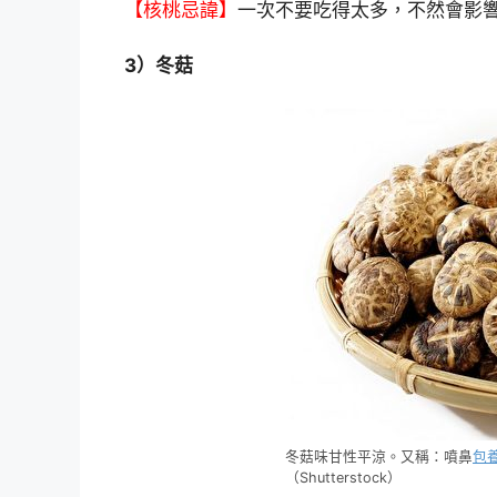
【核桃忌諱】
一次不要吃得太多，不然會影
3）冬菇
冬菇味甘性平涼。又稱：噴鼻
包
（Shutterstock）