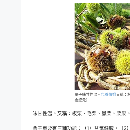
栗子味甘性溫。
包養情婦
又稱：
夜紀元）
味甘性溫。又稱：板栗、毛栗、鳳栗、栗果
栗子重要有三種功能：（1）益氣健脾，（2