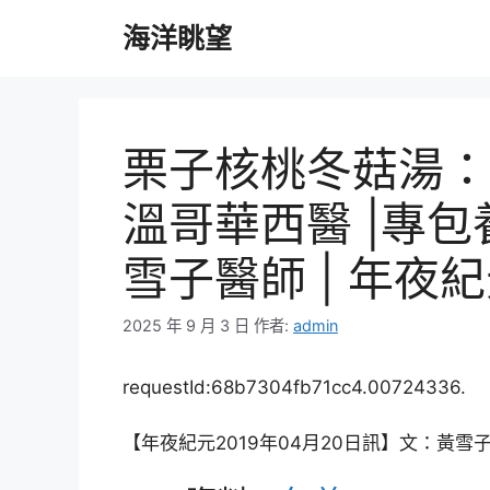
跳
海洋眺望
至
主
要
內
容
栗子核桃冬菇湯：
溫哥華西醫 |專包
雪子醫師 | 年夜
2025 年 9 月 3 日
作者:
admin
requestId:68b7304fb71cc4.00724336.
【年夜紀元2019年04月20日訊】文：黃