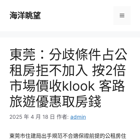
跳
至
海洋眺望
選
主
要
單
內
容
東莞：分歧條件占公
租房拒不加入 按2倍
市場價收klook 客路
旅遊優惠取房錢
2025 年 4 月 18 日
作者:
admin
東莞市住建局出手規范不合適保證前提的公租房住