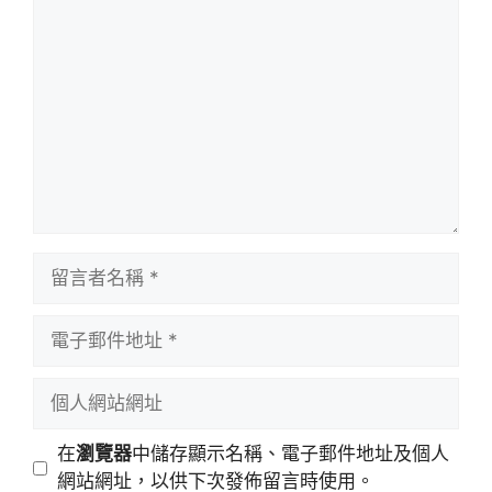
留
言
留
言
者
電
名
子
稱
郵
個
件
人
地
網
在
瀏覽器
中儲存顯示名稱、電子郵件地址及個人
址
站
網站網址，以供下次發佈留言時使用。