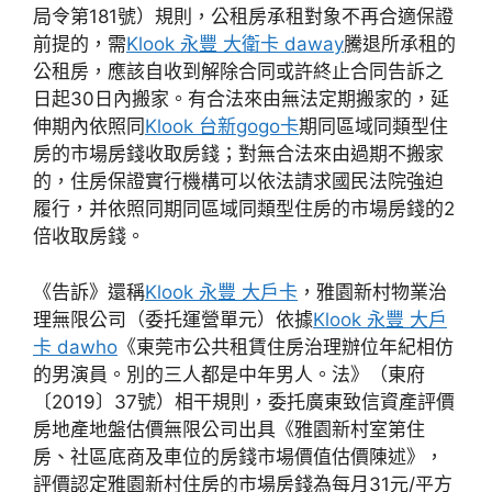
局令第181號）規則，公租房承租對象不再合適保證
前提的，需
Klook 永豐 大衛卡 daway
騰退所承租的
公租房，應該自收到解除合同或許終止合同告訴之
日起30日內搬家。有合法來由無法定期搬家的，延
伸期內依照同
Klook 台新gogo卡
期同區域同類型住
房的市場房錢收取房錢；對無合法來由過期不搬家
的，住房保證實行機構可以依法請求國民法院強迫
履行，并依照同期同區域同類型住房的市場房錢的2
倍收取房錢。
《告訴》還稱
Klook 永豐 大戶卡
，雅園新村物業治
理無限公司（委托運營單元）依據
Klook 永豐 大戶
卡 dawho
《東莞市公共租賃住房治理辦位年紀相仿
的男演員。別的三人都是中年男人。法》（東府
〔2019〕37號）相干規則，委托廣東致信資產評價
房地產地盤估價無限公司出具《雅園新村室第住
房、社區底商及車位的房錢市場價值估價陳述》，
評價認定雅園新村住房的市場房錢為每月31元/平方