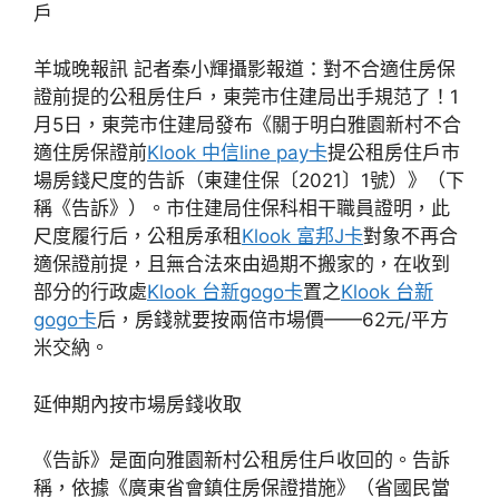
戶
羊城晚報訊 記者秦小輝攝影報道：對不合適住房保
證前提的公租房住戶，東莞市住建局出手規范了！1
月5日，東莞市住建局發布《關于明白雅園新村不合
適住房保證前
Klook 中信line pay卡
提公租房住戶市
場房錢尺度的告訴（東建住保〔2021〕1號）》（下
稱《告訴》）。市住建局住保科相干職員證明，此
尺度履行后，公租房承租
Klook 富邦J卡
對象不再合
適保證前提，且無合法來由過期不搬家的，在收到
部分的行政處
Klook 台新gogo卡
置之
Klook 台新
gogo卡
后，房錢就要按兩倍市場價——62元/平方
米交納。
延伸期內按市場房錢收取
《告訴》是面向雅園新村公租房住戶收回的。告訴
稱，依據《廣東省會鎮住房保證措施》（省國民當