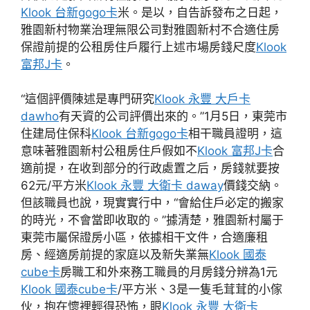
Klook 台新gogo卡
米。是以，自告訴發布之日起，
雅園新村物業治理無限公司對雅園新村不合適住房
保證前提的公租房住戶履行上述市場房錢尺度
Klook
富邦J卡
。
“這個評價陳述是專門研究
Klook 永豐 大戶卡
dawho
有天資的公司評價出來的。”1月5日，東莞市
住建局住保科
Klook 台新gogo卡
相干職員證明，這
意味著雅園新村公租房住戶假如不
Klook 富邦J卡
合
適前提，在收到部分的行政處置之后，房錢就要按
62元/平方米
Klook 永豐 大衛卡 daway
價錢交納。
但該職員也說，現實實行中，“會給住戶必定的搬家
的時光，不會當即收取的。”據清楚，雅園新村屬于
東莞市屬保證房小區，依據相干文件，合適廉租
房、經適房前提的家庭以及新失業無
Klook 國泰
cube卡
房職工和外來務工職員的月房錢分辨為1元
Klook 國泰cube卡
/平方米、3是一隻毛茸茸的小傢
伙，抱在懷裡輕得恐怖，眼
Klook 永豐 大衛卡