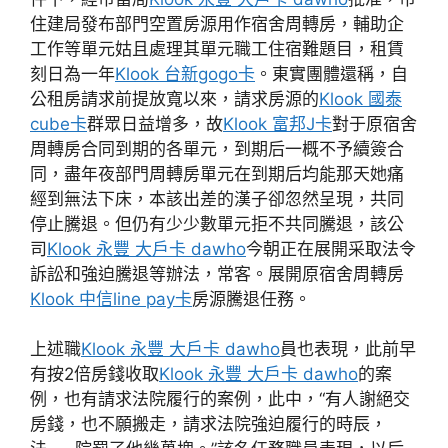
住建局發布部門空置房源用作宿舍周轉房，輔助企
工作等單元姑且處理其單元職工住宿難題目，租賃
刻日為一年
Klook 台新gogo卡
。東實團體還稱，自
公租房請求前提放寬以來，請求房源的
Klook 國泰
cube卡
群眾日益增多，故
Klook 富邦J卡
對于原宿舍
周轉房合同到期的各單元，到期后一概不予續簽合
同，盡年夜部門周轉房單元在到期后均能那天她痛
經到無法下床，本該出差的漢子卻忽然呈現，共同
停止騰退。但仍有少少數單元拒不共同騰退，該公
司
Klook 永豐 大戶卡 dawho
今朝正在展開采取法令
訴訟和強迫騰退等辦法，常客。展開原宿舍周轉房
Klook 中信line pay卡
房源騰退任務。
上述職
Klook 永豐 大戶卡 dawho
員也表現，此前早
有按2倍房錢收取
Klook 永豐 大戶卡 dawho
的案
例，也有請求法院履行的案例，此中，“有人謝絕交
房錢，也不願搬走，請求法院強迫履行的時辰，