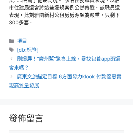
法……院罰了他幾萬塊。”該名任務職員表現，以后
市住建局還會將這些違規案例公然傳遞。該職員還
表現，此刻雅園新村公租房房源頗為嚴重，只剩下
300多套。
分
項目
類
標
[db:标签]
籤
刷爆屏！“廣州藍”驚喜上線，暴找包養app雨還
會來嗎？
廣東文旅錨定目標 6方面發力klook 付款優惠實
現高質量發展
發佈留言