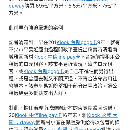
daway
睛閉.69元/平方米、5.5元/平方米、7元/平
方米。
此前早有強迫騰退的案例
記者清楚到，早在201
Klook 台新gogo卡
9年，就有
不少市平易近經由過程問政平臺提出應實時清退南
城雅園新村
Klook 中信line pay卡
不合適前提租用公
租房的單元租客。該市平易近表現，這些單元租
客，或
Klook 台新gogo卡
是自己不進住而另行出
租，或是曾經去職又不願清退，不符合法令占用社
會資本。該市平易近盼望相干部分出臺政策，還公
租房給更多低薪支出人群。
對此，擔任治理南城雅園新村的東實團體回應稱，
20
Klook 中信line pay卡
16年末，雅
Klook 永豐 大
衛卡 daway
園新村小區在保證房供給得以包管的條
件下，經市當局
Klook 永豐 大戶卡 dawho
批准，市