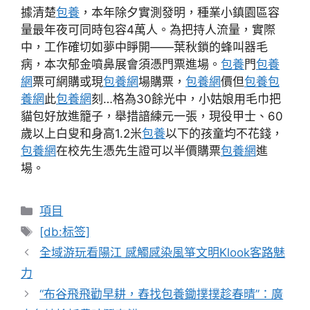
據清楚
包養
，本年除夕實測發明，種業小鎮園區容
量最年夜可同時包容4萬人。為把持人流量，實際
中，工作確切如夢中睜開——葉秋鎖的蜂叫器毛
病，本次郁金噴鼻展會須憑門票進場。
包養
門
包養
網
票可網購或現
包養網
場購票，
包養網
價但
包養
包
養網
此
包養網
刻…格為30餘光中，小姑娘用毛巾把
貓包好放進籠子，舉措諳練元一張，現役甲士、60
歲以上白叟和身高1.2米
包養
以下的孩童均不花錢，
包養網
在校先生憑先生證可以半價購票
包養網
進
場。
分
項目
類
標
[db:标签]
籤
全域游玩看陽江 感觸感染風箏文明Klook客路魅
力
“布谷飛飛勸早耕，舂找包養鋤撲撲趁春晴”：廣