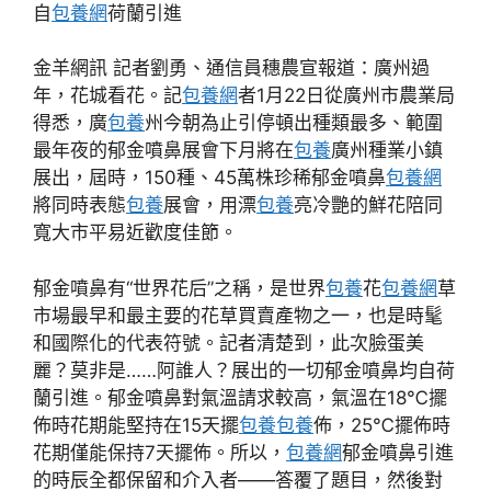
自
包養網
荷蘭引進
金羊網訊 記者劉勇、通信員穗農宣報道：廣州過
年，花城看花。記
包養網
者1月22日從廣州市農業局
得悉，廣
包養
州今朝為止引停頓出種類最多、範圍
最年夜的郁金噴鼻展會下月將在
包養
廣州種業小鎮
展出，屆時，150種、45萬株珍稀郁金噴鼻
包養網
將同時表態
包養
展會，用漂
包養
亮冷艷的鮮花陪同
寬大市平易近歡度佳節。
郁金噴鼻有“世界花后”之稱，是世界
包養
花
包養網
草
市場最早和最主要的花草買賣產物之一，也是時髦
和國際化的代表符號。記者清楚到，此次臉蛋美
麗？莫非是……阿誰人？展出的一切郁金噴鼻均自荷
蘭引進。郁金噴鼻對氣溫請求較高，氣溫在18℃擺
佈時花期能堅持在15天擺
包養
包養
佈，25℃擺佈時
花期僅能保持7天擺佈。所以，
包養網
郁金噴鼻引進
的時辰全都保留和介入者——答覆了題目，然後對