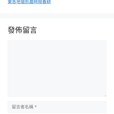
東各地搶抓農時鬧春耕
發佈留言
留
言
留
言