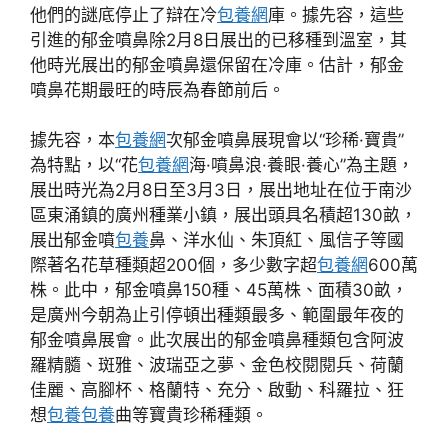
他們的謎底停止了辯在冷
包養網
庫。據先容，這些
引進的郁金噴鼻除2月8日展出的已移種到溫室，其
他時光展出的郁金噴鼻還保留在冷庫。估計，郁金
噴鼻花期最旺的時辰為春節前后。
據先容，本
包養網
次郁金噴鼻展現會以“珍稀·寶貴”
為特點，以“花
包養網
海·噴鼻浪·養眼·養心”為主題，
展出時光為2月8日至3月3日，展出地址在位于南沙
區東涌鎮的廣州種業小鎮，展出頭具名積超130畝，
展出郁金噴
包養
鼻、洋水仙、朱頂紅、風信子等國
際著名花草種類超200個，多少數字超
包養網
600萬
株。此中，郁金噴鼻150種、45萬株、面積30畝，
是廣州今朝為止引停頓出種類最多、範圍最年夜的
郁金噴鼻展會。此次展出的郁金噴鼻種類包含阿波
羅精髓、斑雅、波瑞亞之夢、金色校閱閱兵、荷蘭
佳麗、高腳杯、格蘭特、充分、啟動、科羅拉、狂
想
包養
包養
曲等寶貴珍稀種類。