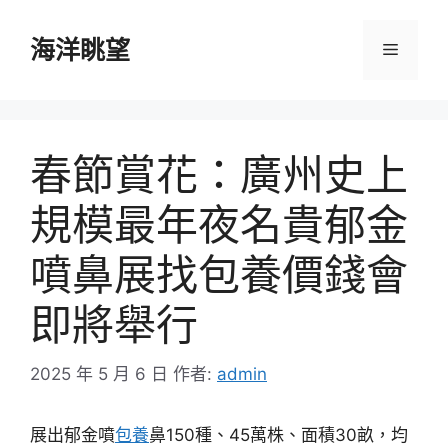
跳
至
海洋眺望
選
主
要
單
內
容
春節賞花：廣州史上
規模最年夜名貴郁金
噴鼻展找包養價錢會
即將舉行
2025 年 5 月 6 日
作者:
admin
展出郁金噴
包養
鼻150種、45萬株、面積30畝，均