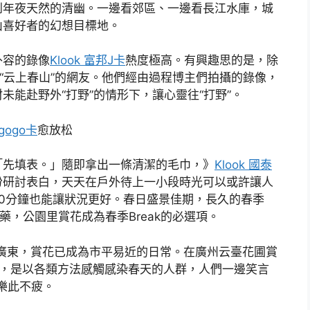
到年夜天然的清幽。一邊看郊區、一邊看長江水庫，城
山喜好者的幻想目標地。
外容的錄像
Klook 富邦J卡
熱度極高。有興趣思的是，除
少“云上春山”的網友。他們經由過程博主們拍攝的錄像，
能赴野外“打野”的情形下，讓心靈往“打野”。
新gogo卡
愈放松
「先填表。」隨即拿出一條清潔的毛巾，》
Klook 國泰
份研討表白，天天在戶外待上一小段時光可以或許讓人
0分鐘也能讓狀況更好。春日盛景佳期，長久的春季
藥，公園里賞花成為春季Break的必選項。
的廣東，賞花已成為市平易近的日常。在廣州云臺花圃賞
下，是以各類方法感觸感染春天的人群，人們一邊笑言
”樂此不疲。