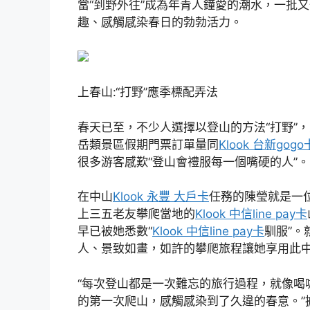
當“到野外往”成為年青人鐘愛的潮水，一批
趣、感觸感染春日的勃勃活力。
上春山:“打野”應季標配弄法
春天已至，不少人選擇以登山的方法“打野”
岳類景區假期門票訂單量同
Klook 台新gogo
很多游客感歎“登山會禮服每一個嘴硬的人”。
在中山
Klook 永豐 大戶卡
任務的陳瑩就是一
上三五老友攀爬當地的
Klook 中信line pay卡
早已被她悉數“
Klook 中信line pay卡
馴服”
人、景致如畫，如許的攀爬旅程讓她享用此
“每次登山都是一次難忘的旅行過程，就像喝
的第一次爬山，感觸感染到了久違的春意。”