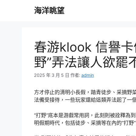
跳
海洋眺望
至
主
要
內
容
春游klook 信
野”弄法讓人欲罷
2025 年 3 月 5 日
作者:
admin
方才停止的清明小長假，踏青徒步、采摘野菜
法備受接待，一些玩家還給這類弄法起了一個新
“打野”底本是游戲常用詞，此刻則被詮釋為
明假期時代，包括徒步、采摘等在內的“打野