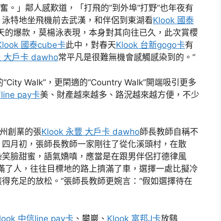
奮。」鄰人感歎道，「打飛的”到外埠“打野”也年夜有
」泳特地坐飛機前去武漢，和伴侶到東湖看
Klook 國泰
天的爆款，莫楊泳表現，本身對其向往已久，此次賞櫻
Klook 國泰cube卡
此中，對春天
Klook 台新gogo卡
有
豐 大戶卡 dawho
常平凡是很難無機會感觸感染到的。”
City Walk”，更閑適的“Country Walk”開端吸引更多
line pay卡
美、財產越來越多、路況越來越方便，不少
廣州創業的張
Klook 永豐 大戶卡 dawho
師長教師自稱不
。四月初，張師長教師一家剛往了從化溪頭村，在散
染笑臉甜蜜，語氣嬌嗔，應當是在跟男伴侶打德律風
滿了人，往往目標地的路上擠滿了車，選擇一處比擬冷
得充足的放松。”張師長教師更婉言：“假如選擇待在
look 中信line pay卡
、攀巖、
Klook 富邦J卡
放鷂