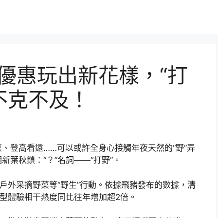
譽卡優惠玩出新花樣，“打
不克不及！
、登高看遠……可以或許全身心接觸年夜天然的“野”弄
葉秋鎖：“？”名詞——“打野”。
到戶外采摘野菜等“野生”行動。依據飛豬發布的數據，清
”型體驗相干熱度同比往年增加超2倍。