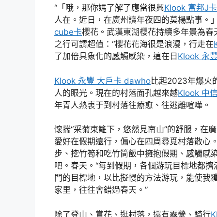
“「哦，那你媽了解了應當很興
Klook 富邦J卡
人在。近日，在廣州讀年夜四的莫楊點事。
cube卡
櫻花。武漢東湖櫻花持續多年景為春
之行可謂超值：“櫻花花海很是浪漫，行走在
了加倍具象化的感觸感染，這在日
Klook 永
Klook 永豐 大戶卡 dawho
比起2023年爆火的“
人的眼光。現在的村落面孔越來越
Klook 中信
年青人熱衷于到村落往療愈、往逃離喧嘩。
懷揣“采菊東籬下，悠然見南山”的舒服，在
愛好在假期遠行，偏心在四周尋覓村落散心
步、挖竹筍和吃竹筒飯中擁抱假期、感觸感
吧。春天。“每到假期，各個游玩目標地都擠
門的目標地，以比擬慢的方法游玩，能使我獲
家里，往往會錯過春天。”
除了登山、賞花、逛村落，還有露營、騎行
K