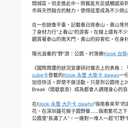
間城區，但走進此中，照舊能充足感觸感染
市與天然融合的魅力，使得這里成為不少爬
在一些錄像平臺，記載春日爬泰山、黃山等
了身材力行“上春山”的游客，在線上還有不
觀賞著泰山的南天門、黃山的迎客松，在身材未
陽光滋養的“野”游：公園、村落療
Klook 台
《國際周遭的狀況安康研討雜志上的表格：
cube卡
登載的
Klook 永豐 大衛卡 daway
一
加倍快活。即使不做活動，只是到公園待上2
Break（間歇歇息）成為都會人調理身心的良
在
Klook 永豐 大戶卡 dawho
“嶺南春來早”
花、在深圳蓮花猴子園野餐……嶺南繁花之
公園里“長滿了人”，一邊對一堆人一起“打野