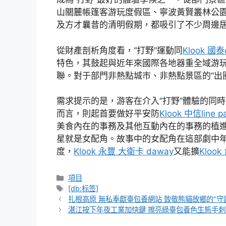
山關麓帳篷客游玩度假區、寧波黃賢叢林公園
及方才曩昔的清明假期，都吸引了不少周邊
從財產剖析角度看，“打野”運動同
Klook 國
特色，其鼓起與近年來國際各地器重全域游
聯。對于部門非熱點城市、非熱點景區的“出
需求提示的是，游客在介入“打野”體驗的同
而言，則起首要做好平安防
Klook 中信line 
美食內在的事務及其他互動內在的事務的植
星就是女配角。故事中的女配角在這部劇中
度，
Klook 永豐 大衛卡 daway
又能擴
Kloo
分
項目
類
標
[db:标签]
籤
扎根高原 無私奉獻臺包養網站 致敬熊貓故鄉的“守
湛江按下年夜工業加快鍵 擦亮綠臺包養色生態手