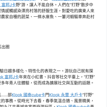
ok 富邦J卡
野”游，讓人不能自休。人們在“打野”散步中
縱情感觸感染漂亮村落的舒服生涯，對愛吃的廣東人來
棵農家自種的蔬菜、一條水庫魚、一簍河蝦驅車奔赴村
區出圈
）
體驗日趨多樣化、特性化的表現之一。游玩自己就有探
ook 富邦J卡
年來在小紅書、抖音等社交平臺上，“打野”
更多年青人往體驗，從而成為擴展社交與互動的話題。
……部
Klook 國泰cube卡
門
Klook 永豐 大戶卡
“打野”
在的事務。從時光下去看，春季氣溫合適、風景精美，
區如九江共青城市富西嶽游玩區、
Klook 國泰cube卡
黃