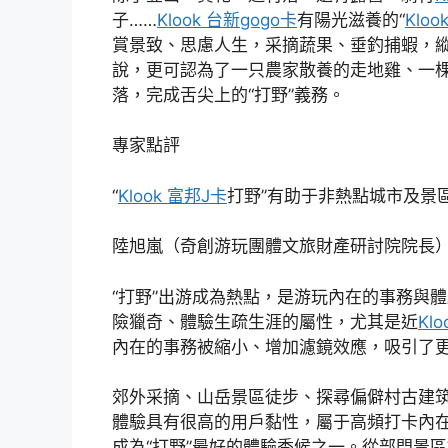
子……
Klook 台新gogo卡
有陽光滋養的“
Klo
賞景致、思慮人生，采摘蔬果、垂釣捕蝦，
說，更可認為了一只農家散養的走地雞、一
落，完成舌尖上的“打野”義務。
專家點評
“
Klook 富邦J卡
打野”有助于非熱點城市及景
陸旭嵐（奇創游玩團體文旅財產研討院院長
“打野”出游成為熱點，是游玩內在的事務與
險獵奇、體驗生疏生涯的屬性，尤其是近
Kl
內在的事務被縮小、增加濾鏡效應，吸引了
郊外采摘、山岳景區徒步、探尋偏僻村古建筑
體驗具有很高的用戶黏性，屬于高頻打卡內
成為“打野”最好的體驗季候之一。從部門景