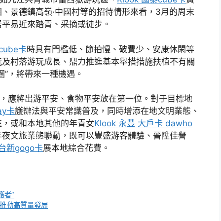
、景德鎮高嶺·中國村等的招待情形來看，3月的周末
居平易近來踏青、采摘或徒步。
泰cube卡
時具有門檻低、節拍慢、破費少、安康休閑等
玩及村落游玩成長、鼎力推進基本舉措措施扶植不有關
圈”，將帶來一種機遇。
時，應將出游平安、食物平安放在第一位。對于目標地
pay卡
護辦法與平安常識普及，同時增添在地文明業態、
進，或和本地其他的年青女
Klook 永豐 大戶卡 dawho
年夜文旅業態聯動，既可以豐盛游客體驗、晉陞佳譽
k 台新gogo卡
展本地綜合花費。
護者”
刺推動高質量發展