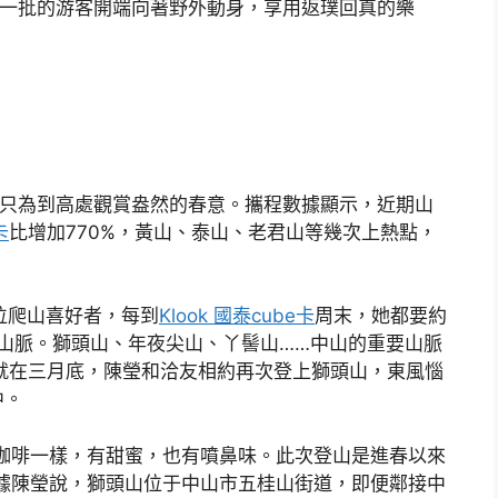
又一批的游客開端向著野外動身，享用返璞回真的樂
，只為到高處觀賞盎然的春意。攜程數據顯示，近期山
卡
比增加770%，黃山、泰山、老君山等幾次上熱點，
位爬山喜好者，每到
Klook 國泰cube卡
周末，她都要約
山脈。獅頭山、年夜尖山、丫髻山……中山的重要山脈
。就在三月底，陳瑩和洽友相約再次登上獅頭山，東風惱
中。
咖啡一樣，有甜蜜，也有噴鼻味。此次登山是進春以來
據陳瑩說，獅頭山位于中山市五桂山街道，即便鄰接中