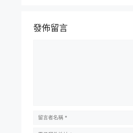
發佈留言
留
言
留
言
者
電