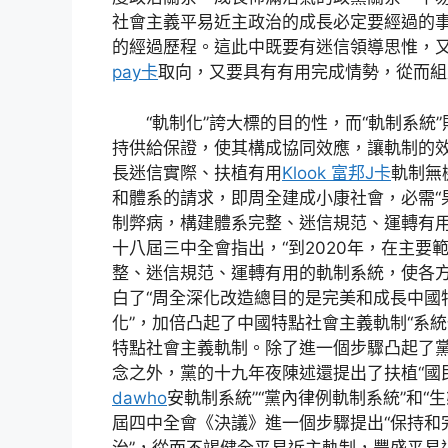
社會主義平易近主政治的成長必定要經過的
的經過歷程。這此中既要有迷信領導思惟，
pay卡
取向，又要具有有用完成情勢，從而組
“軌制化”誇大標的目的性，而“軌制系統”
持供給保證，使其構成協同效應，讓軌制的
長迷信實際、扶植有用
Klook 富邦J卡
軌制無
和體系的請求，即周全建成小康社會，必需“
制弊病，構建體系完整、迷信規范、運轉有用
十八屆三中全會指出，“到2020年，在主
整、迷信規范、運轉有用的軌制系統，使各方
白了“周全深化改造總目的是完美和成長中國
化”，加倍凸起了中國特點社會主義軌制“系
特點社會主義軌制。除了進一個步驟凸起了黨
念之外，黨的十九年夜陳述還提出了扶植“國
dawho
安軌制系統”“黨內律例軌制系統”和
屆四中全會《決議》進一個步驟提出“保持和
治”，從而不竭健全平易近主軌制，豐盛平易