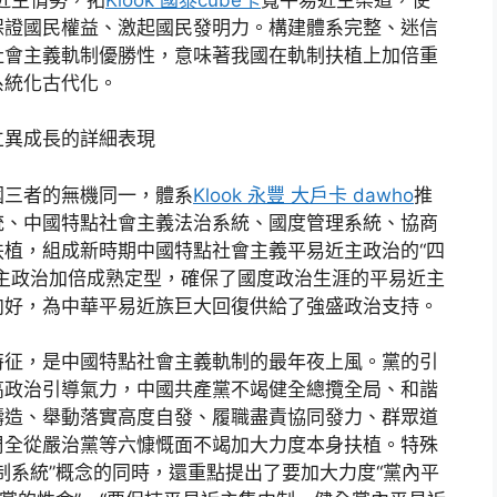
保證國民權益、激起國民發明力。構建體系完整、迷信
社會主義軌制優勝性，意味著我國在軌制扶植上加倍重
系統化古代化。
異成長的詳細表現
三者的無機同一，體系
Klook 永豐 大戶卡 dawho
推
統、中國特點社會主義法治系統、國度管理系統、協商
植，組成新時期中國特點社會主義平易近主政治的“四
主政治加倍成熟定型，確保了國度政治生涯的平易近主
向好，為中華平易近族巨大回復供給了強盛政治支持。
征，是中國特點社會主義軌制的最年夜上風。黨的引
高政治引導氣力，中國共產黨不竭健全總攬全局、和諧
鑄造、舉動落實高度自發、履職盡責協同發力、群眾道
周全從嚴治黨等六慷慨面不竭加大力度本身扶植。特殊
制系統”概念的同時，還重點提出了要加大力度“黨內平