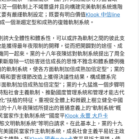
事況一個軌制上不竭豐盛并且向構建完美軌制系統進階
又要有嚴謹軌制設定；既要有明白價值
Klook 中信line
成一個漸趨定型和成熟的復雜軌制系統。
則誇大全體性和體系性，可以或許為軌制之間的彼此支
效能獲得最年夜限制的開釋，從而把開闢對的途徑、成
機同一起來。黨的十八年夜陳述對軌制系統提出了周全
果斷廢除一切妨害迷信成長的思惟不雅念和體系體例機
的軌制系統，使各方面軌制加倍成熟加倍定型”；黨的
要範疇和要害環節改造上獲得決議性結果，構成體系完
面軌制加倍成熟加倍定型”；黨的十九猛進一個步驟明
特點社會主義軌制、推動國度管理系統和管理才能古代
統化”扶植的特征，重視從全體上和微觀上樹立健全中國
的十八年夜陳述所提出的普通意義上的“軌制系統”概
民當家作主軌制系統”“國度平
Klook 永豐 大戶卡
“生態文明軌制系統”等明白請求。在此基本上，黨的十九
完美國民當家作主軌制系統，成長社會主義平易近主政
近主情勢，拓
Klook 國泰cube卡
寬平易近主渠道，使