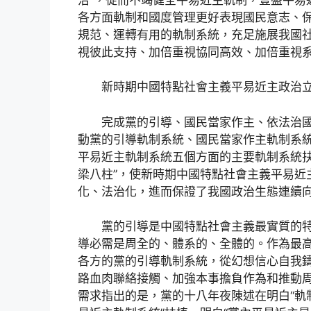
各方面軌制和國度管理更好表現國民意志、
規范、運轉有用的軌制系統，充足施展我國
視彼此支持、加倍重視協同高效、加倍重視
新時期中國特點社會主義平易近主政治立
完成黨的引導、國民當家作主、依法治國
動黨的引導軌制系統、國民當家作主軌制系
平易近主軌制系統五個方面的主要軌制系統扶
梁八柱”，使新時期中國特點社會主義平易近
化、法治化，進而保證了我國政治生態連續
黨的引導是中國特點社會主義最實質的特
導必需是周全的、體系的、全體的。作為最
各方的黨的引導軌制系統，從幻想信心自我
路血肉聯絡接觸、加強本事擔負作為和推動
需求指出的是，黨的十八年夜陳述在明白“軌