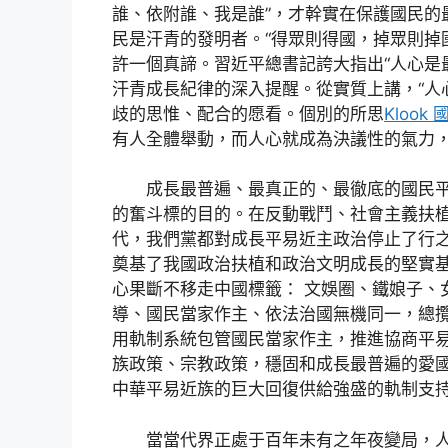
誰、依附誰、我是誰”，才幹實在保護國民的
民是汗青的發明者。“得眾則得國，掉眾則掉
許一個真諦。習近平總書記誇大指出“人心是
汗青成長紀律的深入提醒。從實質上講，“人
歧的思惟、配合的愿看。個別的所思
Klook
有人全體舉動，而人心就成為決議性的氣力，
成長最普遍、最真正的、最徹底的國民平
的奮斗標的目的。在反動戰鬥、社會主義扶
代，我們黨都對成長平易近主政治停止了行
奠基了我國政治扶植和政治文明成長的堅實
心果斷不移走中國標籤： 文娛圈、鐵娘子、
導、國民當家作主、依法治國無機同一，總
用軌制系統包管國民當家作主，推進協商平
族政策、宗教政策，穩固和成長最普遍的愛國
中華平易近族的巨大回復供給強盛的軌制支
當當代界正處于百年未有之年夜變局，人類