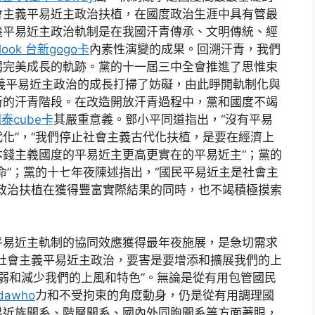
會主義平易近主政治扶植，在國度政治生涯中具有管最
義平易近主政治軌制是在我國汗青傳承、文明傳統、經
look 台新gogo卡
內素性演變的成果。回溯汗青，我們
竭完美成長的軌跡。黨的十一屆三中全會推進了思惟束
義平易近主政治的成長打掃了妨礙，由此睜開軌制化與
新的汗青階段。在改造開放汗青過程中，黨和國度不竭
 國泰cube卡
其嚴重意義。鄧小平同道指出，“沒有平易
化”，“我們停止社會主義古代化扶植，是要在經濟上
錢主義國度的平易近主更高更實在的平易近主”；黨的
命”；黨的十七年夜陳述指出，“國民平易近主是社會主
政治扶植在獲得豐富實際結果的同時，也不竭積極摸索
易近主軌制的協同效應獲得最年夜施展，是急切需求
社會主義平易近主政治，要害是要增添和擴展我們的上
弱和減少我們的上風和特色”。無論是從有用包管國民
dawho
力和不受拘束的角度動身，仍是從有用調理國
易近族關系、階層關系、國內外同胞關系等方面著眼，