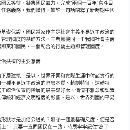
國民等待、凝集國民氣力，完成“兩個一百年”奮斗目
一任務義務。我們懂得，如許一句話闡釋了新時期中國
基礎保證，國民當家作主是社會主義平易近主政治的
、管理國度的基礎方法，三者無機同一于我國社會主義
體即黨和國民，一個配合的行動主題即管理國度。
治扶植的主要意義
下層建筑。是以，世界汗青和實際生涯中付諸實行的
何一種平易近主政治的階層本質、軌制特征、運轉特
居于統治位置的階層的最基礎好處、價值不雅念和認識
族傳統和經濟文明程度的影響。是以，世界列國的平易
形狀才是加倍公道的？遵守一個最基礎尺度，便是否
至上”。只要一直同國民在一路，時辰牢牢記住“為了