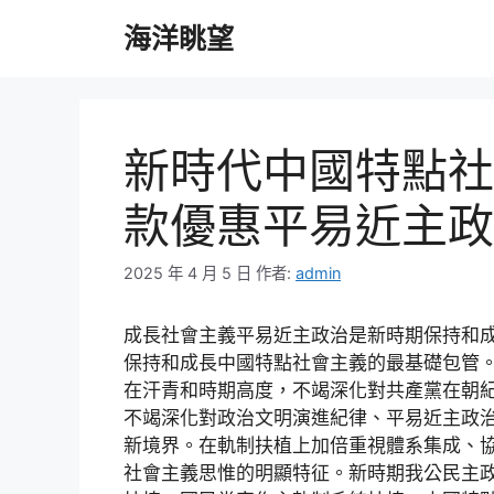
跳
海洋眺望
至
主
要
內
容
新時代中國特點社會
款優惠平易近主政
2025 年 4 月 5 日
作者:
admin
成長社會主義平易近主政治是新時期保持和
保持和成長中國特點社會主義的最基礎包管
在汗青和時期高度，不竭深化對共產黨在朝
不竭深化對政治文明演進紀律、平易近主政
新境界。在軌制扶植上加倍重視體系集成、
社會主義思惟的明顯特征。新時期我公民主