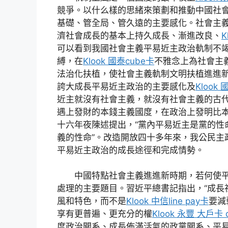
競爭。以什么樣的思緒來策劃和推動中國社
基礎、管全局、管久遠的主要感化。社會主
濟社會成長的基本上持久成長、漸進改良、
K
可以看到我國社會主義平易近主政治軌制不
縛，在
Klook 國泰cube卡
不雅念上為社會主
法治化扶植，使社會主義軌制文明扶植進進
誇大成長平易近主政治的主要感化及
Klook
近主就沒有社會主義，就沒有社會主義的古代
遇上發財的本錢主義國度，在政治上發明比本
十六年夜陳述提出，“黨內平易近主是黨的性
義的性命”。改造開放四十多年來，我公民主
平易近主政治的成長途徑和完成情勢。
中國特點社會主義進進新時期，若何使平
處理的主要題目。習近平總書記指出，“成長
風和特色，而不是
Klook 中信line pay卡
要減
享有更普遍、更充分的權
Klook 永豐 大戶卡 
度政治關系、成長佈滿活氣的政黨關系、平