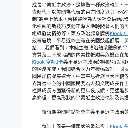
成長平易近主政治，是權衡一種政治軌制、
青時代，以美國為代表的東方國度以其“不受
制”為至上范本，傳播鼓吹為人類社會供給所
化引領的新技巧反動正深入地轉變著人們的
組織發動情勢等，東方政治體系體例
Klook 
效等窘境，平易近粹主義在美國鼓起舒展，
結……我們看到，本錢主義政治體系體例的平
實質及其不成協調的內素性牴觸與危機正在
Klook 富邦J卡
義平易近主政治的明顯特點和
的順遂完成。我國綜合國力年夜幅躍升，國民
國民加倍凝集連合，中華平易近族巨大回復
界舞臺中心的中國國民要為人類文明成長作
植與成長方面獲得新的更年夜成績、更猛進
高條理、更高形狀的平易近主政治軌制及其
新時期中國特點社會主義平易近主政治的
軌制上風是一個國度的最年夜上
Klook