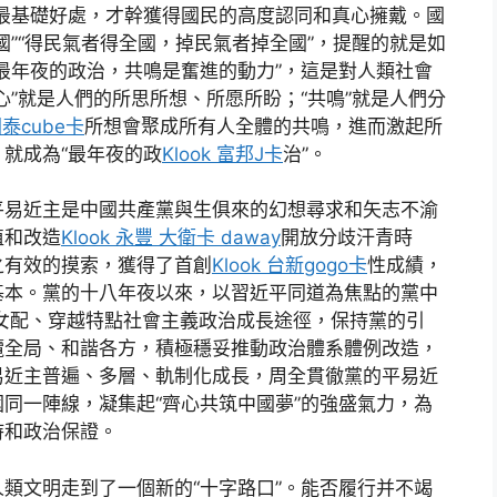
最基礎好處，才幹獲得國民的高度認同和真心擁戴。國
國”“得民氣者得全國，掉民氣者掉全國”，提醒的就是如
最年夜的政治，共鳴是奮進的動力”，這是對人類社會
心”就是人們的所思所想、所愿所盼；“共鳴”就是人們分
 國泰cube卡
所想會聚成所有人全體的共鳴，進而激起所
就成為“最年夜的政
Klook 富邦J卡
治”。
易近主是中國共產黨與生俱來的幻想尋求和矢志不渝
植和改造
Klook 永豐 大衛卡 daway
開放分歧汗青時
之有效的摸索，獲得了首創
Klook 台新gogo卡
性成績，
基本。黨的十八年夜以來，以習近平同道為焦點的黨中
女配、穿越特點社會主義政治成長途徑，保持黨的引
攬全局、和諧各方，積極穩妥推動政治體系體例改造，
易近主普遍、多層、軌制化成長，周全貫徹黨的平易近
同一陣線，凝集起“齊心共筑中國夢”的強盛氣力，為
持和政治保證。
文明走到了一個新的“十字路口”。能否履行并不竭