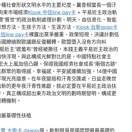
一種社會形狀文明水平的主要尺度。曩昔相當長一個汗
拘束市場經濟
Klook 中信line pay卡
+ 平易近主政治軌
謂“普世”的政治軌制處理計劃。明天，由信息化、智能
思想方法、生孩子方法、生涯方法、
Klook 台新gogo卡
中信line pay卡
裸露出黨爭嚴重、政策短視、決議計劃低
英國繚繞脫歐議題反復輾轉，歐盟墮入沒有方向糾
易近主“遮羞布”曾經被撕往，本錢主義平易近主政治的
加快浮現。與此構成光鮮對比的是，中國特點社會主
宏大上風加倍凸顯，保證我國經濟社會成長“兩個古跡”
群眾的取得感、幸福感、平安感連續加強，14億中國
浮現光亮遠景。在年夜變局和汗青交匯處，日益走晚世
出新的更年夜汗青性進獻，就必定要在平易近主政治扶
步，真正構成超出東方政治文明的劃時期發明，構成更
運轉機制。
最基礎性扶植
 永豐 大衛卡 daway
風，軌制競爭是國度間最最基礎的