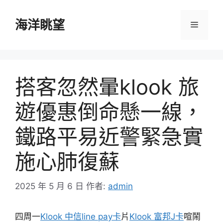
跳
至
海洋眺望
選
主
要
單
內
容
搭客忽然暈klook 旅
遊優惠倒命懸一線，
鐵路平易近警緊急實
施心肺復蘇
2025 年 5 月 6 日
作者:
admin
四周一
Klook 中信line pay卡
片
Klook 富邦J卡
喧鬧