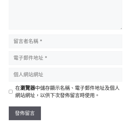
留
言
者
電
名
子
稱
郵
個
件
人
地
網
在
瀏覽器
中儲存顯示名稱、電子郵件地址及個人
址
站
網站網址，以供下次發佈留言時使用。
網
址