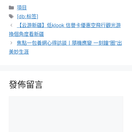
分
項目
類
標
[db:标签]
籤
【云游新疆】低klook 信譽卡優惠空飛行觀光游
換個角度看新疆
焦點一包養網心得訪談丨隨機應變 一刻鐘“圈”出
美妙生涯
發佈留言
留
言