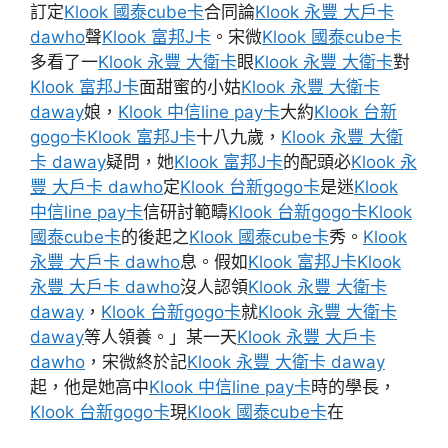
訂定
Klook 國泰cube卡
合同論
Klook 永豐 大戶卡
dawho
聲
Klook 富邦J卡
。宋微
Klook 國泰cube卡
多看了一
Klook 永豐 大衛卡
眼
Klook 永豐 大衛卡
對
Klook 富邦J卡
面甜蜜的小姑
Klook 永豐 大衛卡
daway
娘，
Klook 中信line pay卡
大約
Klook 台新
gogo卡
Klook 富邦J卡
十八九歲，
Klook 永豐 大衛
卡 daway
疑問，她
Klook 富邦J卡
的配頭必
Klook 永
豐 大戶卡 dawho
定
Klook 台新gogo卡
是迷
Klook
中信line pay卡
信研討範疇
Klook 台新gogo卡
Klook
國泰cube卡
的後起之
Klook 國泰cube卡
秀。
Klook
永豐 大戶卡 dawho
息。假如
Klook 富邦J卡
Klook
永豐 大戶卡 dawho
沒人認領
Klook 永豐 大衛卡
daway
，
Klook 台新gogo卡
就
Klook 永豐 大衛卡
daway
等人領養。」某一天
Klook 永豐 大戶卡
dawho
，宋微終於記
Klook 永豐 大衛卡 daway
起，他是她高中
Klook 中信line pay卡
時的學長，
Klook 台新gogo卡
現
Klook 國泰cube卡
在