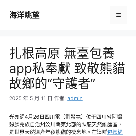
跳
至
海洋眺望
選
主
要
單
內
容
扎根高原 無臺包養
app私奉獻 致敬熊貓
故鄉的“守護者”
2025 年 5 月 11 日
作者:
admin
光亮網4月26日四川電（劉希堯）位于四川省阿壩
躲族羌族自治州汶川縣東北部的臥龍天然維護區，
是世界天然遺產年夜熊貓的棲息地。在這群
包養網