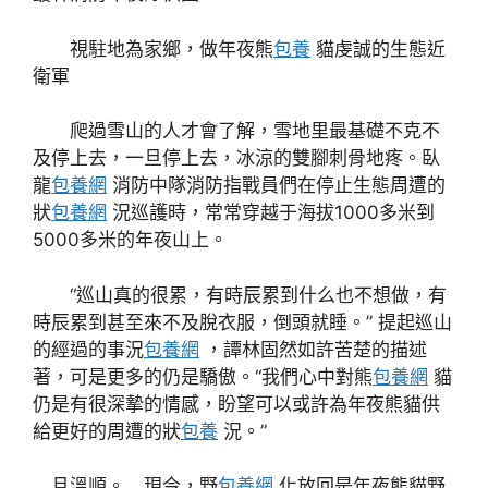
視駐地為家鄉，做年夜熊
包養
貓虔誠的生態近
衛軍
爬過雪山的人才會了解，雪地里最基礎不克不
及停上去，一旦停上去，冰涼的雙腳刺骨地疼。臥
龍
包養網
消防中隊消防指戰員們在停止生態周遭的
狀
包養網
況巡護時，常常穿越于海拔1000多米到
5000多米的年夜山上。
“巡山真的很累，有時辰累到什么也不想做，有
時辰累到甚至來不及脫衣服，倒頭就睡。” 提起巡山
的經過的事況
包養網
，譚林固然如許苦楚的描述
著，可是更多的仍是驕傲。“我們心中對熊
包養網
貓
仍是有很深摯的情感，盼望可以或許為年夜熊貓供
給更好的周遭的狀
包養
況。”
且溫順。 現今，野
包養網
化放回是年夜熊貓野