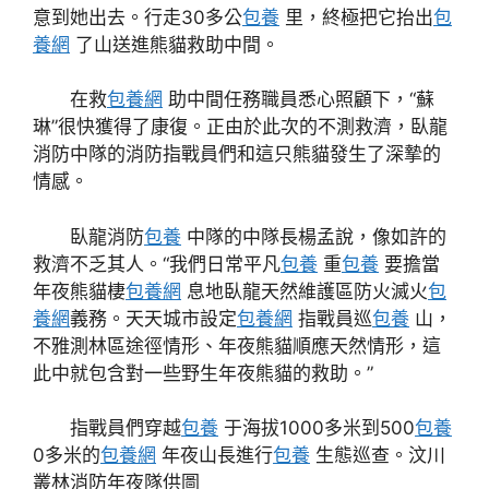
意到她出去。行走30多公
包養
里，終極把它抬出
包
養網
了山送進熊貓救助中間。
在救
包養網
助中間任務職員悉心照顧下，“蘇
琳”很快獲得了康復。正由於此次的不測救濟，臥龍
消防中隊的消防指戰員們和這只熊貓發生了深摯的
情感。
臥龍消防
包養
中隊的中隊長楊孟說，像如許的
救濟不乏其人。“我們日常平凡
包養
重
包養
要擔當
年夜熊貓棲
包養網
息地臥龍天然維護區防火滅火
包
養網
義務。天天城市設定
包養網
指戰員巡
包養
山，
不雅測林區途徑情形、年夜熊貓順應天然情形，這
此中就包含對一些野生年夜熊貓的救助。”
指戰員們穿越
包養
于海拔1000多米到500
包養
0多米的
包養網
年夜山長進行
包養
生態巡查。汶川
叢林消防年夜隊供圖