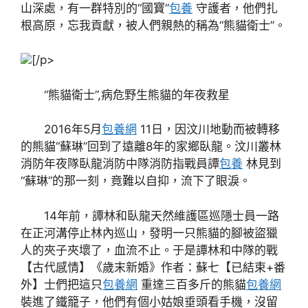
山深處，有一群特別的“國寶”
包養
守護者，他們扎
根高原，忘我貢獻，被人們親熱的稱為“熊貓衛士”。
[/p>
“熊貓衛士”,病危野生熊貓的年夜救星
2016年5月
包養網
11日，因汶川地動而被轉移
的熊貓“蘇琳”回到了遠離8年的家鄉臥龍。汶川叢林
消防年夜隊臥龍消防中隊消防指戰員譚
包養
林見到
“蘇琳”的那一刻，竟難以自抑，流下了眼淚。
14年前，譚林和臥龍天然維護區巡隱士員一路
在正河溝停止林內巡山，發明一只熊貓的腳被盜獵
人的夾子夾壞了，血流不止。于是譚林和中隊的戰
【古代感情】《歲末新婚》作者：蘇七【已結束+番
外】士們把這只
包養網
重達三百多斤的熊貓
包養網
裝進了鐵籠子，他們有個小姑娘垂頭看手機，沒留