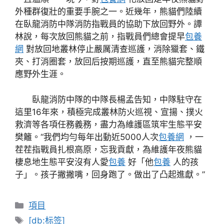
外種群復壯的重要手腕之一。近幾年，熊貓們陸續
在臥龍消防中隊消防指戰員的協助下放回野外。譚
林說，每次放回熊貓之前，指戰員們總會提早
包養
網
對放回地叢林停止嚴厲清查巡護，消除獵套、鐵
夾、打消圈套，放回后按期巡護，直至熊貓完整順
應野外生涯。
臥龍消防中隊的中隊長楊孟告知，中隊駐守在
這里16年來，積極完成叢林防火巡視、宣揚、撲火
救濟等各項任務義務，盡力為維護區筑牢生態平安
樊籬。“我們均勻每年出動近5000人次
包養網
，一
茬茬指戰員扎根高原，忘我貢獻，為維護年夜熊貓
棲息地生態平安沒有人愛
包養
好「他
包養
人的孩
子」。孩子撇撇嘴，回身跑了。做出了凸起進獻。”
分
項目
類
標
[db:标签]