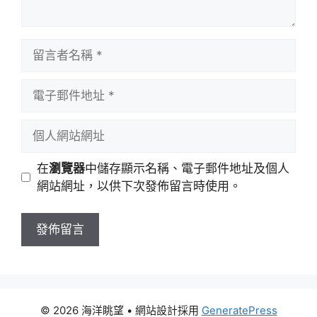
留
言
者
電
名
子
稱
郵
個
件
人
地
網
在
瀏覽器
中儲存顯示名稱、電子郵件地址及個人
址
站
網站網址，以供下次發佈留言時使用。
網
址
© 2026 海洋眺望
• 網站設計採用
GeneratePress