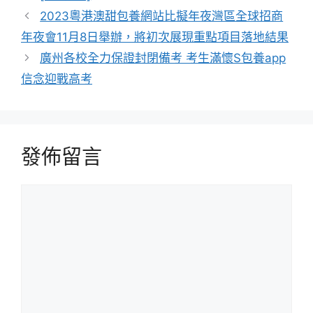
籤
2023粵港澳甜包養網站比擬年夜灣區全球招商
年夜會11月8日舉辦，將初次展現重點項目落地結果
廣州各校全力保證封閉備考 考生滿懷S包養app
信念迎戰高考
發佈留言
留
言