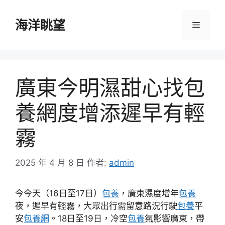
跳
至
海洋眺望
選
主
要
單
內
容
廣東今明濕甜心找包
養網度增添遲早有輕
霧
2025 年 4 月 8 日
作者:
admin
今今天（16日至17日）
包養
，廣東濕度增年
包養
夜，遲早有輕霧，大眾出行需留意路況行駛
包養
平
安
包養網
。18日至19日，冷空
包養
氣影響廣東，帶