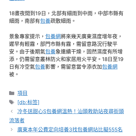
18晝夜間到19日，北部有細雨到中雨，中部市縣有
細雨，南部有
包養
疏散細雨。
景象專家提示，
包養網
將來幾天廣東濕度增年夜，
遲早有輕霧，部門市縣有霧，需留意路況行駛平
安。由于後期氣
包養
象連續干燥，固然濕度有所增
添，仍需留意叢林防火和家居用火平安。18日至19
日有冷空氣
包養
影響，需留意當令添衣加
包養網
被。
分
項目
類
標
[db:标签]
籤
冷冬送甜心S包養網溫熱！汕頭救助站夜尋街頭
流落者
廣東本年公費定向培養3找包養網站比擬555名