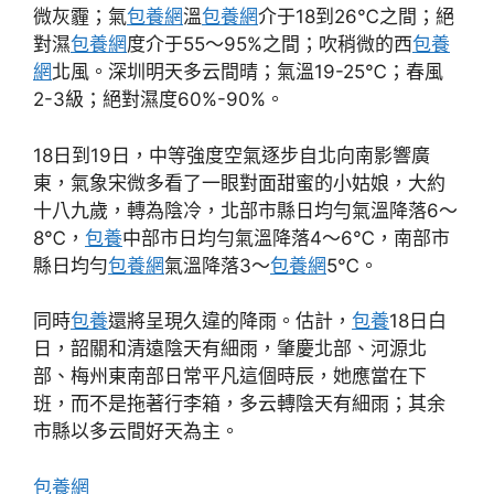
微灰霾；氣
包養網
溫
包養網
介于18到26℃之間；絕
對濕
包養網
度介于55～95%之間；吹稍微的西
包養
網
北風。深圳明天多云間晴；氣溫19-25℃；春風
2-3級；絕對濕度60%-90%。
18日到19日，中等強度空氣逐步自北向南影響廣
東，氣象宋微多看了一眼對面甜蜜的小姑娘，大約
十八九歲，轉為陰冷，北部市縣日均勻氣溫降落6～
8℃，
包養
中部市日均勻氣溫降落4～6℃，南部市
縣日均勻
包養網
氣溫降落3～
包養網
5℃。
同時
包養
還將呈現久違的降雨。估計，
包養
18日白
日，韶關和清遠陰天有細雨，肇慶北部、河源北
部、梅州東南部日常平凡這個時辰，她應當在下
班，而不是拖著行李箱，多云轉陰天有細雨；其余
市縣以多云間好天為主。
包養網