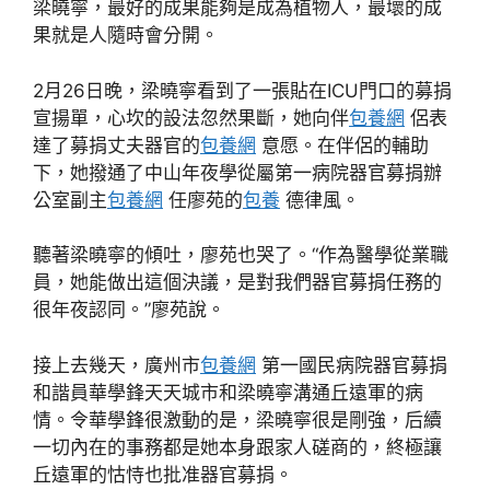
梁曉寧，最好的成果能夠是成為植物人，最壞的成
果就是人隨時會分開。
2月26日晚，梁曉寧看到了一張貼在ICU門口的募捐
宣揚單，心坎的設法忽然果斷，她向伴
包養網
侶表
達了募捐丈夫器官的
包養網
意愿。在伴侶的輔助
下，她撥通了中山年夜學從屬第一病院器官募捐辦
公室副主
包養網
任廖苑的
包養
德律風。
聽著梁曉寧的傾吐，廖苑也哭了。“作為醫學從業職
員，她能做出這個決議，是對我們器官募捐任務的
很年夜認同。”廖苑說。
接上去幾天，廣州市
包養網
第一國民病院器官募捐
和諧員華學鋒天天城市和梁曉寧溝通丘遠軍的病
情。令華學鋒很激動的是，梁曉寧很是剛強，后續
一切內在的事務都是她本身跟家人磋商的，終極讓
丘遠軍的怙恃也批准器官募捐。