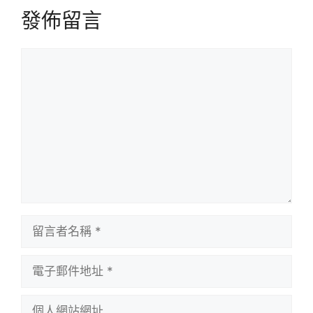
發佈留言
留
言
留
言
者
電
名
子
稱
郵
個