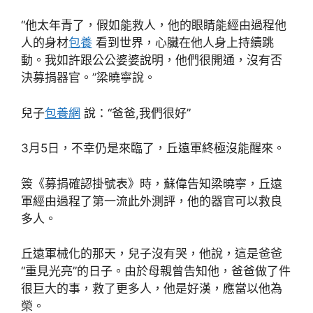
“他太年青了，假如能救人，他的眼睛能經由過程他
人的身材
包養
看到世界，心臟在他人身上持續跳
動。我如許跟公公婆婆說明，他們很開通，沒有否
決募捐器官。”梁曉寧說。
兒子
包養網
說：“爸爸,我們很好”
3月5日，不幸仍是來臨了，丘遠軍終極沒能醒來。
簽《募捐確認掛號表》時，蘇偉告知梁曉寧，丘遠
軍經由過程了第一流此外測評，他的器官可以救良
多人。
丘遠軍械化的那天，兒子沒有哭，他說，這是爸爸
“重見光亮”的日子。由於母親曾告知他，爸爸做了件
很巨大的事，救了更多人，他是好漢，應當以他為
榮。