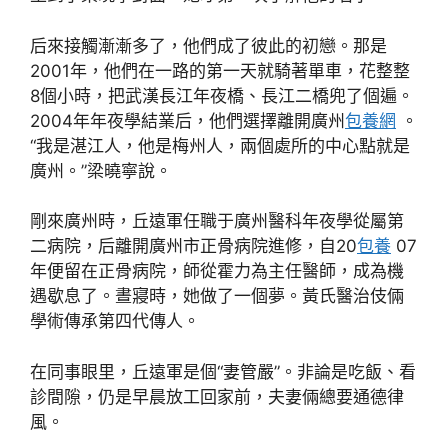
后來接觸漸漸多了，他們成了彼此的初戀。那是
2001年，他們在一路的第一天就騎著單車，花整整
8個小時，把武漢長江年夜橋、長江二橋兜了個遍。
2004年年夜學結業后，他們選擇離開廣州
包養網
。
“我是湛江人，他是梅州人，兩個處所的中心點就是
廣州。”梁曉寧說。
剛來廣州時，丘遠軍任職于廣州醫科年夜學從屬第
二病院，后離開廣州市正骨病院進修，自20
包養
07
年便留在正骨病院，師從霍力為主任醫師，成為機
遇歇息了。晝寢時，她做了一個夢。黃氏醫治伎倆
學術傳承第四代傳人。
在同事眼里，丘遠軍是個“妻管嚴”。非論是吃飯、看
診間隙，仍是早晨放工回家前，夫妻倆總要通德律
風。