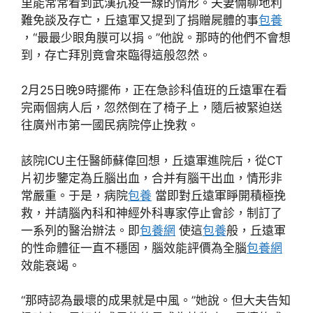
里能常常看到武漢抗疫一線的情形。夫妻倆聊地利
難免談及存亡，丘遠軍又提到了捐贈屍體的事
包養
，“最最少眼角膜可以捐。”他說。那時的他們不會想
到，存亡拜別竟會來臨得這般忽然。
2月25日晚9時擺佈，正在急診科值班的丘遠軍在看
完兩個病人后，忽然倒在了椅子上，隨后被緊迫送
往廣州市第一國民病院停止挽救。
該院ICU主任醫師蘇偉回想，丘遠軍進院后，從CT
片初步鑒定為丘腦出血，合并有腦干出血，情形非
常嚴重。于是，病院
包養
當即對丘遠軍睜開積極挽
救，并請腦內科和神經外科專家停止會診，制訂了
一系列的醫治辦法。即
包養網
使這
包養
般，丘遠軍
的性命體征一直不穩固，腦效能評價為全腦
包養網
效能衰竭。
“那時認為最壞的成果就是中風。”她說。但大夫告知