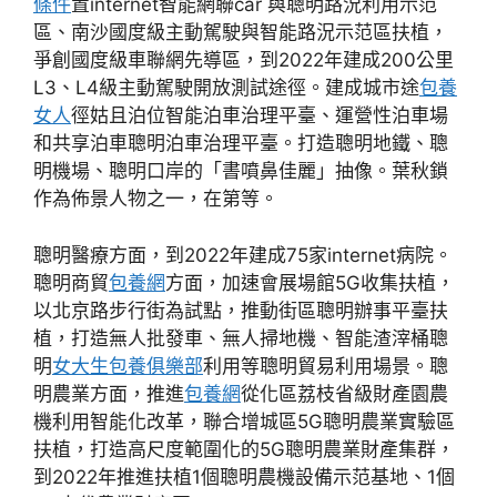
條件
置internet智能網聯car 與聰明路況利用示范
區、南沙國度級主動駕駛與智能路況示范區扶植，
爭創國度級車聯網先導區，到2022年建成200公里
L3、L4級主動駕駛開放測試途徑。建成城市途
包養
女人
徑姑且泊位智能泊車治理平臺、運營性泊車場
和共享泊車聰明泊車治理平臺。打造聰明地鐵、聰
明機場、聰明口岸的「書噴鼻佳麗」抽像。葉秋鎖
作為佈景人物之一，在第等。
聰明醫療方面，到2022年建成75家internet病院。
聰明商貿
包養網
方面，加速會展場館5G收集扶植，
以北京路步行街為試點，推動街區聰明辦事平臺扶
植，打造無人批發車、無人掃地機、智能渣滓桶聰
明
女大生包養俱樂部
利用等聰明貿易利用場景。聰
明農業方面，推進
包養網
從化區荔枝省級財產園農
機利用智能化改革，聯合增城區5G聰明農業實驗區
扶植，打造高尺度範圍化的5G聰明農業財產集群，
到2022年推進扶植1個聰明農機設備示范基地、1個