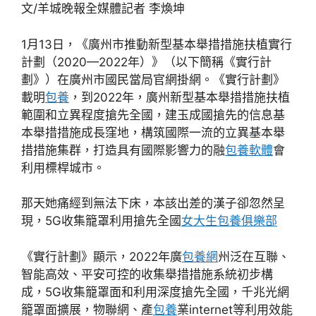
文/羊城晚報全媒體記者 李煥坤
1月13日，《廣州市推動新型基本舉措措施扶植實行
計劃（2020—2022年）》（以下簡稱《實行計
劃》）在廣州市國民當局官網掛網。《實行計劃》
載明
包養
，到2022年，廣州新型基本舉措措施扶植
範圍和立異程度搶先全國，建玉成國搶先的信息基
本舉措措施成長窪地，構筑國際一流的立異基本舉
措措施集群，打造具有國際影響力的融
包養軟體
會
利用標桿城市。
那天她痛經到無法下床，本該出差的漢子卻忽然呈
現，5G收集籠罩利用搶先全國
女大生包養俱樂部
《實行計劃》顯示，2022年廣
包養網
州泛在互聯、
智能高效、平安可控的收集舉措措施系統初步構
成，5G收集籠罩面和利用深度搶先全國，千兆光網
籠罩面擴展，物聯網、產
包養
業internet等利用效能