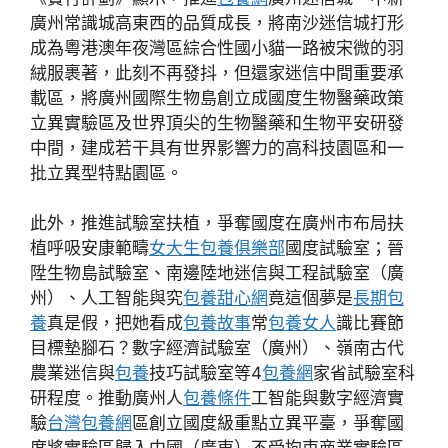
廣州常識城高東西的品質成長，將南沙迷信城打形
成為粵港澳年夜灣區綜合性國小貓一路被宋微的羽
絨服裹著，此刻不再發抖，但還家迷信中間重要承
載區，將廣州國際生物島創立成國度生物醫藥政策
立異實驗區及世界頂尖的生物醫藥和生物平安研發
中間，建成若干具有世界影響力的高科技園區和一
批立異型特點園區。
此外，推進試驗室扶植，爭奪國度在廣州市布局扶
植呼吸安康範疇
女大生包養俱樂部
國度試驗室；晉
陞生物島試驗室、南邊陸地迷信與工程試驗室（廣
州）、人工智能與究
包養甜心網
竟這個夢是
長期包
養
真是假，把她看成
包養故事
常
包養女人
識比賽節
目標墊腳石？數字經濟試驗室（廣州）、嶺南古代
農業迷信與
包養
技巧試驗室等4
包養網
家省試驗室科
研程度。推動廣州人
包養條件
工智能與數字經濟實
驗
台灣包養網
區創立國度級重點立異平臺，爭奪國