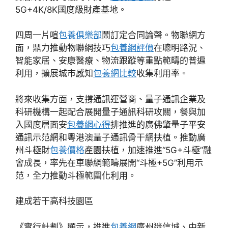
5G+4K/8K國度級財產基地。
四周一片喧
包養俱樂部
鬧訂定合同論聲。物聯網方
面，鼎力推動物聯網技巧
包養網評價
在聰明路況、
智能家居、安康醫療、物流跟蹤等重點範疇的普遍
利用，擴展城市感知
包養網比較
收集利用率。
將來收集方面，支撐通訊運營商、量子通訊企業及
科研機構一起配合展開量子通訊科研攻關，餐與加
入國度層面安
包養網心得
排推進的廣佛肇量子平安
通訊示范網和粵港澳量子通訊骨干網扶植。推動廣
州斗極財
包養價格
產園扶植，加速推進“5G+斗極”融
會成長，率先在車聯網範疇展開“斗極+5G”利用示
范，全力推動斗極範圍化利用。
建成若干高科技園區
《實行計劃》顯示，推進
包養網
廣州迷信城、中新