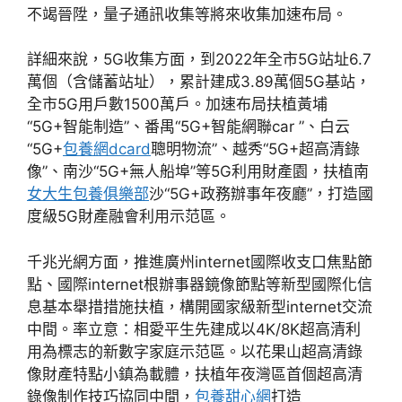
不竭晉陞，量子通訊收集等將來收集加速布局。
詳細來說，5G收集方面，到2022年全市5G站址6.7
萬個（含儲蓄站址），累計建成3.89萬個5G基站，
全市5G用戶數1500萬戶。加速布局扶植黃埔
“5G+智能制造”、番禺“5G+智能網聯car ”、白云
“5G+
包養網dcard
聰明物流”、越秀“5G+超高清錄
像”、南沙“5G+無人船埠”等5G利用財產園，扶植南
女大生包養俱樂部
沙“5G+政務辦事年夜廳”，打造國
度級5G財產融會利用示范區。
千兆光網方面，推進廣州internet國際收支口焦點節
點、國際internet根辦事器鏡像節點等新型國際化信
息基本舉措措施扶植，構開國家級新型internet交流
中間。率立意：相愛平生先建成以4K/8K超高清利
用為標志的新數字家庭示范區。以花果山超高清錄
像財產特點小鎮為載體，扶植年夜灣區首個超高清
錄像制作技巧協同中間，
包養甜心網
打造