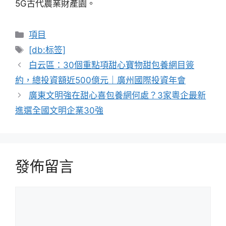
5G古代農業財產園。
分
項目
類
標
[db:标签]
籤
白云區：30個重點項甜心寶物甜包養網目簽
約，總投資額近500億元｜廣州國際投資年會
廣東文明強在甜心喜包養網何處？3家粵企最新
進選全國文明企業30強
發佈留言
留
言