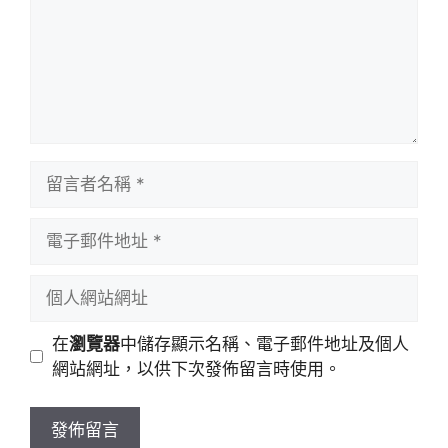
留
言
者
電
名
子
稱
郵
個
件
人
地
網
在
瀏覽器
中儲存顯示名稱、電子郵件地址及個人
址
站
網站網址，以供下次發佈留言時使用。
網
址