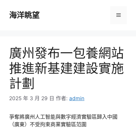
跳
至
海洋眺望
選
主
要
單
內
容
廣州發布一包養網站
推進新基建建設實施
計劃
2025 年 3 月 29 日
作者:
admin
爭奪將廣州人工智能與數字經濟實驗區歸入中國
（廣東）不受拘束商業實驗區范圍