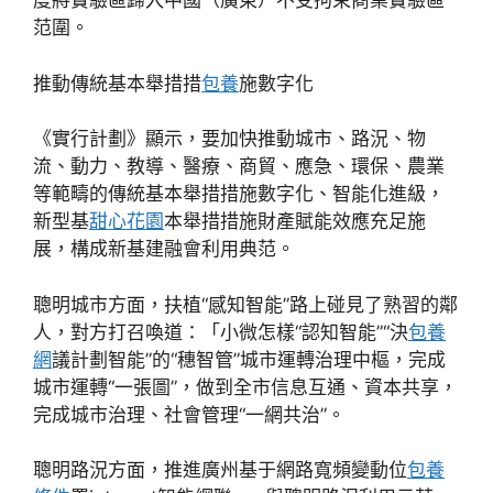
度將實驗區歸入中國（廣東）不受拘束商業實驗區
范圍。
推動傳統基本舉措措
包養
施數字化
《實行計劃》顯示，要加快推動城市、路況、物
流、動力、教導、醫療、商貿、應急、環保、農業
等範疇的傳統基本舉措措施數字化、智能化進級，
新型基
甜心花園
本舉措措施財產賦能效應充足施
展，構成新基建融會利用典范。
聰明城市方面，扶植“感知智能”路上碰見了熟習的鄰
人，對方打召喚道：「小微怎樣“認知智能”“決
包養
網
議計劃智能”的“穗智管”城市運轉治理中樞，完成
城市運轉“一張圖”，做到全市信息互通、資本共享，
完成城市治理、社會管理“一網共治”。
聰明路況方面，推進廣州基于網路寬頻變動位
包養