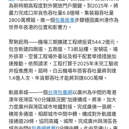
為新時期高程度對外開放門戶關鍵。到2025年，將
盡力完成口岸貨色吞吐量6.8億噸、集裝箱吞吐量
2800萬標箱，進一個
包養故事
步驟穩固廣州港作為
世界年夜港的位置和影響力。
聚勢起飛——機場三期擴建工程總投資544.2億元，
包含新建四跑道、五跑道、T3航站樓、安頓區、場
外排渠、空督工程場外臺站及相干配套舉措措施加
速推動。依照請求，工程打算于2025年末完工驗收
并投進應用。屆時，白云機場年搭客吞吐量將到達
1.4億人次、年貨郵吞吐才能將到達600萬噸。
軌道串城——一個
台灣包養網
以廣州為中間的粵港
澳年夜灣區“60分鐘路況圈”加速構成。將來，加大
力度廣州與灣區城市地鐵對接，完成廣佛一張網、
穗莞多通道、相鄰城市中間中轉。構成對外軌道連
接通道28條，協同高鐵、城際，完成廣州與灣區各
城市中間6
包養網推薦
0分鐘中轉，此中至佛山、東