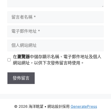
留
言
者
電
名
子
稱
郵
個
件
人
地
網
在
瀏覽器
中儲存顯示名稱、電子郵件地址及個人
址
站
網站網址，以供下次發佈留言時使用。
網
址
© 2026 海洋眺望
• 網站設計採用
GeneratePress