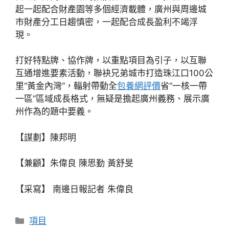
起一起配合財產園等多個經濟載體，廣州與周邊城
市財產分工日趨慎密，一起配合成長盈利不竭浮
現。
打好特點牌、協作牌，以重點項目為引子，以互聯
互通增進要素活動，聯袂兄弟城市打造珠江口100公
里“黃金內灣”，輻射帶動全
包養網評價
省“一核一帶
一區”區域成長格式，無疑是擔起廣州義務、展示廣
州作為的題中要義。
【謀劃】陳邦明
【兼顧】朱偉良 陳思勤 黃舒旻
【采寫】 南邊日報記者 朱偉良
分
項目