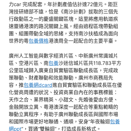
力car 完成配套，年計劃產值估計達72億元。距巨
灣技研總部不遠，恰是《南沙計劃》拔取的三個先
行啟動區之一的慶盛關鍵區塊，這里將應用軌道疾
速靈通港澳的路況關鍵上風，經由過程區塊帶動組
團、組團帶動全域的思緒，支持南沙扶植成為面向
世界的粵
包養價格
港澳周全一起配合的主要平臺。
廣州人工智能與數字經濟片區、中新廣州常識城片
區、空港片區、南
包養
沙迷信城片區共118.783平方
公里區域歸入廣東自貿實驗區聯動成長區，完成政
策聯動、財產聯動和效能聯動。廣州市商務局先
容，推
包養網dcard
進自貿實驗區和聯動成長區在優
化營商周遭的狀況、投資商業自內在的事務標籤：
天作之合、業界精英、小甜文、先婚後愛由方便、
金融開放立異、粵港澳深度一起配合等重點範疇的
聯動立異程序，有助于廣州聯動成長區與國際市場
和國際市場更好地聯通、通順，安身“年夜輪迴
包養
網ppt
”，買通“雙輪迴”，打造成長新格式。