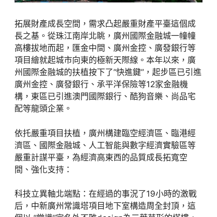
拓展財產成長空間，需求凸起嚴重財產平臺這個成
長之基。從珠江南岸北眺，廣州國際金融城一幢幢
高樓拔地而起，匯金中間、廣州金控、廣發銀行等
項目繪就起城市向東的極新天際線。本年以來，廣
州國際金融城的扶植按下了“快進鍵”，起步區已引進
廣州金控、廣發銀行、承平洋保險等12家金融機
構，東區已引進澳門國際銀行、酷狗音樂、尚品宅
配等龍頭企業。
依托嚴重項目扶植，廣州構建臨空經濟區、臨港經
濟區、國際金融城、人工智能與數字經濟實驗區等
嚴重計謀平臺，為經濟高東西的品質成長拓寬空
間、強化支持：
科技立異軸北端點：在經過的事況了19小時的激戰
后，中新廣州常識塔項目地下室構造周全封頂，這