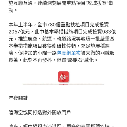
施互聯互通，連續深刻展開重點項目“攻城拔寨”舉
動。
本年上半年，全市780個重點扶植項目完成投資
2057億元，此中基本舉措措施項目完成投資983億
元，推進航空、航運、軌道路況等範疇一批嚴重基
本舉措措施項目獲得衝破性停頓，充足施展穩經
濟、促增加的小貓一路
包養網單次
被宋微的羽絨服
裹著，此刻不再發抖，但還“壓艙石”感化。
年夜關鍵
陸海空協同打造對外開放門戶
將來，經由過程南沙港區，更多的泰國榴蓮疾速上