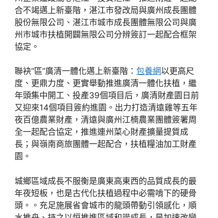
合不竭邁上新臺階，湛江市發改局與廣州成長團體
股份無限公司、湛江市城市成長團體無限公司與廣
州市城市扶植開闢無限公司分辨簽訂一起配合框架
協定。
聯袂“區”廣清一體化邁上新臺階：
包養網
以更高尺
度、更鼎力度、更實舉動推進廣清一體化扶植，繼
年頭集中開工、投產39個項目后，廣清財產園日前
又迎來14個項目簽約進園。出力打造清遠雞等五年
夜百億農業財產，清遠與廣州江楠農業團體簽署周
全一起配合協定，推進連州菜心財產擴量提質成
長；與嶺南商旅團體一起配合，扶植糧油加工財產
園。
城鄉區域成長不服衡是廣東高東西的品質成長的最
年夜短板，也是古代化扶植過程中必需啃下的硬骨
頭。。充足施展省會城市的龍頭帶動引領感化，順
水推舟、持之以恒推進區域和諧成長，是加速改變