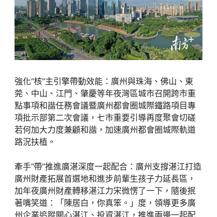
強化“核”主引擎帶動效能：廣州與珠海、佛山、東
莞、中山、江門、肇慶等年夜灣區城市召開跨市重
點事項和諧任務會議暨廣州都會圈城際鐵路項目專
項批示部第二次會議，七市重要引導再度聚會切磋
若何加大力度兼顧和諧，加速廣州都會圈城際軌道
路況扶植。
牽手“帶”推進廣湛深度一起配合：廣州支撐湛江打造
廣州財產拓展首選地和進步前輩生孩子力延長區，
加年夜廣州財產轉移湛江力宋微愣了一下，隨後抿
著嘴笑道：「陳居白，你真笨。」度，領導更多廣
州企業追蹤關心湛江、投資湛江，推進兩邊一起配