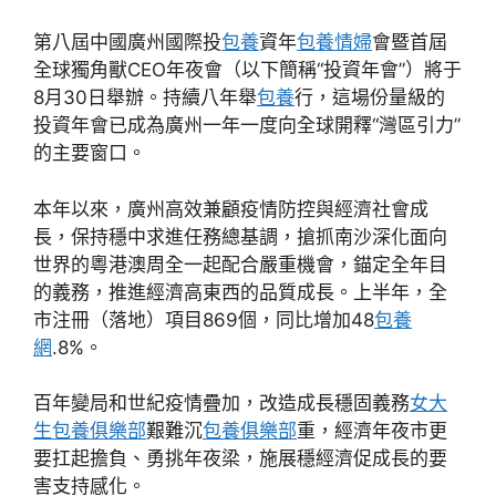
第八屆中國廣州國際投
包養
資年
包養情婦
會暨首屆
全球獨角獸CEO年夜會（以下簡稱“投資年會”）將于
8月30日舉辦。持續八年舉
包養
行，這場份量級的
投資年會已成為廣州一年一度向全球開釋“灣區引力”
的主要窗口。
本年以來，廣州高效兼顧疫情防控與經濟社會成
長，保持穩中求進任務總基調，搶抓南沙深化面向
世界的粵港澳周全一起配合嚴重機會，錨定全年目
的義務，推進經濟高東西的品質成長。上半年，全
市注冊（落地）項目869個，同比增加48
包養
網
.8%。
百年變局和世紀疫情疊加，改造成長穩固義務
女大
生包養俱樂部
艱難沉
包養俱樂部
重，經濟年夜市更
要扛起擔負、勇挑年夜梁，施展穩經濟促成長的要
害支持感化。