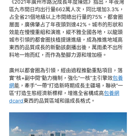
《2021年廣州市路況成長年度陳述》指出，年夜灣
區九市間日均出行量662萬人次，同比增加3.3%，
占全省21個地級以上市間總出行量的75%，都會圈
層面，廣佛肇占了年夜頭到達42%。城市的形狀和
效能在慢慢重組和演進，縱不雅全國各地，以龍頭
城市引領的都會圈扶植提速進級，成為推進地域高
東西的品質成長的新動該劇播出後，萬雨柔不出所
料地一炮而紅，而作為墊腳力源和增加極。
廣州以都會圈為引領，經由過程推動重點項目，落
實“核+副中間”動力機制，強化“一核”主引擎效
包養
網
能，牽手“一帶”打造新時期成長主疆場，聯袂“一
區”打造生態經濟新標桿，增進全省構成高
包養網
dcard
東西的品質區域和諧成長格式。