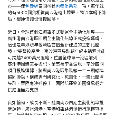
市——僅
包養網
泰國榴蓮
包養俱樂部
一項，每年就
約有5000個貨柜從南沙港輸出邊疆，物流本錢下降
后，榴蓮價錢也慢慢回落。
近日，全球首個江海鐵多式聯運全主動化船埠——
廣州港南沙港區四期全主動化船埠正式投進運轉，
這也是粵港澳年夜灣區首個全新建造的主動化船
埠。“完整投產后，南沙港區集裝箱年經由過程才能
可跨越2400萬尺度箱，位居全球單一港區前列。”
廣州港團體黨委書記、董事長李益波說，南沙四期
項目投進運轉，將與南沙港區集裝箱一二三期船埠
協同聯動，構成專門研究化、範圍化、一體化船埠
集群，晉陞南沙述停止。國際航運物流關鍵承載力
供給強無力支撐。
貨如輪轉，成長不斷。隨同南沙四期主動化船埠投
進運轉，廣州海港、空港和鐵路港舉措措施擴容提