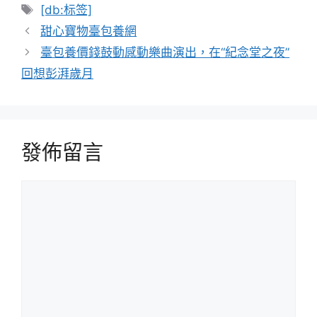
類
標
[db:标签]
籤
甜心寶物臺包養網
臺包養價錢鼓動感動樂曲演出，在“紀念堂之夜”
回想彭湃歲月
發佈留言
留
言