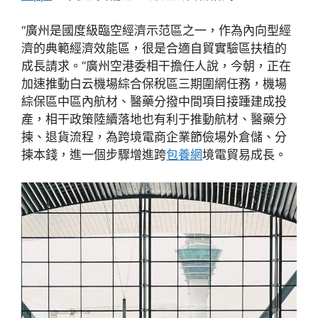
“廣州是國度級臨空經濟示范區之一，作為內向型經
濟的典範經濟效能區，很是合適自貿實驗區扶植的
成長請求。”廣州空港委相干擔任人說，今朝，正在
加速推動白云機場綜合保稅區三期圍網任務，機場
綜保區中區內航材、醫藥分撥中間項目接踵建成投
產，相干政策陸續落地也有利于推動航材、醫藥分
揀、退貨流程，為跨境電商企業節儉場外倉儲、分
揀本錢，進一個步驟增進跨
包養網
境電貿易成長。