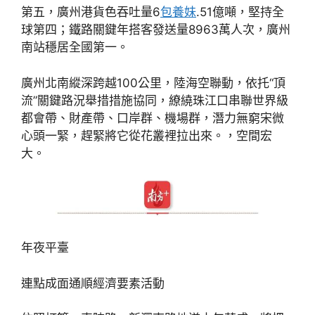
第五，廣州港貨色吞吐量6
包養妹
.51億噸，堅持全
球第四；鐵路關鍵年搭客發送量8963萬人次，廣州
南站穩居全國第一。
廣州北南縱深跨越100公里，陸海空聯動，依托“頂
流”關鍵路況舉措措施協同，繚繞珠江口串聯世界級
都會帶、財產帶、口岸群、機場群，潛力無窮宋微
心頭一緊，趕緊將它從花叢裡拉出來。，空間宏
大。
年夜平臺
連點成面通順經濟要素活動