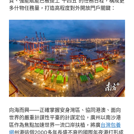
質、強能賦能已被提上“十四五”的任務日程，構成更
多什物任務量，打造高程度對外開放門戶關鍵：
向海而興——正確掌握安身灣區、協同港澳、面向
世界的嚴重計謀性平臺的計謀定位，廣州以南沙港
區作為焦點加速世界一流口岸扶植，將廣
台灣包養
網
州港這個2000多年長盛不衰的國際年夜港打形成