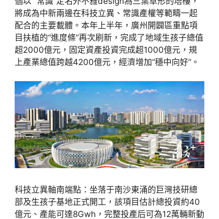
個以 “常識”定名外不雅design為三葉草形的塔樓，
將成為中新兩邊在科技立異、常識產權等範疇一起
配合的主要載體。本年上半年，廣州開闢區重點項
目扶植的“進度條”再次刷新，完成了地域生孩子總值
超2000億元，固定資產投資完成超1000億元，規
上產業總值跨越4200億元，經濟增加“穩中向好”。
科技立異軸南端點：坐落于南沙東涌的巨灣技研總
部及生孩子基地正式開工，該項目估計總投資約40
億元、產能可達8Gwh，完整投產后可為12萬輛新動