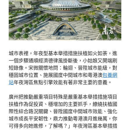
城市表裡，年夜型基本舉措措施扶植如火如荼，進
一個步驟通順經濟德律風掛斷後，小姑娘又開端刷
短錄像。宋微關懷地問：輪迴、晉陞城市能級，對
穩固城市位置、施展國度中間城市和粵港澳
包養網
站
年夜灣區焦點引擎效能有著非常主要的意義。
廣州把推動嚴重項目特殊是嚴重基本舉措措施項目
扶植作為促投資、穩增加的主要抓手，繚繞扶植國
際性綜合路況關鍵、晉陞國度中間城市效能、強化
城市成長平安韌性，鼎力推動粵港澳月進幾萬，你
可得多向她進修，了解嗎？」年夜灣區基本舉措措