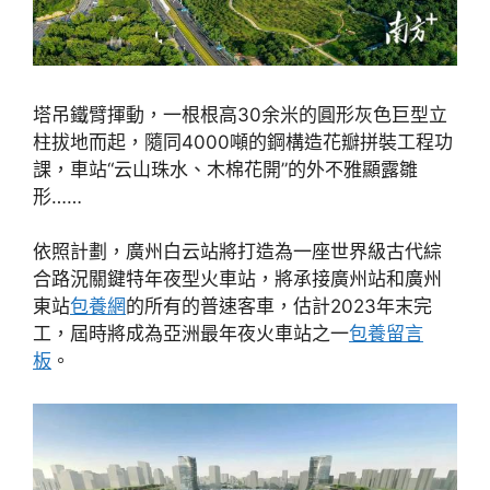
塔吊鐵臂揮動，一根根高30余米的圓形灰色巨型立
柱拔地而起，隨同4000噸的鋼構造花瓣拼裝工程功
課，車站“云山珠水、木棉花開”的外不雅顯露雛
形……
依照計劃，廣州白云站將打造為一座世界級古代綜
合路況關鍵特年夜型火車站，將承接廣州站和廣州
東站
包養網
的所有的普速客車，估計2023年末完
工，屆時將成為亞洲最年夜火車站之一
包養留言
板
。