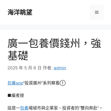
跳
至
海洋眺望
選
主
要
單
內
容
廣一包養價錢州，強
基礎
2025 年 5 月 6 日
作者:
admin
包養app
“投資廣州”系列察看①
■編者按
這是一
包養
場城市與企業家、投資者的“雙向奔赴”。