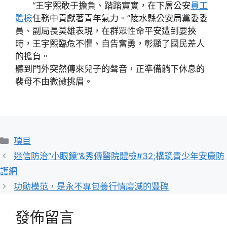
“王宇熙敢于擔負、踏踏實實，在下層公安
員工
體檢
任務中貢獻著青年氣力。”陵水縣公安局黨委委
員、副局長莫雄表現，在群眾性命平安遭到要挾
時，王宇熙臨危不懼、自告奮勇，彰顯了國民差人
的擔負。
聽到門外突然傳來兒子的聲音，正準備躺下休息的
裴母不由微微挑眉。
分
項目
類
迷信防治“小眼鏡”&秀傳醫院體檢#32;構筑青少年安康防
護網
功勛模范，是永不專包養行情磨滅的豐碑
發佈留言