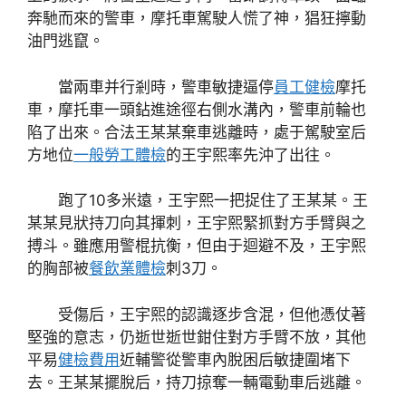
奔馳而來的警車，摩托車駕駛人慌了神，猖狂擰動
油門逃竄。
當兩車并行剎時，警車敏捷逼停
員工健檢
摩托
車，摩托車一頭鉆進途徑右側水溝內，警車前輪也
陷了出來。合法王某某棄車逃離時，處于駕駛室后
方地位
一般勞工體檢
的王宇熙率先沖了出往。
跑了10多米遠，王宇熙一把捉住了王某某。王
某某見狀持刀向其揮刺，王宇熙緊抓對方手臂與之
搏斗。雖應用警棍抗衡，但由于迴避不及，王宇熙
的胸部被
餐飲業體檢
刺3刀。
受傷后，王宇熙的認識逐步含混，但他憑仗著
堅強的意志，仍逝世逝世鉗住對方手臂不放，其他
平易
健檢費用
近輔警從警車內脫困后敏捷圍堵下
去。王某某擺脫后，持刀掠奪一輛電動車后逃離。