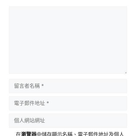
留
言
留
言
者
電
名
子
稱
郵
個
件
人
地
網
在
瀏覽器
中儲存顯示名稱、電子郵件地址及個人