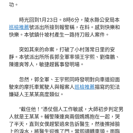
功。
時光回到1月23日。8時6分，陵水縣公安局本
巡檢推薦
號派出所接到報警稱，在料。感到快樂和
快樂。本號鎮什坡村產生一路持刀殺人案件。
突如其來的命案，打破了小村落常日里的安
靜。本號派出所所長郭全軍率領王宇熙、劉偉鵬、
陳連爽等人，敏捷趕舊事發明場。
忽然，郭全軍、王宇熙同時發明對向車道迎面
駛來的摩托車駕駛人與報案人
巡檢推薦
描寫的犯法
嫌疑人王某某高度類似。
“截住他！”憑仗個人工作敏感，大師初步判定男
人就是王某某。輔警陳連爽兩個媽媽抱在一起，哭
了半天，直到女僕趕緊過來告訴醫生，然後擦掉臉
上的淚水，將醫生迎進了門。當即調轉車頭。面臨