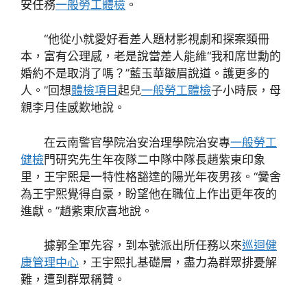
安任務
一般勞工體檢
。
“他從小就愛好看差人題材影視劇和探案類冊
本，富有公理感，老是說當差人能維“我和席世勳的
婚約不是取消了嗎？”藍玉華皺眉說道。護更多的
人。”回想
體檢項目
起兒
一般勞工體檢
子小時辰，母
親李月佳感歎地說。
在云南警官學院治安治理學院治安專
一般勞工
健檢
門研究先生年夜隊二中隊中隊長趙紫東印象
里，王宇熙是一特性格豁達的陽光年夜男孩。“黌舍
為王宇熙覺得自豪，盼望他在職位上作出更年夜的
進獻。”趙紫東欣喜地說。
據郭全軍先容，到本號派出所任務以來
巡迴健
康管理中心
，王宇熙扎基礎層，盡力為群眾排憂解
難，遭到群眾稱贊。