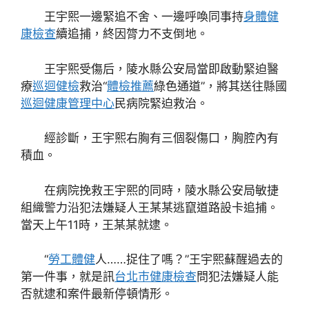
王宇熙一邊緊追不舍、一邊呼喚同事持
身體健
康檢查
續追捕，終因膂力不支倒地。
王宇熙受傷后，陵水縣公安局當即啟動緊迫醫
療
巡迴健檢
救治“
體檢推薦
綠色通道”，將其送往縣國
巡迴健康管理中心
民病院緊迫救治。
經診斷，王宇熙右胸有三個裂傷口，胸腔內有
積血。
在病院挽救王宇熙的同時，陵水縣公安局敏捷
組織警力沿犯法嫌疑人王某某逃竄道路設卡追捕。
當天上午11時，王某某就逮。
“
勞工體健
人……捉住了嗎？”王宇熙蘇醒過去的
第一件事，就是訊
台北巿健康檢查
問犯法嫌疑人能
否就逮和案件最新停頓情形。