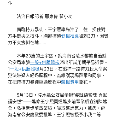
斗
法治日報記者 邢東偉 翟小功
面臨持刀暴徒，王宇熙率先沖了上往，捉住對
方手臂與之搏斗，胸部持續
健檢推薦
被刺3刀，因膂
力不支癱倒在地……
本年23歲的王宇熙，系海南省陵水黎族自治縣
公安局本號
一般+供膳體檢
派出所試用期平易近警。
1
一般+供膳體檢
月23日，在追捕一路持刀殺人命案
犯法嫌疑人經過歷程中，為維護現場群眾和同事，
在把持持刀暴徒經過歷程中
體檢費用
掛花。
5月13日，陵水縣公安局舉辦“虔誠鑄警魂 貢獻
護安然”——進修王宇熙同道進步前輩業績宣講陳述
會，弘揚進步前輩業績，吸取奮進氣力。據悉，經
海南省公安廳黨委批準，王宇熙被授予小我二等