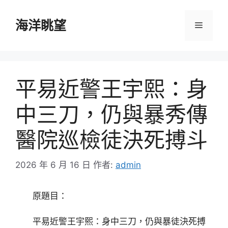
跳
至
海洋眺望
選
主
要
單
內
容
平易近警王宇熙：身
中三刀，仍與暴秀傳
醫院巡檢徒決死搏斗
2026 年 6 月 16 日
作者:
admin
原題目：
平易近警王宇熙：身中三刀，仍與暴徒決死搏