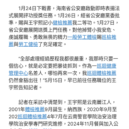
1月24日下戰書，海南省公安廳啟動即時表揚法
式展開評功授獎任務。1月26日，經省公安廳黨委批
準，賜與王宇熙記小
健檢推薦
我二等功。1月27日，
省公安廳展開送獎上門任務，對他掉臂小我安危、
虔誠履職、勇敢無畏的精力
一般勞工體檢
賜
巡檢推
薦
與
勞工健檢
了充足確定。
“全部處理經過歷程我都很嚴重，我那時只要一
個信心，就是必定要把暴徒抓到。作為一
巡迴健康
管理中心
名差人，哪怕再來一次，我
巡迴體檢推薦
仍然會豁出往！”5月15日，早已前往任務職位的王
宇熙告知記者。
記者在采訪中清楚到，王宇熙是云南麗江人，
2001年
體檢推薦
9月誕生，納西族，2020年9月至
202
巡迴體檢推薦
4年7月在云南警官學院治安治理
學院治安學專門研究進修，2024年11月餐與加入公