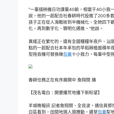
“一臺插秧機日功課量40畝，相當于40小我
說，他的一起配合社春耕時代投進了200多
孩子正在從人海戰術到半機械化、全她四下
化，再到數字化、聰明化邁進。”他說。
異樣正在繁忙的，還有全國種糧年夜戶、汕
點的一起配合社本年承包的早稻蒔植面積年夜約
型拖沓機可替換幾
包養
十小我力，每臺中型
春耕任務正在有序展開中 詹翔閔 攝
【茂名電白：開墾撂荒地播下新盼望】
羊城晚報訊 記者詹翔閔、全良波，通信員鄧
白區看到，田間地頭人頭攢動，鏟草
包養
犁