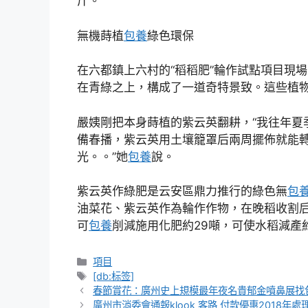
斤。
無機蒔植
包養
綠色環保
在六都鎮上六村的“稻稻肥”輪作試點項目現
在青綠之上，構成了一道奇特景致。這些植
嚴姨剛把本身蒔植的紫云英翻耕，“我往年夏
備春播，紫云英用土壤籠罩后兩周擺佈就能
光。。”她
包養
說。
紫云英作綠肥是云安區鼎力推行的綠色無
包
油菜花、紫云英作為輪作作物，在晚稻收割后
可
包養
削減施用化肥約29噸，可使水稻減產約
分
項目
類
標
[db:标签]
籤
春節賞花：廣州史上規模最年夜名貴郁金噴鼻展找
廣州市消委會通報klook 客路 付款優惠2018年