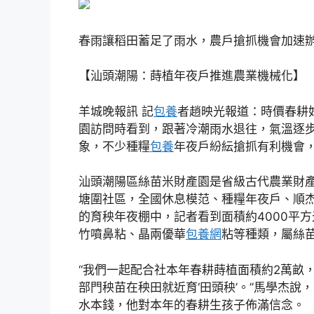
春雨讓稻田蓄足了雨水，農戶搶抓機會加速辦
【汕頭潮陽：蒔植年夜戶推進農業機械化】
羊城晚報訊 記
包養
者趙映光報道：時價春耕
園訪問時看到，跟著冷潮雨水退往，氣溫逐
象，不少種糧
包養
年夜戶紛紜搶抓有利機會
汕頭潮陽區絲苗米財產園是省級古代農業財產
塘圍社區，全國休息模范、種糧年夜戶、順
的育秧年夜棚中，記者看到面積約4000平
竹噴鼻粘、晶兩優華
包養網
粘等種類，屬絲
“我們一起配合社本年春耕蒔植面積約2萬畝
部門秧苗在秧田就近育‘田頭秧’。”馬學杰
水本錢，他對本年的春耕生孩子佈滿信念。