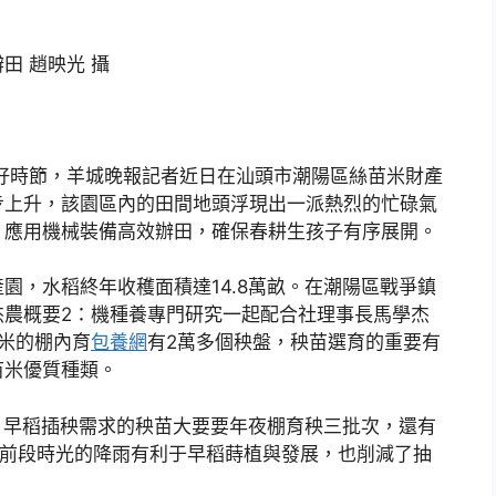
田 趙映光 攝
好時節，羊城晚報記者近日在汕頭市潮陽區絲苗米財產
步上升，該園區內的田間地頭浮現出一派熱烈的忙碌氣
，應用機械裝備高效辦田，確保春耕生孩子有序展開。
園，水稻終年收穫面積達14.8萬畝。在潮陽區戰爭鎮
杰農概要2：機種養專門研究一起配合社理事長馬學杰
方米的棚內育
包養網
有2萬多個秧盤，秧苗選育的重要有
苗米優質種類。
，早稻插秧需求的秧苗大要要年夜棚育秧三批次，還有
說，前段時光的降雨有利于早稻蒔植與發展，也削減了抽