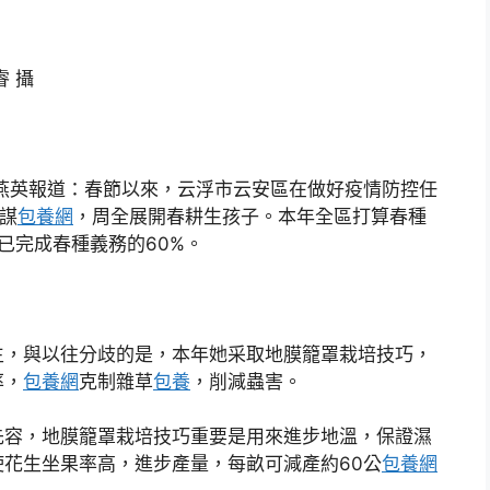
 攝
燕英報道：春節以來，云浮市云安區在做好疫情防控任
謀
包養網
，周全展開春耕生孩子。本年全區打算春種
朝已完成春種義務的60%。
生，與以往分歧的是，本年她采取地膜籠罩栽培技巧，
率，
包養網
克制雜草
包養
，削減蟲害。
先容，地膜籠罩栽培技巧重要是用來進步地溫，保證濕
花生坐果率高，進步產量，每畝可減產約60公
包養網