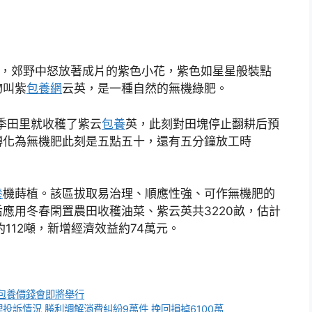
場，郊野中怒放著成片的紫色小花，紫色如星星般裝點
物叫紫
包養網
云英，是一種自然的無機綠肥。
季田里就收穫了紫云
包養
英，此刻對田塊停止翻耕后預
轉化為無機肥此刻是五點五十，還有五分鐘放工時
養
機蒔植。該區拔取易治理、順應性強、可作無機肥的
應用冬春閑置農田收穫油菜、紫云英共3220畝，估計
112噸，新增經濟效益約74萬元。
包養價錢會即將舉行
處理投訴情況 勝利調解消費糾紛9萬件 挽回損掉6100萬