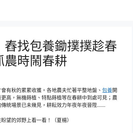
，舂找包養鋤撲撲趁春
抓農時鬧春耕
才會有秋的累累收獲。各地農夫忙著平整地盤、
包養
開
量更高，無機蒔植、特點蒔植等在春耕中到處可見；農
的傳統場景已未幾見，耕耘效力年夜年夜晉陞……
往盼望的郊野上看一看！（夏楊）