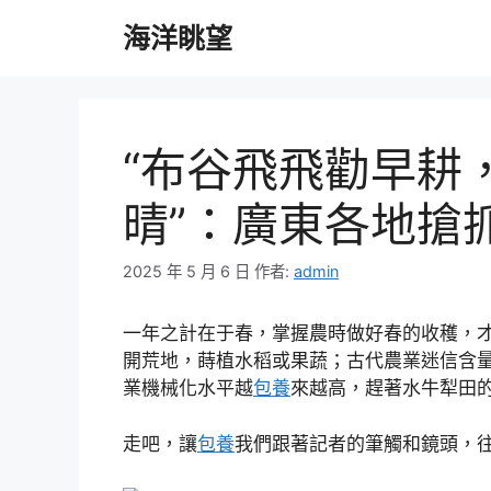
跳
海洋眺望
至
主
要
內
容
“布谷飛飛勸早耕
晴”：廣東各地搶
2025 年 5 月 6 日
作者:
admin
一年之計在于春，掌握農時做好春的收穫，
開荒地，蒔植水稻或果蔬；古代農業迷信含
業機械化水平越
包養
來越高，趕著水牛犁田
走吧，讓
包養
我們跟著記者的筆觸和鏡頭，