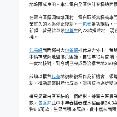
地盤釀成良田。本年電白全區估計春種總面積
在電白區霞洞鎮塘涵村，電白區凝富種養專
棄許久的地盤停止復耕。一
包養
番功課后，
新顏。曾是雜草叢
包養
生的78畝撂荒地，現
機。
包養網
面臨鄉村大
包養網
批休息力外出，荒
中精神破解地盤撂荒困難。自往年12月開端
一實地核對，到今朝已完成整治撂荒地350余
該鎮以撂荒
包養
地復耕復種作為新機會，領
耕，推動農業財產化成長，讓撂荒地逐步變回“盼
這只是電白區春耕的一個縮影。據電白區農業
畝，
包養網
此中本年春播春種水稻面積24.3
物6.5萬畝。生果面積58萬畝，此中荔枝面積