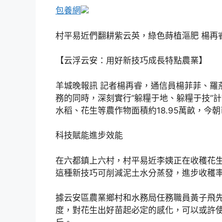
包養網
村平易近們翻耕紫云英，綠色蒔植漚肥 楊再睿
【云浮云安：用好新技巧成長特點農業】
羊城晚報訊 記者楊再睿，通信員楊菲菲、羅
務的同時，深刻實行“躲糧于地、躲糧于技”計
水稻、花生等農作物面積約18.95萬畝，今
科技賦能進步效能
在六都鎮上六村，村平易近李姨正在收穫花
這種新技巧可削減泥土水分蒸發，進步收穫
據云安區農業鄉村和水務局任務職員黃子飛
度，對花生出好苗起必定的感化，可以或許使