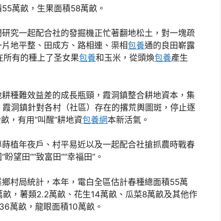
55萬畝，生果面積58萬畝。
門研究一起配合社的發掘機正忙著翻地松土，對一塊疏
一片地平整、田成方、路相連、渠相
包養
通的良田嶄露
在所有的種上了圣女果
包養
和玉米，從頭煥
包養
產生
地耕種難效益差的成長瓶頸，霞洞鎮整合耕地資本，集
，霞洞鎮針對各村（社區）存在的撂荒輿圖斑，停止逐
畝，有用“叫醒”耕地資
包養網
本新活氣。
導蒔植年夜戶、村平易近以及一起配合社搶抓農時戰春
望田”“致富田”“幸福田”。
鄉村局統計，本年，電白全區估計春種總面積55萬
萬畝，薯類2.2萬畝、花生14萬畝、瓜菜8萬畝及其他作
36萬畝，龍眼面積10萬畝。