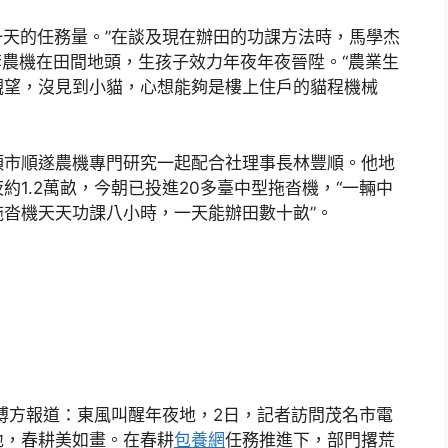
一天的任務量。”在談及現在辦田的功課方法時，馬學杰
套農機在田間地頭，生孩子效力年夜年夜晉陞。“農業生
觀望，沒見到小貓，心想能夠是樓上住戶的貓程機械
頭市順遂農機專門研究一起配合社理事長林豐順。他地
1.2萬畝，今朝已投進20多臺中型拖沓機，“一輛中
拖沓機天天功課八小時，一天能辦田數十畝”。
博方報道：東風叫醒年夜地，2日，記者訪問茂名市電
地，春耕美如畫。在春耕
包養網
任務推進下，部門撂荒