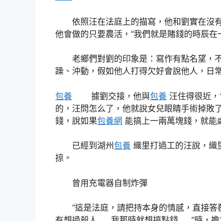
依照汪在法庭上的描寫，他和劉實在沒有
他會做的只要農活，“我們就是賭錢的時辰在
老鄉們對劉的印象是：寫作有點名望，不
躁、沖動，假如他人打得欠好會說他人，日
包養
據劉交接，他與
包養
汪住得很近，
的，汪問怎么了，他就說女兒眼睛手術掉敗了
錢，說如果
包養網
能搞上一兩萬塊錢，就能處
已經到湖州
包養
織里打過工的汪說，織
掠。
曾用充電器自制炸彈
“這是法庭，請把持本身的情感，直接答覆
有想過殺人……我那時就想搞點錢……”時，