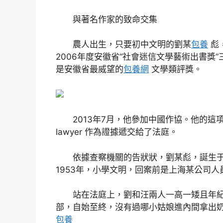
與著名作家的致命交集
農人出生，只要初中文明的劉某
包養
彪
2006年度安徽省“社會迷信文學藝術出書獎
是安徽省最威望的
包養網
文學類評獎。
2013年7月，他參加中國作協。他的這
lawyer 作為證據遞交給了法庭。
依據查察機關的告狀狀，劉某彪，誕生于
1953年，小學文明，回案前是上海某公司
站在法庭上，劉和汪兩人一高一矮且年
部，自始至終，沒有過哪小姑娘進內間拿出
包養