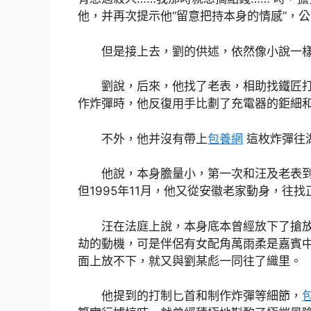
他，并再次提示他“留意把持本身的情感”，
但是接上去，劉的供述，依然像小說一樣
劉說，后來，他找了老表，相助找鐵匠打
作炸彈時，他反復用手比劃了充電器的鉅細
不外，他并沒有帶上
包養網
這枚炸彈往
他說，本身膽量小，第一次和汪及老表到
但1995年11月，他又從安徽老家動身，往
汪在法庭上說，本身底本曾經放下了搶放
劫的動機，可是伴侶有女配角萬雨柔是嘉賓
面上放不下，就又與劉某彪一同往了織里。
他提到的打制匕首和制作炸彈等細節，