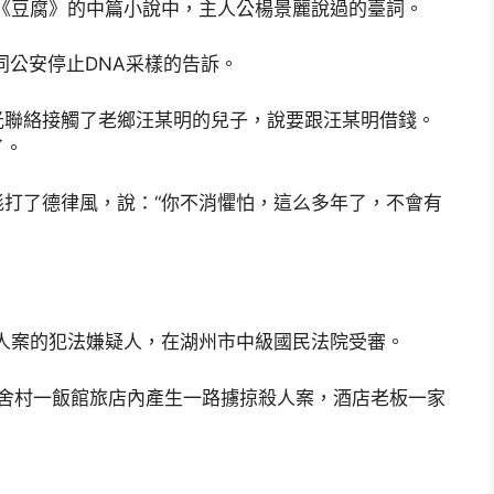
《豆腐》的中篇小說中，主人公楊景麗說過的臺詞。
公安停止DNA采樣的告訴。
聯絡接觸了老鄉汪某明的兒子，說要跟汪某明借錢。
了。
了德律風，說：“你不消懼怕，這么多年了，不會有
。
人案的犯法嫌疑人，在湖州市中級國民法院受審。
晟舍村一飯館旅店內產生一路擄掠殺人案，酒店老板一家