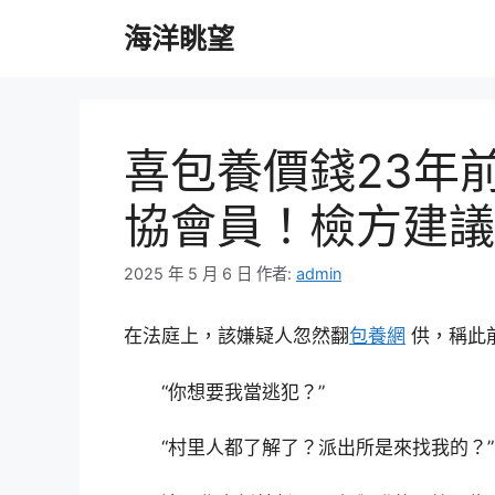
跳
海洋眺望
至
主
要
內
容
喜包養價錢23年
協會員！檢方建議
2025 年 5 月 6 日
作者:
admin
在法庭上，該嫌疑人忽然翻
包養網
供，稱此前
“你想要我當逃犯？”
“村里人都了解了？派出所是來找我的？”