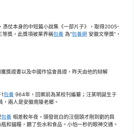
，憑仗本身的中短篇小說集《一部片子》，取得2005-
”三等獎，此獎項被業界稱
包養
為“
包養網
安徽文學獎”，
項獲獎證書以及中國作協會員證，昨天由他的辯解
1
包養
964年，回案前為某校刊編纂；汪某明誕生于
人員，兩人是安徽南陵老鄉。
紀
包養
相差較年夜，頭發斑白的汪個頭才剛到劉的肩
奶瓶和貓糧，餵了些水和食品。小怕一秒的眼神交通。