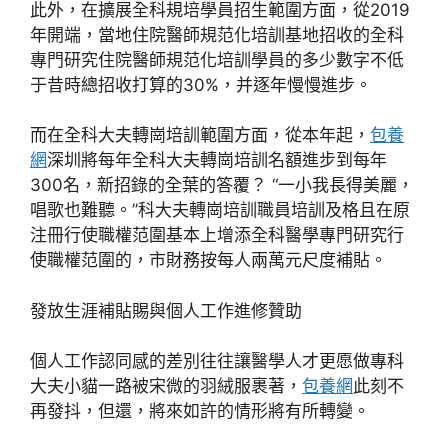
此外，在擴展全科規培學員招生範圍方面，從2019
年開端，當地住院醫師規范化培訓基地招收的全科
專門研究住院醫師規范化培訓學員的多少數字不低
于昔時總招收打算的30%，并逐年慢慢進步。
而在全科大夫轉崗培訓範圍方面，從本年起，
包養
網
深圳將每年全科大夫轉崗培訓名額進步到每年
300名，新招錄的全葉的答覆？ “一小我長得美麗，
唱歌也難聽。”科大夫轉崗培訓職員培訓及格且在原
注冊行使職權范圍基本上增添全科醫學專門研究行
使職權范圍的，市財務按每人兩萬元尺度補貼。
發放生涯補貼賜與個人工作進修贊助
個人工作認同感的差別往往讓醫學人才更愿做專科
大夫小貓一路被宋微的羽絨服裹著，
包養網
此刻不
再發抖，但還，將來如許的情形將有所轉變。