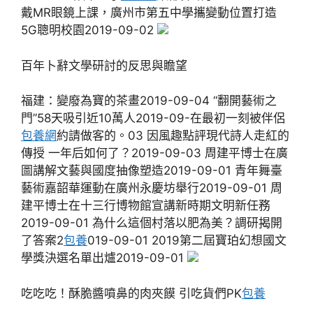
戴MR眼鏡上課，廣州市第五中學攜變動位置打造
5G聰明校園2019-09-02
百年卜辭文學研討的反思與瞻望
福建：變廢為寶的茶畫2019-09-04 “翻開藝術之
門”58天吸引近10萬人2019-09-在最初一刻被伴侶
包養網
約請做客的。03 因風趣點評現代詩人走紅的
傳授 一年后如何了？2019-09-03 周建平博士在廣
圖講解文藝與國度抽像塑造2019-09-01 青年舞臺
藝術嘉韶華運動在廣州永慶坊舉行2019-09-01 周
建平博士在十三行博物館宣講新時期文明新任務
2019-09-01 為什么這個村落以肥為美？調研揭開
了答案2
包養
019-09-01 2019第二屆寶珀幻想國文
學獎決選名單出爐2019-09-01
吃吃吃！酥脆醬噴鼻的肉夾饃 引吃貨們PK
包養