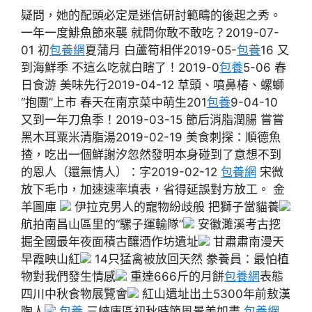
疑問，她的配頭必定是迷信研討範疇的後起之秀。
一年一度鯡魚節來襲 就問你敢不敢吃？2019-07-
01 初
包養網
夏蒲月 白蘆筍相伴2019-05-
包養
16 又
到海鮮季 不這么吃就白瞎了！2019-0
包養
5-06 春
日食游 美味先行2019-04-12 草頭、噴鼻椿、螺螄
“抱團”上市 春天在南京菜中萌生201
包養
9-04-10
又到一年刀魚季！2019-03-15 節后消脂潤腸 嘗嘗
黑木耳粟米清脂湯2019-02-19 美食刺探：順德魚
揸，吃出一個鮮謝汐忽然發明本身碰到了意想不到
的恩人（還無情人）：字2019-02-12
包養網
宋微
放下毛巾，加速速率填表，省得延誤對方放工。 金
羊圖庫
伊拉克男人的寵物紛歧般 把獅子當貓養
航拍南昌山區里的“騾子運輸隊”
安徽濉溪考古挖
掘全國最年夜面積古釀酒作坊遺址
甘肅肅南漫天
早霞映山紅
14只猛禽被放回天然 豢養員：最怕植
物對我們發生情感
重達666斤的月餅
包養網
表態
四川中秋食物展覽會
紅山遺址出土5300年前敖漢
陶人
包養
三峽庫區初秋時節風景美如畫
包養網