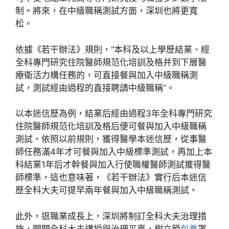
制。將來，在中級職稱測試方面，深圳也將更寬
松。
依據《若干辦法》規則，“本科及以上學歷結業、經
全科專門研究住院醫師規范化培訓及格并到下層醫
療衛活力構任務的，可直接餐與加入中級職稱測
試，測試經由過程的直接聘請中級職稱”。
以本迷信歷為例，結業后經由過程3年全科專門研究
住院醫師規范化培訓及格后便可餐與加入中級職稱
測試。依照以前規則，獲得醫學本迷信歷，從事醫
師任務滿4年才可餐與加入中級標準測試，再加上本
科結業1年后才幹餐與加入行使職權醫師測試獲得醫
師標準，這也意味著，《若干辦法》實行后本迷信
歷全科大夫可提早兩年餐與加入中級職稱測試。
此外，退職業成長上，深圳將制訂全科大夫治理措
施，開闢全科大夫講授與治理平臺，樹立籠
包養
罩