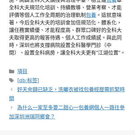
全科大夫規范化培訓、持續教導、營業考察、才能
評價等個人工作全周期的治理軌制
包養
。這就意味
著，今后全科大夫的培訓會加倍規范化、體系化，
讓任務實績優、才能程度高、群眾口碑好的全科大
夫取得更高的報答待遇、個人工作成績感。與此同
時，深圳也將支撐病院設置全科醫學門診（中
間）、設置全科病房，讓全科大夫更有“江湖位置”。
分
項目
類
標
[db:标签]
籤
好天余額已缺乏，洗曬衣被找包養經歷需抓緊時
間
為什么一家至多要二甜心一包養網個人一路往參
加深圳洲瑞同鄉會？