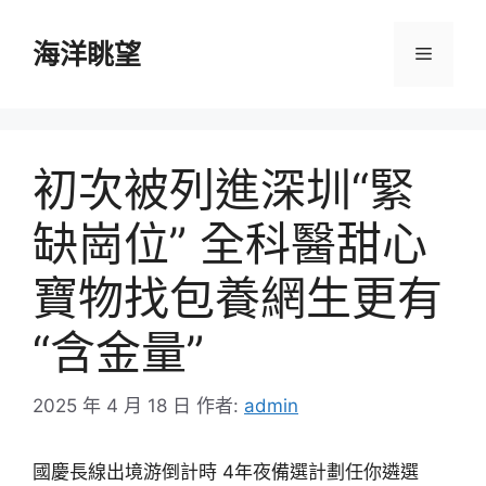
跳
至
海洋眺望
選
主
要
單
內
容
初次被列進深圳“緊
缺崗位” 全科醫甜心
寶物找包養網生更有
“含金量”
2025 年 4 月 18 日
作者:
admin
國慶長線出境游倒計時 4年夜備選計劃任你遴選