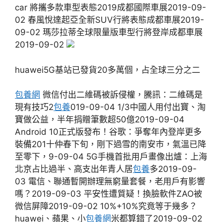
car 將攜多款車型表態2019成都國際車展2019-09-
02 春風悅達起亞全新SUV行將表態成都車展2019-
09-02 瑪莎拉蒂全球限量版車型行將登岸成都車展
2019-09-02
huawei5G基站已發貨20多萬個，占全球三分之二
包養網
微信付出二維碼被訴侵權，騰訊：二維碼是
現有技巧2
包養
019-09-04 1/3中國人用付出寶、淘
寶做公益，半年捐贈筆數超50億2019-09-04
Android 10正式版發布！谷歌：爭奪年內登岸更多
裝備201十仲春下旬，剛下過雪的南安市，氣溫已降
至零下，9-09-04 5G手機首批用戶畫像出爐：上海
北京占比過半、高支出年青人居
包養
多2019-09-
03 電信、聯通暫開辦理無窮量套餐，老用戶有影響
嗎？2019-09-03 平安性遭質疑！換臉軟件ZAO被
微信屏障2019-09-02 10%+10%究竟等于幾多？
huawei、蘋果、小
包養網
米都算錯了2019-09-02