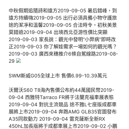
中秋假期追隨詩和遠方2019-09-05 暑后錯峰，到
遠方持續嗨2019-09-05 出行必須具備小物守護旅
途的潔凈和溫馨2019-09-05 合法時令，初秋美景
莫錯過2019-09-04 出境西北亞游性價比突顯
2019-09-03 家長說：觀光中發明“小弊病”即時改
正2019-09-03 你了解娃需求一場如何的觀光嗎？
2019-09-03 廣西來穗推介6條自駕線路2019-08-
29
SWM斯威G05全球上市 售價6.99-10.39萬元
沃爾沃S60 T8海內售價公布約44萬國民幣2019-
09-04 西雅特Tarraco FR將于法蘭克福車展表態
2019-09-04 對抗主流競品 途不雅L七座版成都車
展將上市2019-09-04 奔跑AMG GLB35官圖發布
A35同款動力 2019-09-04 ​雷克薩斯全新RX
450hL加長版將于成都車展上市2019-09-02 小鵬