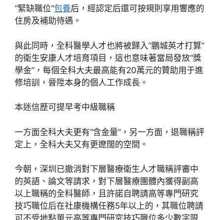
“緊缺職位”
包養
后，經認定后還可按規則享用響應的
住房及補助待遇。
與此同時，全科醫學人才也將被歸入“鵬城英才打算”
的衛生安康人才培育項目，這也意味著當局發放“獎
學金”，每個全科大夫最高能有20萬元的贊助用于進
修培訓，晉陞本身的個人工作成長。
本迷信歷可提早考中級職稱
一方面全科大夫更有“含金量”，另一方面，退職稱評
定上，全科大夫又有更遼闊的空間。
今朝，深圳已撤消對下層醫療衛生人才職稱評審中
的英語、論文等請求，對下層醫療團體內獲得副高
以上職稱的全科醫師，且許諾自聘請高等專門研究
技巧職位后在社康機構任務5年以上的，其職位聘請
可不受地點單元高等專門研究技巧職位多少數字限