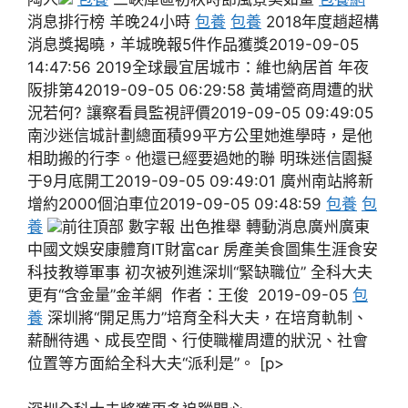
消息排行榜 羊晚24小時
包養
包養
2018年度趙超構
消息獎揭曉，羊城晚報5件作品獲獎2019-09-05
14:47:56 2019全球最宜居城市：維也納居首 年夜
阪排第42019-09-05 06:29:58 黃埔營商周遭的狀
況若何? 讓察看員監視評價2019-09-05 09:49:05
南沙迷信城計劃總面積99平方公里她進學時，是他
相助搬的行李。他還已經要過她的聯 明珠迷信園擬
于9月底開工2019-09-05 09:49:01 廣州南站將新
增約2000個泊車位2019-09-05 09:48:59
包養
包
養
前往頂部 數字報 出色推舉 轉動消息廣州廣東
中國文娛安康體育IT財富car 房產美食圖集生涯食安
科技教導軍事 初次被列進深圳“緊缺職位” 全科大夫
更有“含金量”金羊網 作者：王俊 2019-09-05
包
養
深圳將“開足馬力”培育全科大夫，在培育軌制、
薪酬待遇、成長空間、行使職權周遭的狀況、社會
位置等方面給全科大夫“派利是”。 [p>