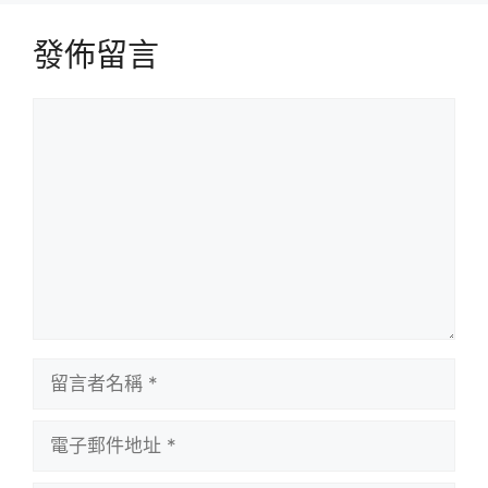
發佈留言
留
言
留
言
者
電
名
子
稱
郵