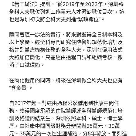
《若干辦法》提到，“從2019年至2023年，深圳將
全科大夫職位列進工作單元人才緊缺職位目次”，這
也是深圳初次將全科大夫列進“緊缺職位”。
隨同著這一辦法的實行，將來對獲得全日制本科及
以上學歷、經全科專門研究住院醫師規范化培訓及
格并到醫療機構任務的全科大夫，深圳在僱用法式
大將加倍簡化，只需經由過程口試和組織考核，撤
消了口試環節。
在簡化僱用的同時，將來在深圳做全科大夫也更有
“含金量”。
自2017年起，對經由過程公然僱用到社康中間任
務、獲得國度承認的住院醫師或全科醫師規范化培
訓及格證的結業生，深圳依照本科、碩士、博士學
歷，由社康中間同級財務分辨賜與25萬元、30萬
元、35萬元的一次性生涯補貼，分5年發放。而列進