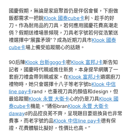
國慶假期，無論是家庭聚首仍是伴侶會餐，下廚做
飯都需求一把銳
Klook 國泰cube卡
利、趁手的好
刀。作為耐用品的刀具，若何應用國慶花費高潮走
俏？假期送禮場景頻現，刀具老字號若何從浩繁送
禮選擇中“展露矛頭”？成為近期刀具市
Klook 國泰
cube卡
場上備受追蹤關心的話題。
90后陳
Klook 台新gogo卡
密
Klook 富邦J卡
斯告知
記者，國慶時代親戚進住新房，本身提早網購了一
套廚刀禮盒帶到親戚家。在
Klook 富邦J卡
遴選廚刀
禮物時，她只會選擇十八子等老字號b
Klook 中信
line pay卡
rand，也重視刀具的顏值和design，但
最追蹤關
Klook 永豐 大衛卡
心的仍是刀具
Klook 國
泰cube卡
機能。“通俗bran
Klook 永豐 大衛卡
daway
d的品控良莠不齊，呈現題目要退換貨也非常
費事，而老字號的品
Klook 中信line pay卡
德有保
證，花費體驗比擬好，性價比也高。”