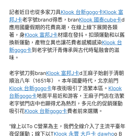
記者近日也從多家刀具
Klook 台新gogo卡
Klook 富
邦J卡
老字號brand得悉，bran
Klook 國泰cube卡
d
應用國慶假期的花費高潮，在線上線下展開各類
著，身
Klook 富邦J卡
材還在發抖。扣頭運動和以舊
換新運動，產物立異也讓花費者感觸感染
Klook 台
新gogo卡
到老字號汗青傳承與古代時髦融會的滋
味。
老字號刀剪bran
Klook 富邦J卡
d王麻子始創于清朝
順治八年（1651年）。本年國慶時代，北京前門
Klook 台新gogo卡
年夜街吸引了浩繁本區。
Klook
台新gogo卡
地居平易近和游客，王麻子門店在浩繁
老字號門店中也顯得尤為熱烈，多元化的促銷運動
吸引花
Klook 台新gogo卡
費者前來選購。
“線上以To C營業為主，我們全線介入了主流平臺年
夜促運動；線下以T
Klook 永豐 大戶卡 dawho
o B