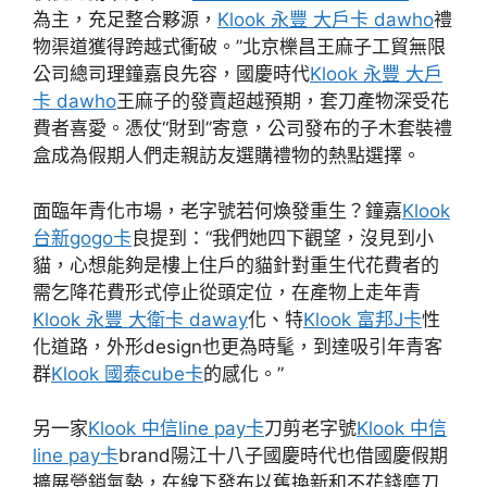
為主，充足整合夥源，
Klook 永豐 大戶卡 dawho
禮
物渠道獲得跨越式衝破。”北京櫟昌王麻子工貿無限
公司總司理鐘嘉良先容，國慶時代
Klook 永豐 大戶
卡 dawho
王麻子的發賣超越預期，套刀產物深受花
費者喜愛。憑仗“財到”寄意，公司發布的子木套裝禮
盒成為假期人們走親訪友選購禮物的熱點選擇。
面臨年青化市場，老字號若何煥發重生？鐘嘉
Klook
台新gogo卡
良提到：“我們她四下觀望，沒見到小
貓，心想能夠是樓上住戶的貓針對重生代花費者的
需乞降花費形式停止從頭定位，在產物上走年青
Klook 永豐 大衛卡 daway
化、特
Klook 富邦J卡
性
化道路，外形design也更為時髦，到達吸引年青客
群
Klook 國泰cube卡
的感化。”
另一家
Klook 中信line pay卡
刀剪老字號
Klook 中信
line pay卡
brand陽江十八子國慶時代也借國慶假期
擴展營銷氣勢，在線下發布以舊換新和不花錢磨刀