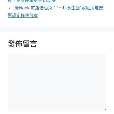
夜，預計產量增至1.1萬噸
廣klook 旅遊優惠東：“一戶多生齒”家庭用電優
惠認定條件放寬
發佈留言
留
言