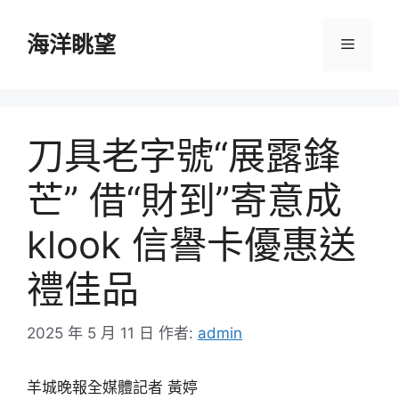
跳
至
海洋眺望
選
主
要
單
內
容
刀具老字號“展露鋒
芒” 借“財到”寄意成
klook 信譽卡優惠送
禮佳品
2025 年 5 月 11 日
作者:
admin
羊城晚報全媒體記者 黃婷