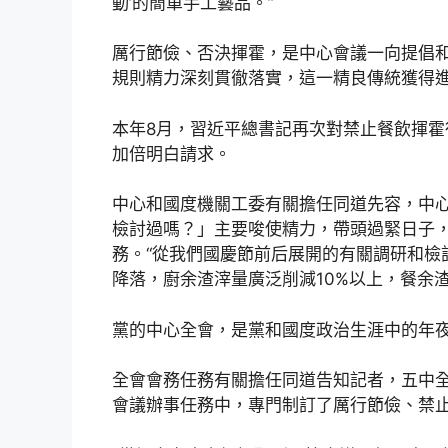
動’的簡單手工藝品。”
厲行節儉、否決揮霍，是中心會議一向提倡
規則精力深刻貫徹落實，這一精良傳統獲得
本年8月，習近平總書記再次對禁止餐飲揮
加倍明白請求。
中心和國度機關工委有關擔任同道先容，中
檢討過嗎？」主要唆使精力，帶頭過緊日子
務。“從我們國慶節前后展開的有關調研和檢
降落，廚余渣滓量廣泛削減10%以上，餐余
黨的中心全會，是黨和國度政治生涯中的年
全會會務任務有關擔任同道告知記者，五中全
會議辦事任務中，專門制訂了厲行節儉、禁