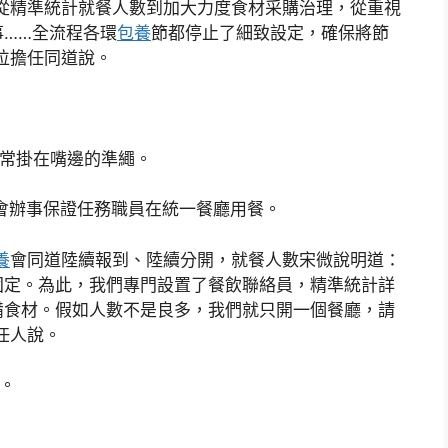
從精準統計就餐人數到加大力度食材采購治理，從重視
……全流程各環
包養
節都停止了細致設定，確保將節
位擔任同道說。
人常掛在嘴邊的準繩。
夜會辦事保證任務職員在統一餐廳用餐。
養
會同道陸續報到、陸續分開，就餐人數宋微說明道：
固定。為此，我們專門設置了餐飲聯絡員，精準統計詳
備食材。假如人數不是良多，我們就只開一個餐廳，請
任人說。
。