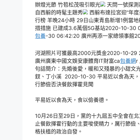
辦燈光節 竹苞松茂吸引眼光
天問一號探測
自西躲的時髦主題秀
西躲布達拉宮迎“年度
行榜 羊晚24小時 29日山東青島新增1例當地確診
措措施 已建成3.6萬個5G基站2020-10-30 
包養
-30 06:42:20 廣州再添一家總領事館2
河湖照片可獲最高2000元獎金2020-10-29 21
廣州廣東中國文娛安康體育IT財富ca
包養網
句話簡介：先婚後愛，暖和又殘暴的小甜文光
釵、丁小溪 2020-10-30 平易近以食為
行節儉否決餐飲揮霍見聞
平易近以食為天，食以儉養德。
10月26日至29日，黨的十九屆五中全會
止餐飲揮霍行動的主要唆使精力，厲行節儉
格扶植的政治自發。