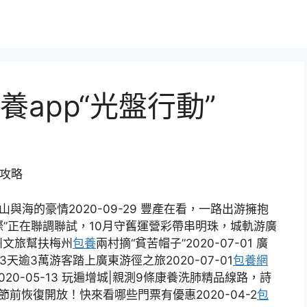
app“光盤行動”
法攻略
與海的豪情2020-09-29 豐產在看，一路出游擁抱
白廣城際”正在聯調聯試，10月守舊運營彩帶串明珠，城軌游廣
廣州文旅幫扶梅州
包養
兩村摘“貧苦帽子”2020-07-01 廣
天逾3萬游客踏上廣東游徑之旅2020-07-01
包養網
20-05-13 玩遍增城|親測9條康養洗肺精品線路，詩
景區節前恢復開放！快來看哪些門票有優惠2020-04-2
包