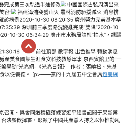
器完成第三次軌道半途修改
中國國際古裝周演出來
美容”
福建漳浦突發山火 叢林消防馳援滅火 消息排
病例2020-10-30 08:20:35 廣州努力完美基本舉
07:35:39 深圳前三季度路況變亂完成“雙降”2020-10
020-10-30 06:34:29 廣州市水務局請您“拍水”，靚麗
:30:16
前往頂部 數字報 出色推舉 轉動消息
r 房產美食圖集生涯食安科技教導軍事 京西賓館里的“一
盤舉動”光亮網-《光亮日報》 作者：張曉松、朱基
天，食以儉養德。 [p>——黨的十九屆五中全會厲
包養網
在北京召開。與會同道積極落練習近平總書記關于果斷禁
、否決餐飲揮霍，彰顯了中國共產黨人持之以恒推動風