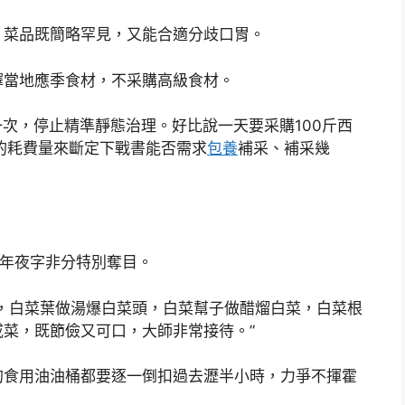
，菜品既簡略罕見，又能合適分歧口胃。
擇當地應季食材，不采購高級食材。
一次，停止精準靜態治理。好比說一天要采購100斤西
的耗費量來斷定下戰書能否需求
包養
補采、補采幾
年夜字非分特別奪目。
，白菜葉做湯爆白菜頭，白菜幫子做醋熘白菜，白菜根
菜，既節儉又可口，大師非常接待。”
的食用油油桶都要逐一倒扣過去瀝半小時，力爭不揮霍