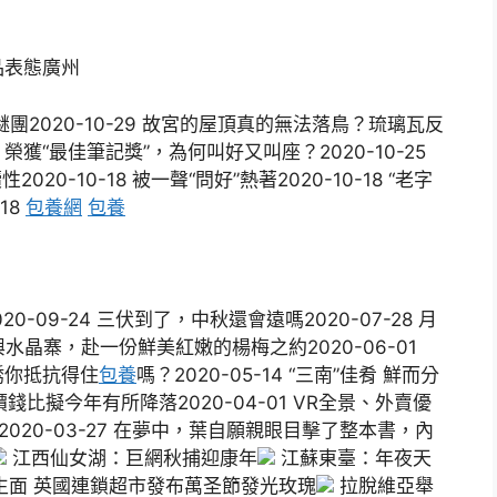
品表態廣州
2020-10-29 故宮的屋頂真的無法落鳥？琉璃瓦反
」榮獲“最佳筆記獎”，為何叫好又叫座？2020-10-25
020-10-18 被一聲“問好”熱著2020-10-18 “老字
18
包養網
包養
-09-24 三伏到了，中秋還會遠嗎2020-07-28 月
興水晶寨，赴一份鮮美紅嫩的楊梅之約2020-06-01
誘你抵抗得住
包養
嗎？2020-05-14 “三南”佳肴 鮮而分
價錢比擬今年有所降落2020-04-01 VR全景、外賣優
2020-03-27 在夢中，葉自願親眼目擊了整本書，內
江西仙女湖：巨網秋捕迎康年
江蘇東臺：年夜天
生面 英國連鎖超市發布萬圣節發光玫瑰
拉脫維亞舉