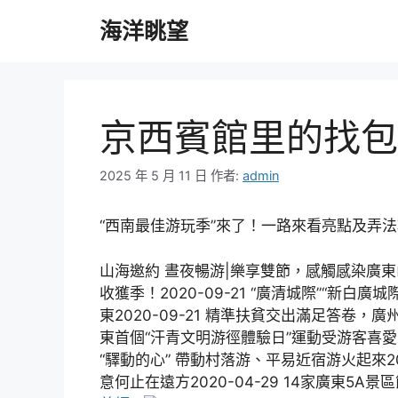
跳
海洋眺望
至
主
要
內
容
京西賓館里的找包養
2025 年 5 月 11 日
作者:
admin
“西南最佳游玩季”來了！一路來看亮點及弄
山海邀約 晝夜暢游|樂享雙節，感觸感染廣東山
收獲季！2020-09-21 “廣清城際”“新
東2020-09-21 精準扶貧交出滿足答卷，
東首個“汗青文明游徑體驗日”運動受游客喜愛3
“驛動的心” 帶動村落游、平易近宿游火起來20
意何止在遠方2020-04-29 14家廣東5A