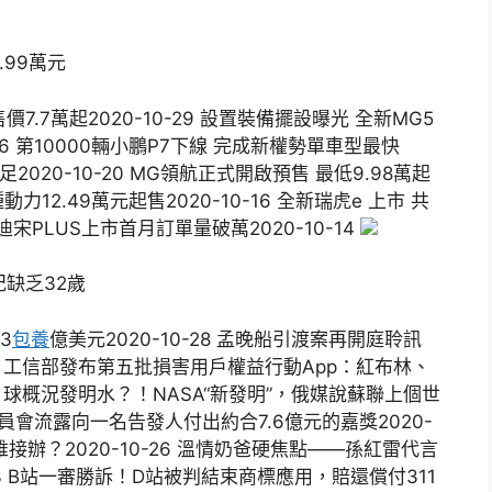
.99萬元
7.7萬起2020-10-29 設置裝備擺設曝光 全新MG5
-26 第10000輛小鵬P7下線 完成新權勢單車型最快
足2020-10-20 MG領航正式開啟預售 最低9.98萬起
種動力12.49萬元起售2020-10-16 全新瑞虎e 上市 共
亞迪宋PLUS上市首月訂單量破萬2020-10-14
缺乏32歲
3
包養
億美元2020-10-28 孟晚船引渡案再開庭聆訊
27 工信部發布第五批損害用戶權益行動App：紅布林、
的月球概況發明水？！NASA“新發明”，俄媒說蘇聯上個世
賣委員會流露向一名告發人付出約合7.6億元的嘉獎2020-
誰接辦？2020-10-26 溫情奶爸硬焦點——孫紅雷代言
23 B站一審勝訴！D站被判結束商標應用，賠還償付311