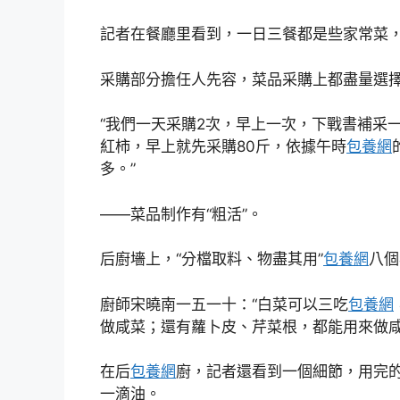
記者在餐廳里看到，一日三餐都是些家常菜
采購部分擔任人先容，菜品采購上都盡量選
“我們一天采購2次，早上一次，下戰書補采
紅柿，早上就先采購80斤，依據午時
包養網
多。”
——菜品制作有“粗活”。
后廚墻上，“分檔取料、物盡其用”
包養網
八個
廚師宋曉南一五一十：“白菜可以三吃
包養網
做咸菜；還有蘿卜皮、芹菜根，都能用來做咸
在后
包養網
廚，記者還看到一個細節，用完
一滴油。