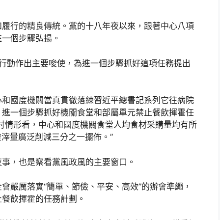
和履行的精良傳統。黨的十八年夜以來，跟著中心八項
進一個步驟弘揚。
霍行動作出主要唆使，為進一個步驟抓好這項任務提出
心和國度機關當真貫徹落練習近平總書記系列它往病院
，進一個步驟抓好機關食堂和部屬單元禁止餐飲揮霍任
討情形看，中心和國度機關食堂人均食材采購量均有所
渣滓量廣泛削減三分之一擺佈。”
夜事，也是察看黨風政風的主要窗口。
會嚴厲落實“簡單、節儉、平安、高效”的辦會準繩，
止餐飲揮霍的任務計劃。