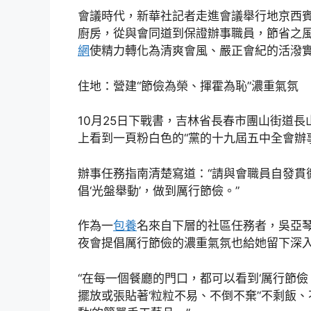
會議時代，新華社記者走進會議舉行地京西
廚房，從與會同道到保證辦事職員，節省之風
網
使精力轉化為清爽會風、嚴正會紀的活潑
住地：營建“節儉為榮、揮霍為恥”濃重氣氛
10月25日下戰書，吉林省長春市團山街道
上看到一頁粉白色的“黨的十九屆五中全會辦
辦事任務指南清楚寫道：“請與會職員自發貫
倡‘光盤舉動’，做到厲行節儉。”
作為一
包養
名來自下層的社區任務者，吳亞
夜會提倡厲行節儉的濃重氣氛也給她留下深
“在每一個餐廳的門口，都可以看到‘厲行節
擺放或張貼著‘粒粒不易、不倒不棄’‘不剩飯