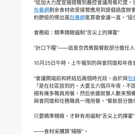
“從加大力度宣揚提醒到嚴控會議用餐尺度，
包養網
剩余食材收受接管應用到提倡過度辦事
約節儉的傑出風
包養網
氣貫徹會議一直。”這
會務組：精準精緻遏制“舌尖上的揮霍”
“計口下糧”——這是京西賓館餐飲部分擔任
10月25日午時，上午報到的與會同道和年
“會議開端前和終結后兩個時光段，由於與
包
「是在社區撿到的，大要五六個月年夜，不
細有幾多職員用餐，然后依據就餐人數來預
與會同道和任務職員一塊用餐。”餐飲部分擔
只要精準精緻，才幹有用遏制“舌尖上的揮霍”
——食材采購算“細賬”。