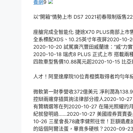
養網
9
​以“開箱”情勢上市 DS7 2021初春限制版售22
座艙完成全智能化 捷途X70 PLUS南部上市售價
全系標配XDS、10.25英寸年夜屏2020-10
2020-10-20 試駕廣汽豐田威蘭達：“威”力實
2020-10-18 瑞虎8 PLUS 正式上市 搭載兩
四款車型售價10.88萬元起2020-10-15 比
人才！阿里達摩院10位青橙獎取得者均勻年紀
微軟第一財季營收372億美元 凈利潤為138.9
控辯兩邊穿插質詢法律部分證人2020-10-
有贊精選等在列2020-10-27 在陽光照耀
紀就發明過……2020-10-27 美國證券買
10-26 三星會長78歲李健熙往世！巨額遺產
的這個阿爾法蛋，畢竟多硬核？2020-09-