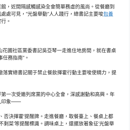
賓館，近間隔感觸感染全會簡單務虛的風尚。從餐廳到
處處可見，“光盤舉動”人人踐行，總書記主要唆
包養
實行。
長山花圃社區黨委書記吳亞琴一走進住地房間，就在書桌
事任務指南”。
徹落實總書記關于禁止餐飲揮霍行動主要唆使精力，提
琴第一次受邀列席黨的中心全會，深感謝動和高興。年
入印象——
儉、否決揮霍’提醒牌。走進餐廳，取餐臺上、餐桌上都
、不剩菜’等提醒標識。調味桌上，還擺放著象征‘光盤舉