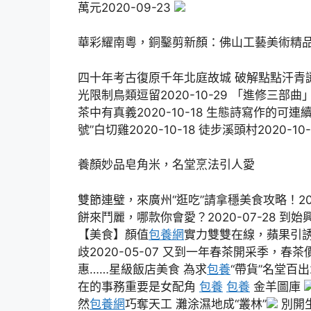
萬元2020-09-23
華彩耀南粵，銅鑿剪新顏：佛山工藝美術精
四十年考古復原千年北庭故城 破解點點汗青謎團
光限制鳥類逗留2020-10-29 「進修三部曲
茶中有真義2020-10-18 生態詩寫作的可連續性2
號”白切雞2020-10-18 徒步溪頭村2020-10-
養顏妙品皂角米，名堂烹法引人愛
雙節連璧，來廣州“逛吃”請拿穩美食攻略！2020
餅來鬥麗，哪款你會愛？2020-07-28 到始
【美食】顏值
包養網
實力雙雙在線，蘋果引
歧2020-05-07 又到一年春茶開采季，春茶
惠……星級飯店美食 為求
包養
“帶貨”名堂百出
在的事務重要是女配角
包養
包養
金羊圖庫
然
包養網
巧奪天工 灘涂濕地成“叢林”
別開