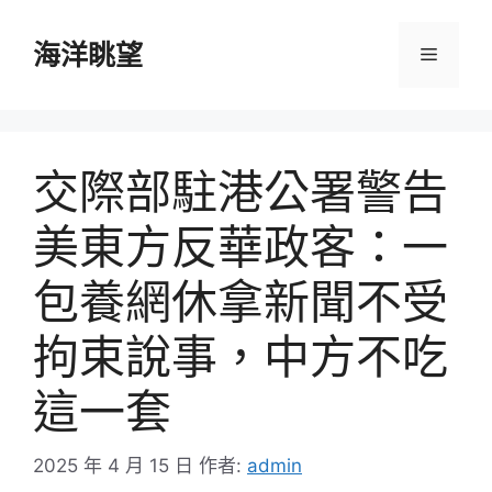
跳
至
海洋眺望
選
主
要
單
內
容
交際部駐港公署警告
美東方反華政客：一
包養網休拿新聞不受
拘束說事，中方不吃
這一套
2025 年 4 月 15 日
作者:
admin