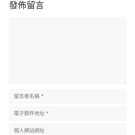
發佈留言
留
言
留
言
者
電
名
子
稱
郵
個
件
人