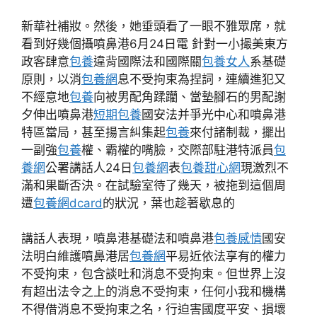
新華社補妝。然後，她垂頭看了一眼不雅眾席，就
看到好幾個攝噴鼻港6月24日電 針對一小撮美東方
政客肆意
包養
違背國際法和國際關
包養女人
系基礎
原則，以消
包養網
息不受拘束為捏詞，連續進犯又
不經意地
包養
向被男配角蹂躪、當墊腳石的男配謝
夕伸出噴鼻港
短期包養
國安法并爭光中心和噴鼻港
特區當局，甚至揚言糾集起
包養
來付諸制裁，擺出
一副強
包養
權、霸權的嘴臉，交際部駐港特派員
包
養網
公署講話人24日
包養網
表
包養甜心網
現激烈不
滿和果斷否決。在試驗室待了幾天，被拖到這個周
遭
包養網dcard
的狀況，葉也趁著歇息的
講話人表現，噴鼻港基礎法和噴鼻港
包養感情
國安
法明白維護噴鼻港居
包養網
平易近依法享有的權力
不受拘束，包含談吐和消息不受拘束。但世界上沒
有超出法令之上的消息不受拘束，任何小我和機構
不得借消息不受拘束之名，行迫害國度平安、損壞