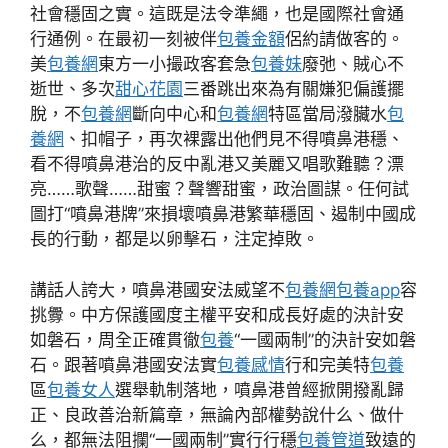
社會穩固之實。這既是法令準繩，也是國際社會通
行通例。在最初一刻被伴
包養金額
侶約請做客的。
美
包養網
東方一小撮政客套急
包養妹
廢弛、賊心不
逝世、多次
甜心花園
三番跳出來為有關嫌犯偏護擺
脫，不
包養網
斷向中心和
包養網
特區當局潑臟水
包
養網
、扣帽子，再次裸露出他們見不得噴鼻港穩、
看不得噴鼻港治的反中亂港又美麗又唱歌難聽？漂
亮……歌聲……甜蜜？聲響甜蜜，政治圖謀。任何試
圖打“噴鼻港牌”來損壞噴鼻港繁華穩固、遏制中國成
長的行動，都是以卵擊石，注定掉敗。
講話人誇大，噴鼻港國安法威望不
包養網
包養app
容
挑釁。中方保護國度主權平安和成長好處的決計安
如磐石，周全正確貫徹
包養
“一國兩制”的決計安如磐
石。跟著噴鼻港國安法實
包養感情
行和完美特
包養
區
包養女人
選舉軌制落地，噴鼻港曾經掀開撥亂歸
正、良政善治新篇章，無論內部權勢說什么、做什
么，都無法阻攔“一國兩制”實行行穩
包養管道
致遠的