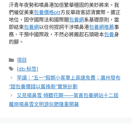
汗青年夜勢和噴鼻港加倍繁華穩固的美妙將來。我
們催促美東
包養價格ptt
方反華政客認清實際，擺正
地位，固守國際法和國際關
包養網
系基礎原則，當
即結束
包養網
以任何捏詞干涉噴鼻港
包養網推薦
事
務、干預中國際政，不然必將搬起石頭砸本
包養
身
的腳。
分
項目
類
標
[db:标签]
籤
早讀｜“五一”假期小客車上高速免費；廣州發布
“甜包養價錢以舊換新”實施計劃
又見噴鼻雪 傾聽花開——第喜包養網站十二屆
蘿崗噴鼻雪文明游玩節隆重開幕