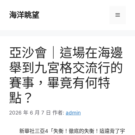
跳
至
海洋眺望
選
主
要
單
內
容
亞沙會｜這場在海邊
舉到九宮格交流行的
賽事，畢竟有何特
點？
2026 年 6 月 7 日
作者:
admin
新華社三亞4「失衡！徹底的失衡！這違背了宇