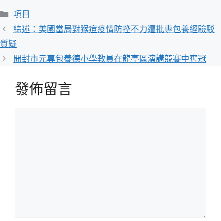
分
項目
類
綜述：美國當局對猴痘疫情防控不力遭批專包養經驗駁
質疑
開封市元專包養德小學教員在龍亭區演講競賽中奪冠
發佈留言
留
言