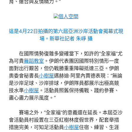
育、連合與友情精力。”
個人空間
這是4月22日拍攝的第六屆亞洲沙岸活動會揭幕式現
場。新華社記者 朱崢 攝
在國際情勢復雜多變確當下，如許的“全家福”尤
為可貴
舞蹈教室
。伊朗代表團因國際特別情形一度
面對出行艱苦，但仍戰勝重重障礙抵達三亞。伊朗
奧委會秘書長
小樹屋
邁赫迪·阿里內賈德表現：“無論
是沙岸足球、沙岸排球，伊朗隊員都展示出極高競
技水準
小樹屋
。活動員照舊保持備戰、踐約參賽、
盡心盡力展示風度。”
賽場之外，“全家福”的意義還在延長。本屆亞沙
會活動員村設置在三亞紅樹林度假世界，配套舉措
措施完美，可知足活動員
小樹屋
住宿、練習、生涯