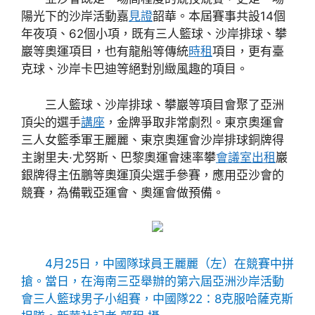
陽光下的沙岸活動嘉
見證
韶華。本屆賽事共設14個
年夜項、62個小項，既有三人籃球、沙岸排球、攀
巖等奧運項目，也有龍船等傳統
時租
項目，更有臺
克球、沙岸卡巴迪等絕對別緻風趣的項目。
三人籃球、沙岸排球、攀巖等項目會聚了亞洲
頂尖的選手
講座
，金牌爭取非常劇烈。東京奧運會
三人女籃季軍王麗麗、東京奧運會沙岸排球銅牌得
主謝里夫·尤努斯、巴黎奧運會速率攀
會議室出租
巖
銀牌得主伍鵬等奧運頂尖選手參賽，應用亞沙會的
競賽，為備戰亞運會、奧運會做預備。
4月25日，中國隊球員王麗麗（左）在競賽中拼
搶。當日，在海南三亞舉辦的第六屆亞洲沙岸活動
會三人籃球男子小組賽，中國隊22：8克服哈薩克斯