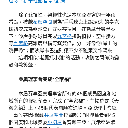
坦隊。新華社記者 郭程 攝
除了競技性，興趣性也是本屆亞沙會的一年夜
看點。被戲
私密空間
稱為“乒乓球桌上踢足球”的臺克
球初次成為亞沙會正式競賽項目；在動感音樂伴奏
下，沙岸手球球員完成
九宮格
扭轉扣殺、空中接力
等
九宮格
高難度舉措可獲雙倍計分，好像“沙岸上的
跳舞秀”；而沙岸卡巴迪則讓不少不雅眾笑作聲來
——這項相似“老鷹抓小雞”的活動，攻防之間佈滿變
數和歡笑聲。
亞奧理事會完成“全家福”
本屆賽事亞奧理事會所有的45個成員國度和地
域所有的報名參賽，完成了“全家福”。在揭幕式《天
海之約》上，45個代表團順次進場。亞奧理事會總
干事侯賽因·穆薩
共享空間
拉姆說：“很興奮看到45
個國度和地域奧委
小樹屋
會齊聚三亞，展示亞洲體