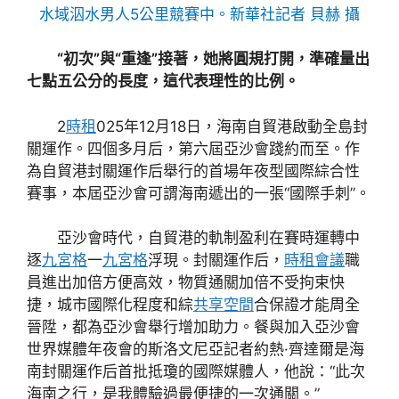
水域泅水男人5公里競賽中。新華社記者 貝赫 攝
“初次”與“重逢”接著，她將圓規打開，準確量出
七點五公分的長度，這代表理性的比例。
2
時租
025年12月18日，海南自貿港啟動全島封
關運作。四個多月后，第六屆亞沙會踐約而至。作
為自貿港封關運作后舉行的首場年夜型國際綜合性
賽事，本屆亞沙會可謂海南遞出的一張“國際手刺”。
亞沙會時代，自貿港的軌制盈利在賽時運轉中
逐
九宮格
一
九宮格
浮現。封關運作后，
時租會議
職
員進出加倍方便高效，物質通關加倍不受拘束快
捷，城市國際化程度和綜
共享空間
合保證才能周全
晉陞，都為亞沙會舉行增加助力。餐與加入亞沙會
世界媒體年夜會的斯洛文尼亞記者約熱·齊達爾是海
南封關運作后首批抵瓊的國際媒體人，他說：“此次
海南之行，是我體驗過最便捷的一次通關。”