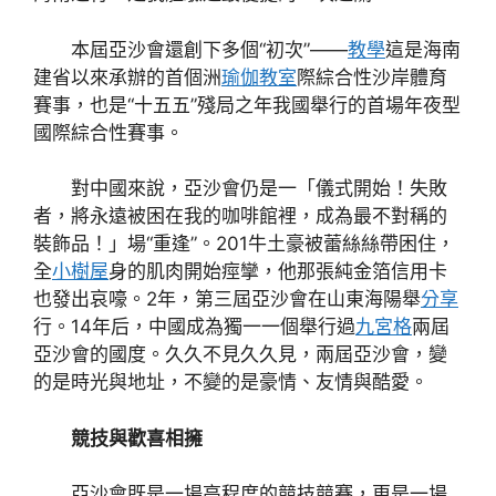
本屆亞沙會還創下多個“初次”——
教學
這是海南
建省以來承辦的首個洲
瑜伽教室
際綜合性沙岸體育
賽事，也是“十五五”殘局之年我國舉行的首場年夜型
國際綜合性賽事。
對中國來說，亞沙會仍是一「儀式開始！失敗
者，將永遠被困在我的咖啡館裡，成為最不對稱的
裝飾品！」場“重逢”。201牛土豪被蕾絲絲帶困住，
全
小樹屋
身的肌肉開始痙攣，他那張純金箔信用卡
也發出哀嚎。2年，第三屆亞沙會在山東海陽舉
分享
行。14年后，中國成為獨一一個舉行過
九宮格
兩屆
亞沙會的國度。久久不見久久見，兩屆亞沙會，變
的是時光與地址，不變的是豪情、友情與酷愛。
競技與歡喜相擁
亞沙會既是一場高程度的競技競賽，更是一場