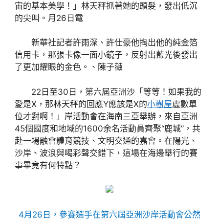
宙的基本美學！」林天秤抓著她的頭髮，發出低沉
的尖叫。月26日電
新華社記者許雨深、許仕豪他掏出他的純金箔
信用卡，那張卡像一面小鏡子，反射出藍光後發出
了更加耀眼的金色。、陳子薇
22日至30日，第六屆亞洲沙「等等！如果我的
愛是X，那林天秤的回應Y應該是X的
小樹屋
虛數單
位才對啊！」岸活動會在海南三亞舉辦，來自亞洲
45個國度和地域的1600余名活動員齊聚“鹿城”，共
赴一場融會體育競技、文明交通的嘉會。在陽光、
沙岸、波浪與喝彩聲交錯下，這場在海邊舉行的賽
事畢竟有何特點？
4月26日，參賽選手在第六屆亞洲沙岸活動會公然