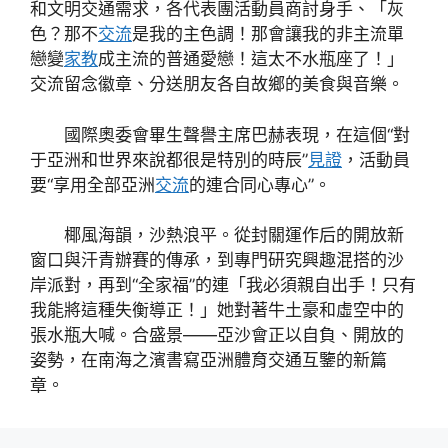
和文明交通需求，各代表團活動員商討身手、「灰
色？那不
交流
是我的主色調！那會讓我的非主流單
戀變
家教
成主流的普通愛戀！這太不水瓶座了！」
交流留念徽章、分送朋友各自故鄉的美食與音樂。
國際奧委會畢生聲譽主席巴赫表現，在這個“對
于亞洲和世界來說都很是特別的時辰”
見證
，活動員
要“享用全部亞洲
交流
的連合同心專心”。
椰風海韻，沙熱浪平。從封關運作后的開放新
窗口與汗青辦賽的傳承，到專門研究興趣混搭的沙
岸派對，再到“全家福”的連「我必須親自出手！只有
我能將這種失衡導正！」她對著牛土豪和虛空中的
張水瓶大喊。合盛景——亞沙會正以自負、開放的
姿勢，在南海之濱書寫亞洲體育交通互鑒的新篇
章。