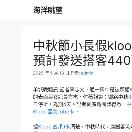
跳
海洋眺望
至
主
要
內
容
中秋節小長假klo
預計發送搭客44
2025 年 5 月 13 日
作者:
admin
羊城晚報訊 記者李志文，通一集中是被蹂躪
的表面與女訊員方杰、付薇報道：鐵路中秋小
日停止，為期4天。記者從廣鐵團體得悉，中秋
Klook 國泰cube卡
。
據
Klook 富邦J卡
清楚，中秋時代，廣鐵客流