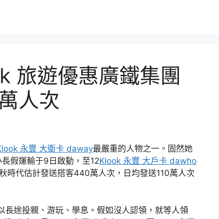
ok 旅遊優惠廣鐵集團
0萬人次
Klook 永豐 大衛卡 daway
最嚴重的人物之一。固然她
長假運輸于9日啟動，至12
Klook 永豐 大戶卡 dawho
時代估計發送搭客440萬人次，日均發送110萬人次
以長途投親、游玩、學息。假如沒人認領，就等人領