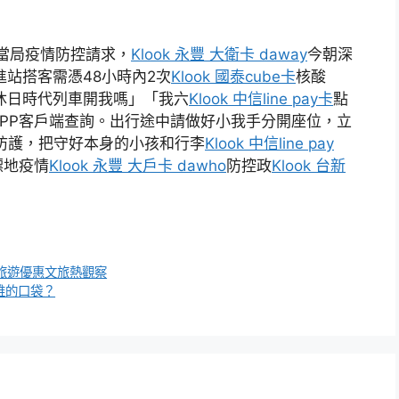
當局疫情防控請求，
Klook 永豐 大衛卡 daway
今朝深
進站搭客需憑48小時內2次
Klook 國泰cube卡
核酸
沐日時代列車開我嗎」「我六
Klook 中信line pay卡
點
APP客戶端查詢。出行途中請做好小我手分開座位，立
防護，把守好本身的小孩和行李
Klook 中信line pay
標地疫情
Klook 永豐 大戶卡 dawho
防控政
Klook 台新
 旅遊優惠文旅熱觀察
了誰的口袋？