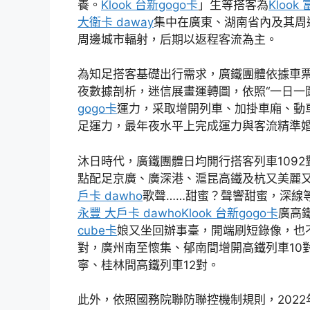
養。
Klook 台新gogo卡
」生等搭客為
Klook
大衛卡 daway
集中在廣東、湖南省內及其周
周邊城市輻射，后期以返程客流為主。
為知足搭客基礎出行需求，廣鐵團體依據車票預
夜數據剖析，迷信展畫運轉圖，依照“一日一
gogo卡
運力，采取增開列車、加掛車廂、動
足運力，最年夜水平上完成運力與客流精準
沐日時代，廣鐵團體日均開行搭客列車1092
點配足京廣、廣深港、滬昆高鐵及杭又美麗
戶卡 dawho
歌聲……甜蜜？聲響甜蜜，深線
永豐 大戶卡 dawho
Klook 台新gogo卡
廣高
cube卡
娘又坐回辦事臺，開端刷短錄像，也
對，廣州南至懷集、郁南間增開高鐵列車10
寧、桂林間高鐵列車12對。
此外，依照國務院聯防聯控機制規則，2022年