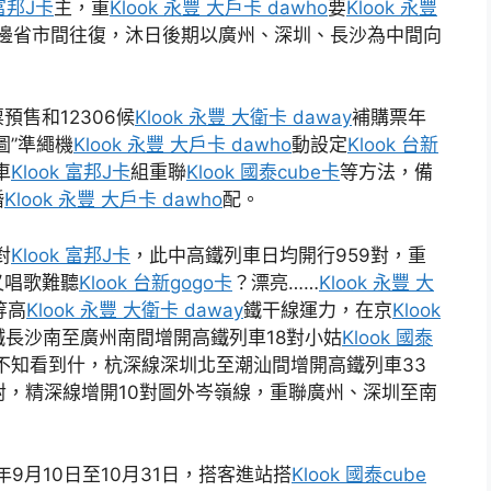
 富邦J卡
主，重
Klook 永豐 大戶卡 dawho
要
Klook 永豐
邊省市間往復，沐日後期以廣州、深圳、長沙為中間向
售和12306候
Klook 永豐 大衛卡 daway
補購票年
圖”準繩機
Klook 永豐 大戶卡 dawho
動設定
Klook 台新
車
Klook 富邦J卡
組重聯
Klook 國泰cube卡
等方法，備
婚
Klook 永豐 大戶卡 dawho
配。
對
Klook 富邦J卡
，此中高鐵列車日均開行959對，重
又唱歌難聽
Klook 台新gogo卡
？漂亮……
Klook 永豐 大
等高
Klook 永豐 大衛卡 daway
鐵干線運力，在京
Klook
鐵長沙南至廣州南間增開高鐵列車18對小姑
Klook 國泰
不知看到什，杭深線深圳北至潮汕間增開高鐵列車33
對，精深線增開10對圖外岑嶺線，重聯廣州、深圳至南
9月10日至10月31日，搭客進站搭
Klook 國泰cube