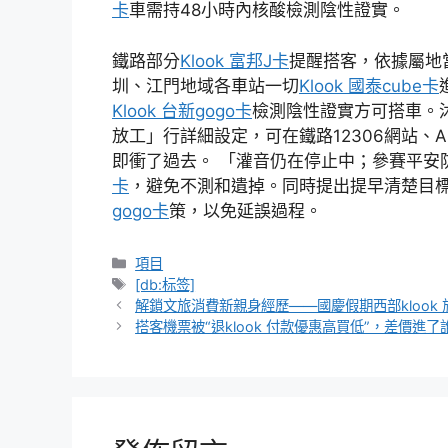
卡
車需持48小時內核酸檢測陰性證實。
鐵路部分
Klook 富邦J卡
提醒搭客，依據屬地
圳、江門地域各車站一切
Klook 國泰cube卡
Klook 台新gogo卡
檢測陰性證實方可搭車。
放工」行詳細設定，可在鐵路12306網站、
即衝了過去。 「灌音仍在停止中；參賽平安
卡
，避免不測和遺掉。同時提出提早清楚目
gogo卡
策，以免延誤過程。
分
項目
類
標
[db:标签]
籤
解鎖文旅消費新親身經歷——國慶假期西部klook
搭客機票被“退klook 付款優惠高買低”，差價進