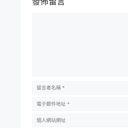
發佈留言
留
言
留
言
者
電
名
子
稱
郵
個
件
人