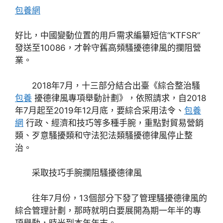
包養網
好比，中國變動位置的用戶需求編纂短信“KTFSR”
發送至10086，才幹守舊高頻騷擾德律風的攔阻營
業。
2018年7月，十三部分結合出臺《綜合整治騷
包養
擾德律風專項舉動計劃》，依照請求，自2018
年7月起至2019年12月底，要綜合采用法令、
包養
網
行政、經濟和技巧等多種手腕，重點對貿易營銷
類、歹意騷擾類和守法犯法類騷擾德律風停止整
治。
采取技巧手腕攔阻騷擾德律風
往年7月份，13個部分下發了管理騷擾德律風的
綜合管理計劃，那時就明白要展開為期一年半的專
項舉動，時光到本年年末。