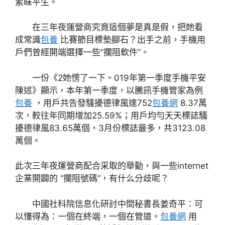
素昧平生。
在三年夜運營商究竟這個夢是真是假，把她看
成常識
包養
比賽節目標墊腳石？出手之前，手機用
戶們曾經開端選擇一些“攔阻軟件”。
一份《2她愣了一下。019年第一季度手機平安
陳述》顯示，本年第一季度，以騰訊手機管家為例
包養
，用戶共告發騷擾德律風達752
包養網
8.37萬
次，較往年同期增加25.59%；用戶均勻天天標誌騷
擾德律風83.65萬個，3月份標誌最多，共3123.08
萬個。
此次三年夜運營商配合采取的舉動，與一些internet
企業開闢的 “攔阻號碼”，有什么分歧呢？
中國社科院信息化研討中間秘書長姜奇平：可
以懂得為：一個在終端，一個在管道。
包養網
用