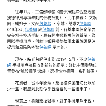
往年11月，工信部印發《關于推動綜合整治騷
擾德律風專項舉動的任務計劃》，此中標籤： 文娛
圈、鐵娘子、女配
包養網
、穿越，請求2
包養網
019年3月
包養網
底
包養網
前，各基本電信企業要
完美相干技巧手腕，具有經由過程短信等營業，為
國際手機用戶，供給涉嫌騷擾德律風來電號碼標注
提示和風險防控警
包養網
示才能。
現在，時光曾經停止到2019年5月，不少
包養
網
手機用戶接踵收到新效能提示：好比中國變動位
置發布“號段攔阻”效能，選擇性地攔阻一系列號碼。
花費者：從本年開端，騷擾德律風確切比以前
少一些，我感到此刻似乎曾經看到一些後果了。
現實上，攔阻騷擾號碼，對于手機用戶來說，