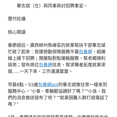
畢志斌（左）與同事商討招聘事宜。
豐代旺攝
核心閱讀
春節過后，廣西柳州魚峰區的就業幫扶干部畢志斌
忙碌了起來：搭建勞動保障服務平臺
包養網
，組織
線上線下招聘；開展點對點運輸服務，幫老鄉順利
返崗；發布崗位
包養網
信息，幫求職者拓寬就業渠
道……一天下來，工作滿滿當當。
早晨8點，53歲
包養網ppt
的畢志斌像往常一樣來到
服務中心。“小韋，車輛都協調好了嗎？”“小孫，我
們的消息推送發布了吧？”“就業困難人群打過電話了
嗎？”