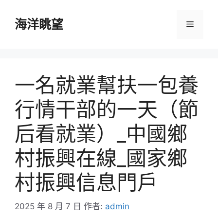
跳
至
海洋眺望
選
主
要
單
內
容
一名就業幫扶一包養
行情干部的一天（節
后看就業）_中國鄉
村振興在線_國家鄉
村振興信息門戶
2025 年 8 月 7 日
作者:
admin