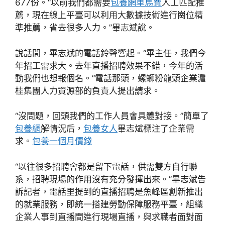
677份。“以前我們都需要
包養網車馬費
人工匹配推
薦，現在線上平臺可以利用大數據技術進行崗位精
準推薦，省去很多人力。”畢志斌說。
說話間，畢志斌的電話鈴聲響起。“畢主任，我們今
年招工需求大。去年直播招聘效果不錯，今年的活
動我們也想報個名。”電話那頭，螺螄粉龍頭企業滬
桂集團人力資源部的負責人提出請求。
“沒問題，回頭我們的工作人員會具體對接。”簡單了
包養網
解情況后，
包養女人
畢志斌標注了企業需
求。
包養一個月價錢
“以往很多招聘會都是留下電話，供需雙方自行聯
系，招聘現場的作用沒有充分發揮出來。”畢志斌告
訴記者，電話里提到的直播招聘是魚峰區創新推出
的就業服務，即統一搭建勞動保障服務平臺，組織
企業人事到直播間進行現場直播，與求職者面對面