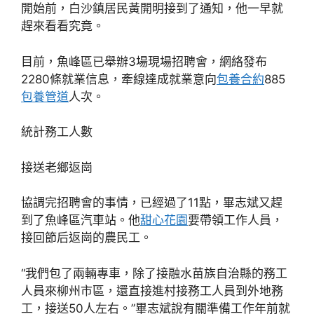
開始前，白沙鎮居民黃開明接到了通知，他一早就
趕來看看究竟。
目前，魚峰區已舉辦3場現場招聘會，網絡發布
2280條就業信息，牽線達成就業意向
包養合約
885
包養管道
人次。
統計務工人數
接送老鄉返崗
協調完招聘會的事情，已經過了11點，畢志斌又趕
到了魚峰區汽車站。他
甜心花園
要帶領工作人員，
接回節后返崗的農民工。
“我們包了兩輛專車，除了接融水苗族自治縣的務工
人員來柳州市區，還直接進村接務工人員到外地務
工，接送50人左右。”畢志斌說有關準備工作年前就