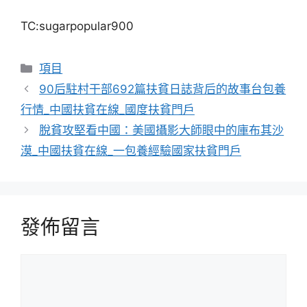
TC:sugarpopular900
分
項目
類
90后駐村干部692篇扶貧日誌背后的故事台包養
行情_中國扶貧在線_國度扶貧門戶
脫貧攻堅看中國：美國攝影大師眼中的庫布其沙
漠_中國扶貧在線_一包養經驗國家扶貧門戶
發佈留言
留
言