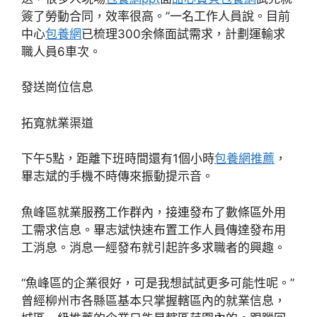
簽了勞動合同，效率很高。”一名工作人員說。目前
中心
包養網
已梳理300余條面試需求，計劃運輸求
職人員6車次。
發送崗位信息
拓寬就業渠道
下午5點，距離下班時間還有1個小時
包養網推薦
，
畢志斌的手機不時傳來振動提示音。
魚峰區就業服務工作群內，接連發布了數條區外用
工需求信息。畢志斌快速布置工作人員傳達發布用
工消息。消息一經發布就引起許多求職者的興趣。
“魚峰區的企業很好，可是我想試試更多可能性呢。”
曾經柳州市各縣區基本只掌握轄區內的就業信息，