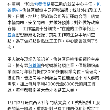
在籌劃：“和北
包養價格
部三縣的就業中心主任、
包
養網VIP
魚峰區鄉鎮主要領導溝通；統計外出務工人
數、日期、地點；跟旅游公司簽訂運輸合同，落實
車輛問題、安全問題，并做好預算；對外做好政策
宣傳……工作需要十分細致。”在他的工作筆記上，
包養
密密麻麻地記錄了前期工作的注意事項和重
點。為了做好點對點送工工作，中心開會就開了5
次。
畢志斌在現場告訴記者，魚峰區是柳州螺螄粉主產
區，擁有眾
包養網
多螺螄粉龍頭企業，僅螺螄粉產
業園區每年就能提供3000多個就業崗位。管理崗、
技術崗、普通崗等不同類型崗位能滿足不同人群的
需求，加上每月平均4000元至8000元的用工待
遇，每年都吸引著大量外地務工人員。
1月到3月是廣西人社部門落實農民工點對點送工服
務的第一階段，重點針對已有工作崗位和新確定工