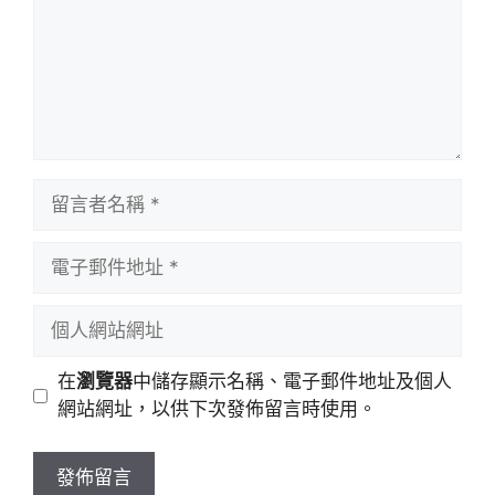
留
言
者
電
名
子
稱
郵
個
件
人
地
網
在
瀏覽器
中儲存顯示名稱、電子郵件地址及個人
址
站
網站網址，以供下次發佈留言時使用。
網
址