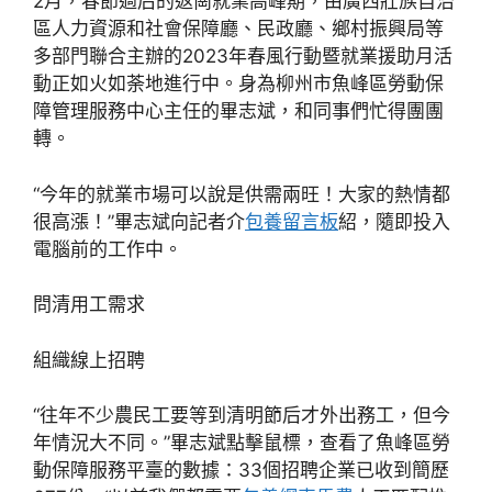
2月，春節過后的返崗就業高峰期，由廣西壯族自治
區人力資源和社會保障廳、民政廳、鄉村振興局等
多部門聯合主辦的2023年春風行動暨就業援助月活
動正如火如荼地進行中。身為柳州市魚峰區勞動保
障管理服務中心主任的畢志斌，和同事們忙得團團
轉。
“今年的就業市場可以說是供需兩旺！大家的熱情都
很高漲！”畢志斌向記者介
包養留言板
紹，隨即投入
電腦前的工作中。
問清用工需求
組織線上招聘
“往年不少農民工要等到清明節后才外出務工，但今
年情況大不同。”畢志斌點擊鼠標，查看了魚峰區勞
動保障服務平臺的數據：33個招聘企業已收到簡歷