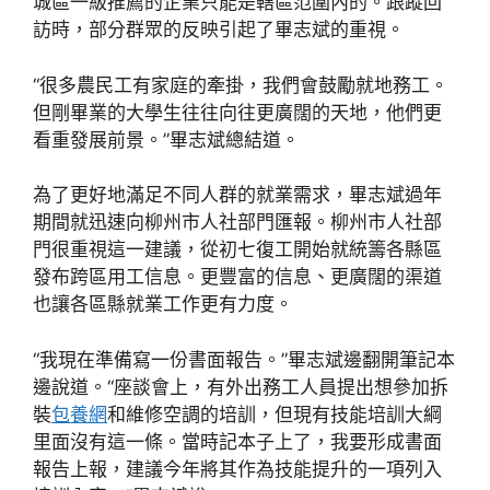
城區一級推薦的企業只能是轄區范圍內的。跟蹤回
訪時，部分群眾的反映引起了畢志斌的重視。
“很多農民工有家庭的牽掛，我們會鼓勵就地務工。
但剛畢業的大學生往往向往更廣闊的天地，他們更
看重發展前景。”畢志斌總結道。
為了更好地滿足不同人群的就業需求，畢志斌過年
期間就迅速向柳州市人社部門匯報。柳州市人社部
門很重視這一建議，從初七復工開始就統籌各縣區
發布跨區用工信息。更豐富的信息、更廣闊的渠道
也讓各區縣就業工作更有力度。
“我現在準備寫一份書面報告。”畢志斌邊翻開筆記本
邊說道。“座談會上，有外出務工人員提出想參加拆
裝
包養網
和維修空調的培訓，但現有技能培訓大綱
里面沒有這一條。當時記本子上了，我要形成書面
報告上報，建議今年將其作為技能提升的一項列入