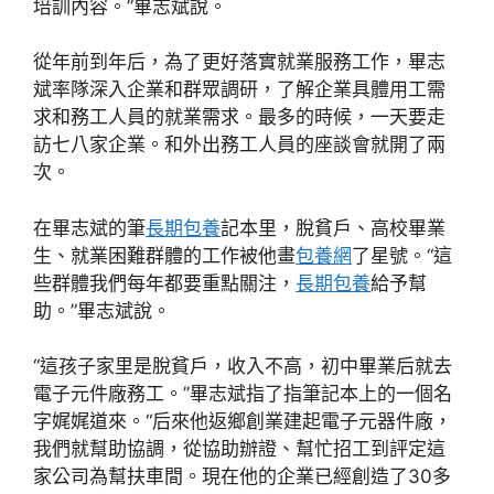
培訓內容。”畢志斌說。
從年前到年后，為了更好落實就業服務工作，畢志
斌率隊深入企業和群眾調研，了解企業具體用工需
求和務工人員的就業需求。最多的時候，一天要走
訪七八家企業。和外出務工人員的座談會就開了兩
次。
在畢志斌的筆
長期包養
記本里，脫貧戶、高校畢業
生、就業困難群體的工作被他畫
包養網
了星號。“這
些群體我們每年都要重點關注，
長期包養
給予幫
助。”畢志斌說。
“這孩子家里是脫貧戶，收入不高，初中畢業后就去
電子元件廠務工。”畢志斌指了指筆記本上的一個名
字娓娓道來。“后來他返鄉創業建起電子元器件廠，
我們就幫助協調，從協助辦證、幫忙招工到評定這
家公司為幫扶車間。現在他的企業已經創造了30多