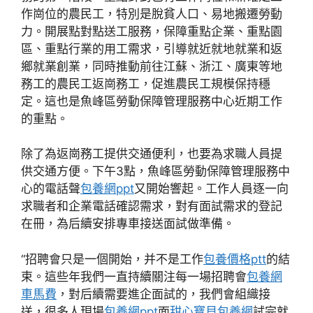
作崗位的農民工，特別是脫貧人口、易地搬遷勞動
力。開展點對點送工服務，保障重點企業、重點園
區、重點行業的用工需求，引導就近就地就業和返
鄉就業創業，同時推動前往江蘇、浙江、廣東等地
務工的農民工返崗務工，促進農民工規模保持穩
定。這也是魚峰區勞動保障管理服務中心近期工作
的重點。
除了為返崗務工提供交通便利，也要為求職人員提
供交通方便。下午3點，魚峰區勞動保障管理服務中
心的電話聲
包養網ppt
又開始響起。工作人員逐一向
求職者和企業電話確認需求，對有面試需求的登記
在冊，為后續安排專車接送面試做準備。
“招聘會只是一個開始，并不是工作
包養價格ptt
的結
束。這些年我們一直持續關注每一場招聘會
包養網
車馬費
，對后續需要進企面試的，我們會組織接
送，很多人現場
包養網ppt
面
甜心寶貝包養網
試完就