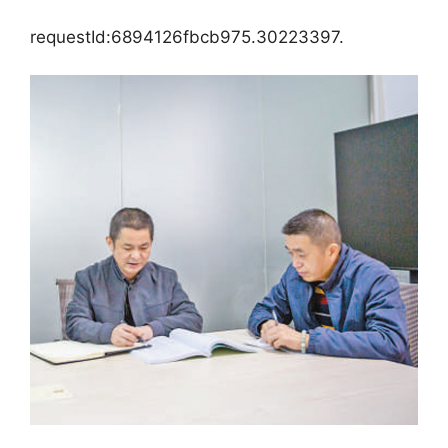
requestId:6894126fbcb975.30223397.