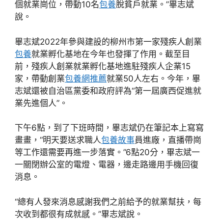
個就業崗位，帶動10名
包養
脫貧戶就業。”畢志斌
說。
畢志斌2022年參與建設的柳州市第一家殘疾人創業
包養
就業孵化基地在今年也發揮了作用。截至目
前，殘疾人創業就業孵化基地進駐殘疾人企業15
家，帶動創業
包養網推薦
就業50人左右。今年，畢
志斌還被自治區黨委和政府評為“第一屆廣西促進就
業先進個人”。
下午6點，到了下班時間，畢志斌仍在筆記本上寫寫
畫畫，“明天要送求職人
包養故事
員進廠，直播帶崗
等工作還需要再進一步落實。”6點20分，畢志斌一
一關閉辦公室的電燈、電器，邊走路邊用手機回復
消息。
“總有人發來消息感謝我們之前給予的就業幫扶，每
次收到都很有成就感。”畢志斌說。