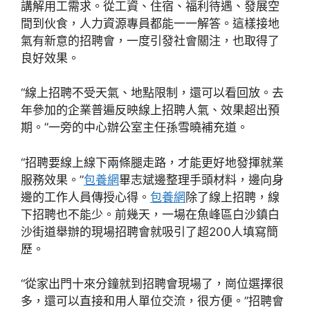
講解用工需求。從工資、住宿、福利待遇、發展空
間到伙食，人力資源專員都能一一解答。這樣接地
氣有新意的招聘會，一度引發社會關注，也取得了
良好效果。
“線上招聘不受天氣、地點限制，還可以看回放。去
年參加的企業普遍反映線上招聘人氣、效果超出預
期。”一旁的中心辦公室主任孫雪曉補充道。
“招聘要線上線下兩條腿走路，才能更好地發揮就業
服務效果。”
包養網
畢志斌邊整理手頭材料，邊向身
邊的工作人員傳授心得。
包養網
除了線上招聘，線
下招聘也不能少。前幾天，一場在魚峰區白沙鎮白
沙街道舉辦的現場招聘會就吸引了超200人填寫簡
歷。
“從家出門十來分鐘就到招聘會現場了，崗位選擇很
多，還可以直接和用人單位交流，很方便。”招聘會