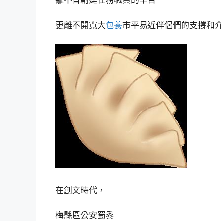
離不首創建任務職員的辛苦
更離不開寬大
包養
市平易近伴侶們的支撐和
在創文時代，
梅縣區公安蜀黍