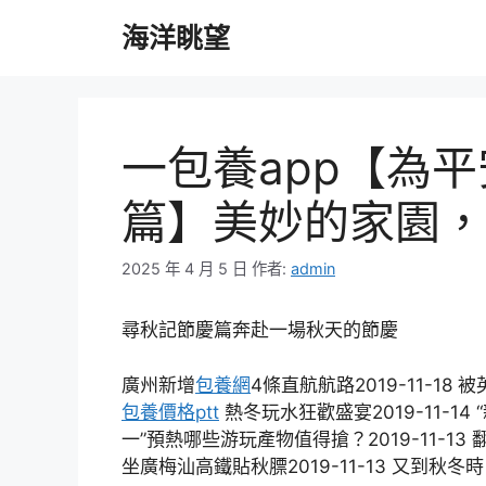
跳
海洋眺望
至
主
要
內
容
一包養app【為
篇】美妙的家園，
2025 年 4 月 5 日
作者:
admin
尋秋記節慶篇奔赴一場秋天的節慶
廣州新增
包養網
4條直航航路2019-11-18 
包養價格ptt
熱冬玩水狂歡盛宴2019-11-14 
一”預熱哪些游玩產物值得搶？2019-11-13
坐廣梅汕高鐵貼秋膘2019-11-13 又到秋冬時