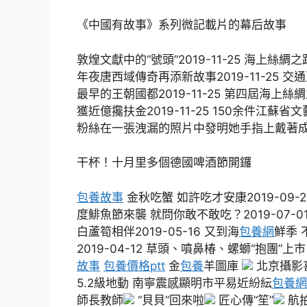
《中國有故事》系列微記載片的幕后故事
敦煌文獻中的“號頭”2019-11-25 海上絲綢
年夜唐西域傳奇再添新故事2019-11-25 交通
最早的王朝國都2019-11-25 第四屆海上絲綢
獲近億攙扶金2019-11-25 150余件江
粉絲在一張洩漏的照片中發明她手指上戴著
干杯！十月里多個德國啤酒節開鑼
包養故事
金秋吃蟹 如許吃才安康2019-09-2
度鯡魚節來襲 就問你敢不敢吃？2019-07-01
白蘆筍相伴2019-05-16 又到海
包養網
鮮季 
2019-04-12 草頭、噴鼻椿、螺螄“抱團”上市
故事
包養價格ptt
金
包養
羊圖庫
北京攝影
5.2級地動 南寧震感顯明市平易近紛紜
包養網
師長教師
“貝貝”回來啦
匠心傳“笙”
航