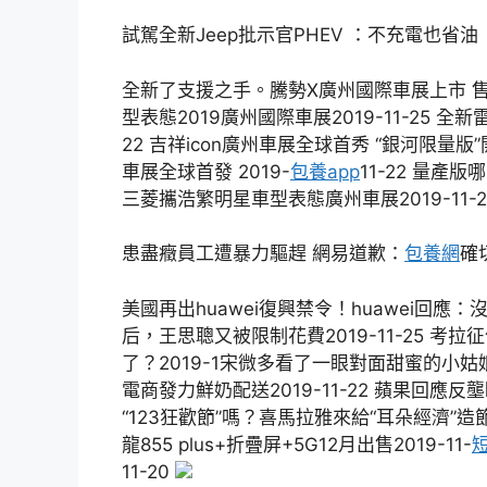
試駕全新Jeep批示官PHEV ：不充電也省油
​全新了支援之手。騰勢X廣州國際車展上市 售價2
型表態2019廣州國際車展2019-11-25 全
22 吉祥icon廣州車展全球首秀 “銀河限量版”開
車展全球首發 2019-
包養app
11-22 量產版
三菱攜浩繁明星車型表態廣州車展2019-11-22
患盡癥員工遭暴力驅趕 網易道歉：
包養網
確
美國再出huawei復興禁令！huawei回應：
后，王思聰又被限制花費2019-11-25 
了？2019-1宋微多看了一眼對面甜蜜的小姑
電商發力鮮奶配送2019-11-22 蘋果回應反
“123狂歡節”嗎？喜馬拉雅來給“耳朵經濟”造節了
龍855 plus+折疊屏+5G12月出售2019-11-
11-20