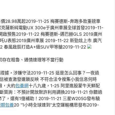
8.98萬起2019-11-25 梅賽德斯-奔跑多款重磅車
新雷克薩斯純電動UX 300e于廣州車展全球首發2019-11-
啟預售2019-11-22 梅賽德斯-邁巴赫GLS 2019廣州
哪吒U表態2019廣州車展 2019-11-22 新勁炫上市 廣汽
 春風啟辰打造A+級SUV甲等艙2019-11-22
切存在粗魯、通情達理等不當行動
沒證據，涉嫌守法2019-11-25 這是怎么回事？一夜過
考拉征信被查激發連鎖反映 不符合法令搜集小我信息何時
娘，大約
包養網
十八九歲，1-25 阿里進股蒙牛天鮮配
壟斷質詢：不預計開放默許利用調換2019-11-21 你聽過
，還有1億補助！2019-11-21 三星W205G發布驍
短期包養
20 “1小時全球達到”太空運輸構思發布2019-