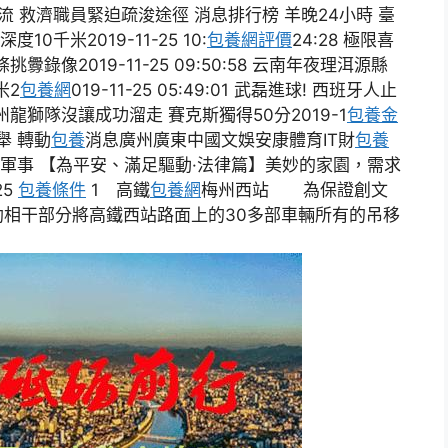
 救濟職員緊迫疏浚途徑 消息排行榜 羊晚24小時 臺
度10千米2019-11-25 10:
包養網評價
24:28 極限喜
錄像2019-11-25 09:50:58 云南年夜理洱源縣
米2
包養網
019-11-25 05:49:01 武磊進球! 西班牙人止
時,廣州龍獅隊沒讓成功溜走 賽克斯獨得50分2019-1
包養金
舉 轉動
包養
消息廣州廣東中國文娛安康體育IT財
包養
導軍事 【為平安、滿足驅動·法律篇】美妙的家園，需求
25
包養條件
1 高鐵
包養網
梅州西站 為保證創文
相干部分將高鐵西站路面上的30多部車輛所有的吊移