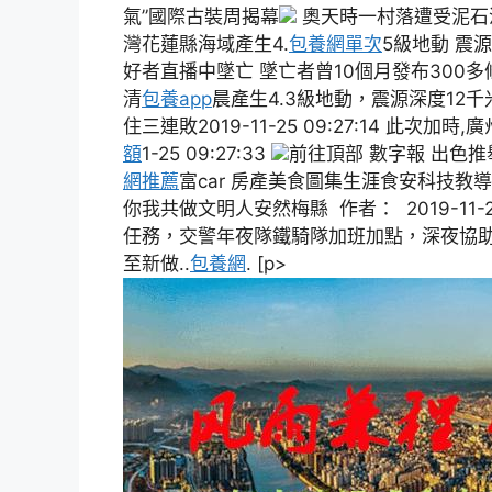
氣”國際古裝周揭幕
奧天時一村落遭受泥石流
灣花蓮縣海域產生4.
包養網單次
5級地動 震源深
好者直播中墜亡 墜亡者曾10個月發布300多條挑釁
清
包養app
晨產生4.3級地動，震源深度12千
住三連敗2019-11-25 09:27:14 此次加
額
1-25 09:27:33
前往頂部 數字報 出色推
網推薦
富car 房產美食圖集生涯食安科技教
你我共做文明人安然梅縣 作者： 2019-11-
任務，交警年夜隊鐵騎隊加班加點，深夜協助
至新做..
包養網
. [p>