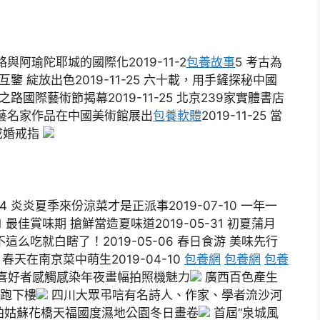
之路與阿瑜陀耶城的國際化2019-11-2
包養故事
5 考古為
互鑒 綻放出色2019-11-25 六十載，用手鏟探秘中國
之路國際藝術節揭幕2019-11-25 北京239家實體書店
蘇省文藝名家作品在中國美術館展出
包養軟體
2019-11-25 當
成婚戒指
4 炎炎夏季來份涼菜才是正派事2019-07-10 一年一
 最佳賞味期 搶鮮當造夏味道2019-05-31 初夏蒲月
不這么吃就白瞎了！2019-05-06 春日食游 美味先行
 春天在南京菜中萌生2019-04-10
包養網
包養網
包養
喜好者感觸感染年夜畫幅拍照機魅力
廣西百色產生
跑下樓
四川大眾弔唁有名詩人、作家、學者流沙河
拍姑蘇花橋天福國度濕地公園冬日畫卷
首屆“泉城風