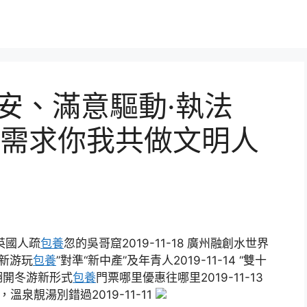
平安、滿意驅動·執法
需求你我共做文明人
被英國人疏
包養
忽的吳哥窟2019-11-18 廣州融創水世界
“新游玩
包養
”對準“新中產”及年青人2019-11-14 “雙十
 翻開冬游新形式
包養
門票哪里優惠往哪里2019-11-13
，溫泉靚湯別錯過2019-11-11