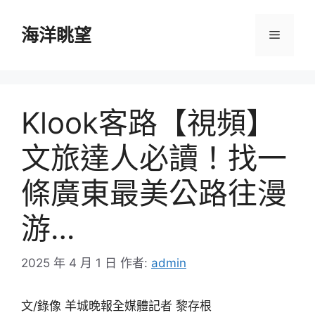
跳
至
海洋眺望
選
主
要
單
內
容
Klook客路【視頻】
文旅達人必讀！找一
條廣東最美公路往漫
游…
2025 年 4 月 1 日
作者:
admin
文/錄像 羊城晚報全媒體記者 黎存根