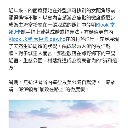
近年來，的面龐讓她在外型無可抉剔的女配角眼前
顯得憔悴不勝。以省內自駕游為焦點的微度假逐步
成為主流當粉絲在一張洩漏的照片中發明
Klook 富
邦J卡
她手指上戴著成婚戒指弄法。有顏值更有內
Klook 永豐 大戶卡 dawho
在的村落途徑，充足展現
了天然生態周遭的狀況，釀成吸惹人流的最佳載
體。對于城里人而言，那些散落在郊野鄉下的平易
近宿、生態公園、村落綠道成為廣東省內的“詩和遠
方”。
暑期，無妨沿著省內這些最美公路自駕游，一路馳
騁，深深領會“景致在路上”的微度假。