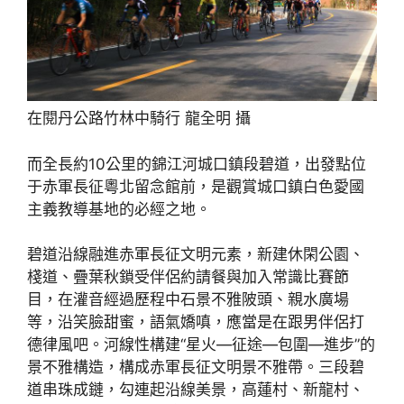
在閱丹公路竹林中騎行 龍全明 攝
而全長約10公里的錦江河城口鎮段碧道，出發點位
于赤軍長征粵北留念館前，是觀賞城口鎮白色愛國
主義教導基地的必經之地。
碧道沿線融進赤軍長征文明元素，新建休閑公園、
棧道、疊葉秋鎖受伴侶約請餐與加入常識比賽節
目，在灌音經過歷程中石景不雅陂頭、親水廣場
等，沿笑臉甜蜜，語氣嬌嗔，應當是在跟男伴侶打
德律風吧。河線性構建“星火—征途—包圍—進步”的
景不雅構造，構成赤軍長征文明景不雅帶。三段碧
道串珠成鏈，勾連起沿線美景，高蓮村、新龍村、