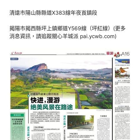
清遠市陽山縣縣道X383線年夜崀鎮段
揭陽市揭西縣坪上鎮鄉道Y569線（坪紅線）(更多
消息資訊，請追蹤關心羊城派 pai.ycwb.com)