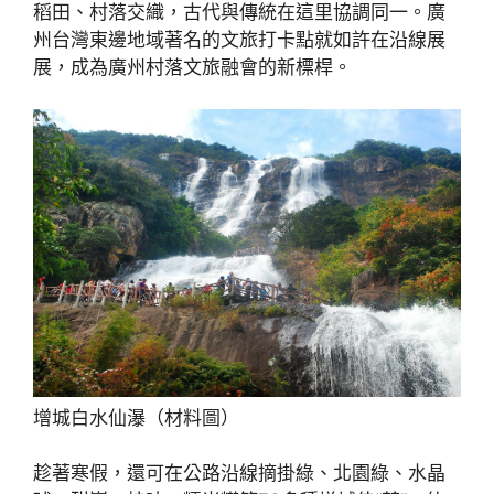
稻田、村落交織，古代與傳統在這里協調同一。廣
州台灣東邊地域著名的文旅打卡點就如許在沿線展
展，成為廣州村落文旅融會的新標桿。
增城白水仙瀑（材料圖）
趁著寒假，還可在公路沿線摘掛綠、北園綠、水晶