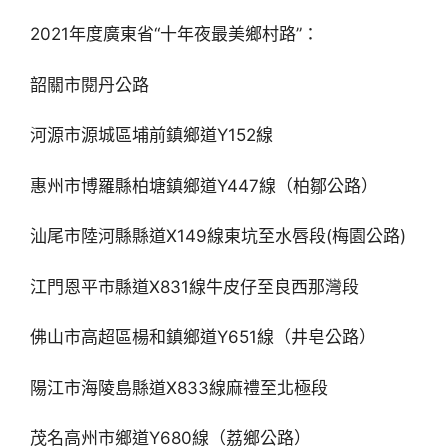
2021年度廣東省“十年夜最美鄉村路”：
韶關市閱丹公路
河源市源城區埔前鎮鄉道Y152線
惠州市博羅縣柏塘鎮鄉道Y447線（柏鄒公路）
汕尾市陸河縣縣道X149線東坑至水唇段(梅園公路)
江門恩平市縣道X831線牛皮仔至良西那灣段
佛山市高超區楊和鎮鄉道Y651線（井皂公路）
陽江市海陵島縣道X833線麻禮至北極段
茂名高州市鄉道Y680線（荔鄉公路）