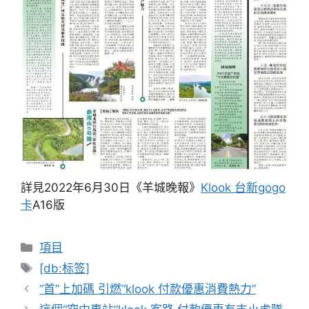
詳見2022年6月30日《羊城晚報》
Klook 台新gogo
卡
A16版
分
項目
類
標
[db:标签]
籤
“首”上加碼 引燃“klook 付款優惠消費熱力”