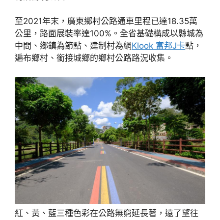
至2021年末，廣東鄉村公路通車里程已達18.35萬
公里，路面展裝率達100%。全省基礎構成以縣城為
中間、鄉鎮為節點、建制村為網
Klook 富邦J卡
點，
遍布鄉村、銜接城鄉的鄉村公路路況收集。
紅、黃、藍三種色彩在公路無窮延長著，遠了望往