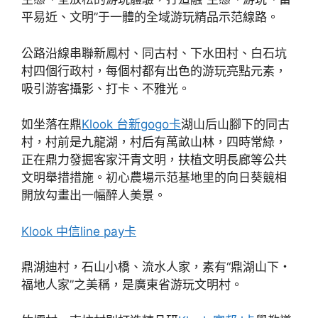
平易近、文明”于一體的全域游玩精品示范線路。
公路沿線串聯新鳳村、同古村、下水田村、白石坑
村四個行政村，每個村都有出色的游玩亮點元素，
吸引游客攝影、打卡、不雅光。
如坐落在鼎
Klook 台新gogo卡
湖山后山腳下的同古
村，村前是九龍湖，村后有萬畝山林，四時常綠，
正在鼎力發掘客家汗青文明，扶植文明長廊等公共
文明舉措措施。初心農場示范基地里的向日葵競相
開放勾畫出一幅醉人美景。
Klook 中信line pay卡
鼎湖迪村，石山小橋、流水人家，素有“鼎湖山下・
福地人家”之美稱，是廣東省游玩文明村。