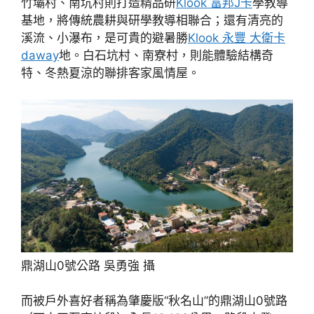
竹壩村、南坑村則打造精品研
Klook 富邦J卡
學教導
基地，將傳統農耕與研學教導相聯合；還有清亮的
溪流、小瀑布，是可貴的避暑勝
Klook 永豐 大衛卡
daway
地。白石坑村、南寮村，則能體驗結構奇
特、冬熱夏涼的聯排客家風情屋。
鼎湖山0號公路 吳勇強 攝
而被戶外喜好者稱為肇慶版“秋名山”的鼎湖山0號路