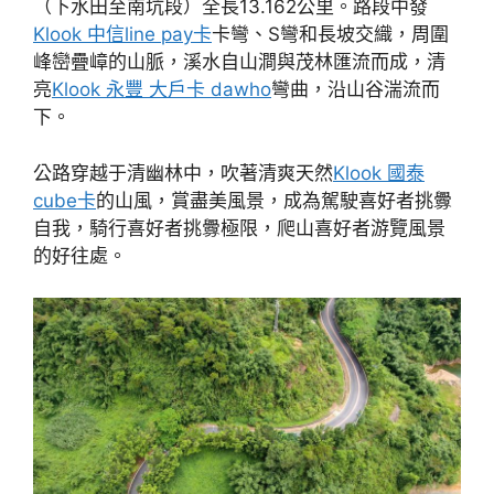
（下水田至南坑段）全長13.162公里。路段中發
Klook 中信line pay卡
卡彎、S彎和長坡交織，周圍
峰巒疊嶂的山脈，溪水自山澗與茂林匯流而成，清
亮
Klook 永豐 大戶卡 dawho
彎曲，沿山谷湍流而
下。
公路穿越于清幽林中，吹著清爽天然
Klook 國泰
cube卡
的山風，賞盡美風景，成為駕駛喜好者挑釁
自我，騎行喜好者挑釁極限，爬山喜好者游覽風景
的好往處。