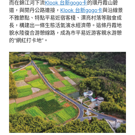
而在錦江河下流
Klook 台新gogo卡
的環丹霞山碧
道，與閱丹公路連接，
Klook 台新gogo卡
與沿線景
不雅節點、特點平易近宿客棧、漂亮村落等融會成
長，構建出一條生態活氣濱水經濟帶。這條丹霞地
貌水陸復合游憩線路，成為市平易近游客親水游憩
的“網紅打卡地”。