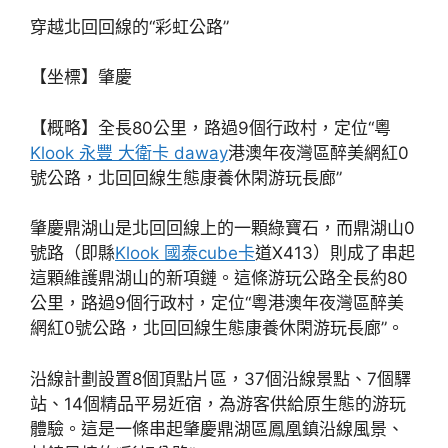
穿越北回回線的“彩虹公路”
【坐標】肇慶
【概略】全長80公里，路過9個行政村，定位“粵
Klook 永豐 大衛卡 daway
港澳年夜灣區醉美網紅0
號公路，北回回線生態康養休閑游玩長廊”
肇慶鼎湖山是北回回線上的一顆綠寶石，而鼎湖山0
號路（即縣
Klook 國泰cube卡
道X413）則成了串起
這顆維護鼎湖山的新項鏈。這條游玩公路全長約80
公里，路過9個行政村，定位“粵港澳年夜灣區醉美
網紅0號公路，北回回線生態康養休閑游玩長廊”。
沿線計劃設置8個頂點片區，37個沿線景點、7個驛
站、14個精品平易近宿，為游客供給原生態的游玩
體驗。這是一條串起肇慶鼎湖區鳳凰鎮沿線風景、