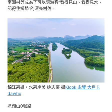
南湖村等成為了可以讓游客”看得見山、看得見水、
記得住鄉愁”的漂亮村落。
錦江碧道，水碧岸美 姚志豪 攝
Klook 永豐 大戶卡
dawho
鼎湖山0號路