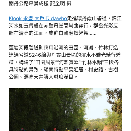
閱丹公路串景成鏈 龍全明 攝
Klook 永豐 大戶卡 dawho
走進環丹霞山碧道，錦江
河水如玉帶般在赤壁丹崖間彎曲穿行，群巒光影反
照在清亮的江面，成群白鷺翩然起舞……
董塘河段碧道則應用沿河的田園、河灘、竹林打造
連通省道S246線與丹霞山景區的濱水不雅光騎行碧
道，構建了“田園風景”“河灘賞翠”“竹林水韻”三段各
具特點的景致，嶺南特點平易近居、村史館、古樹
公園、漂亮天井讓人琳琅滿目。