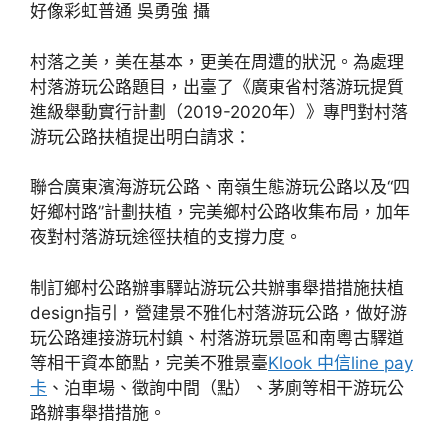
好像彩虹普通 吳勇強 攝
村落之美，美在基本，更美在周遭的狀況。為處理
村落游玩公路題目，出臺了《廣東省村落游玩提質
進級舉動實行計劃（2019-2020年）》專門對村落
游玩公路扶植提出明白請求：
聯合廣東濱海游玩公路、南嶺生態游玩公路以及“四
好鄉村路”計劃扶植，完美鄉村公路收集布局，加年
夜對村落游玩途徑扶植的支撐力度。
制訂鄉村公路辦事驛站游玩公共辦事舉措措施扶植
design指引，營建景不雅化村落游玩公路，做好游
玩公路連接游玩村鎮、村落游玩景區和南粵古驛道
等相干資本節點，完美不雅景臺
Klook 中信line pay
卡
、泊車場、徵詢中間（點）、茅廁等相干游玩公
路辦事舉措措施。