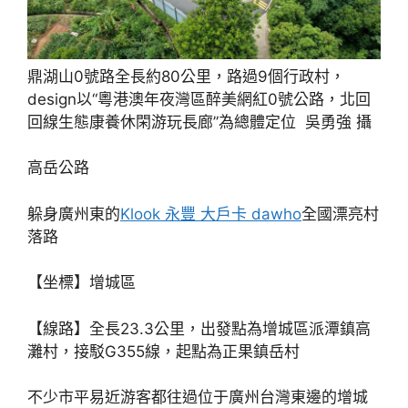
鼎湖山0號路全長約80公里，路過9個行政村，
design以“粵港澳年夜灣區醉美網紅0號公路，北回
回線生態康養休閑游玩長廊”為總體定位 吳勇強 攝
高岳公路
躲身廣州東的
Klook 永豐 大戶卡 dawho
全國漂亮村
落路
【坐標】增城區
【線路】全長23.3公里，出發點為增城區派潭鎮高
灘村，接駁G355線，起點為正果鎮岳村
不少市平易近游客都往過位于廣州台灣東邊的增城