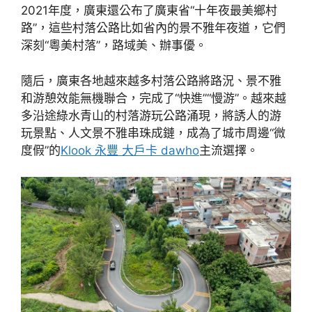
2021年度，廣東還公布了廣東省“十年夜最美鄉村
路”，這些村落公路比如省內的景不雅年夜道，它們
深刻“粵美村落”，路域美、辦事優。
隨后，廣東各地越來越多村落公路將路況、景不雅
和游憩效能無機聯合，完成了“快進”“慢游”。越來越
多沿途綠水青山的村落游玩公路涌現，將誘人的游
玩景點、人文景不雅串珠成鏈，成為了城市周邊“微
度假”的
Klook 永豐 大戶卡 dawho
主流選擇。