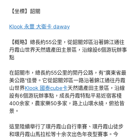
【坐標】韶關
Klook 永豐 大衛卡 daway
【概略】總長約55公里，從韶關郊區沿著錦江通往
丹霞山世界天然遺產田主景區，沿線設6個游玩辦事
點
在韶關市，總長約55公里的閱丹公路，有“廣東省最
美公路”佳譽。它從韶關郊區一路沿著錦江通往丹霞
山世界
Klook 國泰cube卡
天然遺產田主景區，沿線
設有6個游玩辦事點，成長丹霞特點平易近宿客棧
400余家，農家樂50多家，路上山環水繞，俯拾皆
景。
這里陸續舉行了環丹霞山自行車賽、環丹霞山徒步
和環丹霞山馬拉松等十余次出色年夜型賽事。今