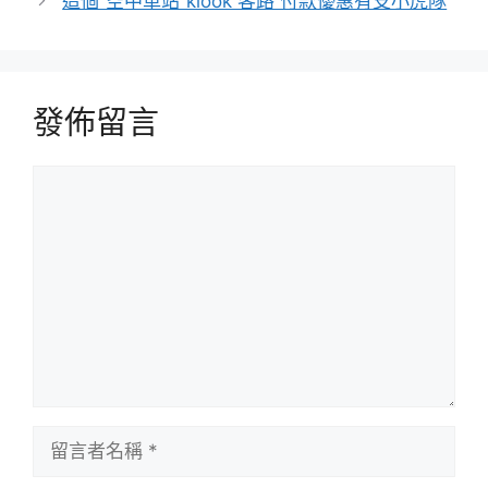
這個“空中車站”klook 客路 付款優惠有支小虎隊
發佈留言
留
言
留
言