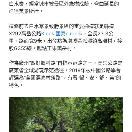
白水寨，經常城市被景區外綠樹成蔭、彎曲延長的
途徑美景所迷。
這條前去白水寨景致勝景區的重要通道就是縣道
X292高岳公路
Klook 國泰cube卡
，全長23.3公
里、路面寬9米，出發點為增城區派潭鎮高灘村，接
駁G355線，起點正果鎮岳村。
作為廣州“四好鄉村路”首指示范路之一，高岳公路是
廣東省全域游玩示范途徑，2019年被中國公路學會
評選為“全國漂亮村落路”，有著“暢、安、舒、美”的
特色。