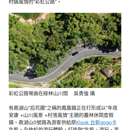
村鎮風情的“彩虹公路”。
彩虹公路彎曲在綠林山川間 吳勇強 攝
有鼎湖山“后花圃”之稱的鳳凰鎮正在打形成以“年夜
安康 +山川風景 +村落風情”主題的叢林休閑度假
鎮。鼎湖山0號路為游客供給原
Klook 台新gogo卡
生態、全放松的游玩體驗，打造融“生態、游玩、富