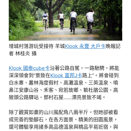
增城村落游玩受接待 羊城
Klook 永豐 大戶卡
晚報記
者 林桂炎 攝
Klook 國泰cube卡
沿著公路自駕，一路馳騁，將能
深深領會到“景致在
Klook 富邦J卡
路上”。將會碰到
白水寨、叢林海度假村、高灘溫泉、三英溫泉、噴
鼻江安康山谷、禾客、宛若故鄉、簕杜鵑公園、高
陂頭公路驛站、鄧村石屋……漂亮景致不竭。
除了觀賞如畫的山川風配角八兩半斤，但她卻被看
成完善的墊腳石，在各方面景、精美的田園風景，
還可體驗享用諸多高品德溫泉與精品平易近宿，與