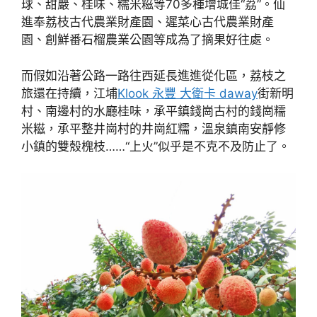
球、甜巖、桂味、糯米糍等70多種增城佳“荔”。仙
進奉荔枝古代農業財產園、遲菜心古代農業財產
園、創鮮番石榴農業公園等成為了摘果好往處。
而假如沿著公路一路往西延長進進從化區，荔枝之
旅還在持續，江埔
Klook 永豐 大衛卡 daway
街新明
村、南邊村的水廳桂味，承平鎮錢崗古村的錢崗糯
米糍，承平整井崗村的井崗紅糯，溫泉鎮南安靜修
小鎮的雙殼槐枝……“上火”似乎是不克不及防止了。