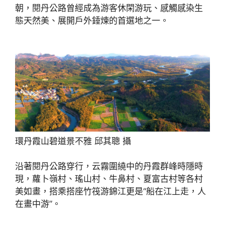
朝，閱丹公路曾經成為游客休閑游玩、感觸感染生
態天然美、展開戶外錘煉的首選地之一。
環丹霞山碧道景不雅 邱其聰 攝
沿著閱丹公路穿行，云霧圍繞中的丹霞群峰時隱時
現，蘿卜嶺村、瑤山村、牛鼻村、夏富古村等各村
美如畫，搭乘搭座竹筏游錦江更是“船在江上走，人
在畫中游”。