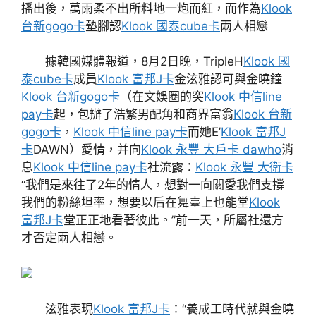
播出後，萬雨柔不出所料地一炮而紅，而作為
Klook
台新gogo卡
墊腳認
Klook 國泰cube卡
兩人相戀
據韓國媒體報道，8月2日晚，TripleH
Klook 國
泰cube卡
成員
Klook 富邦J卡
金泫雅認可與金曉鐘
Klook 台新gogo卡
（在文娛圈的突
Klook 中信line
pay卡
起，包辦了浩繁男配角和商界富翁
Klook 台新
gogo卡
，
Klook 中信line pay卡
而她E’
Klook 富邦J
卡
DAWN）愛情，并向
Klook 永豐 大戶卡 dawho
消
息
Klook 中信line pay卡
社流露：
Klook 永豐 大衛卡
“我們是來往了2年的情人，想對一向關愛我們支撐
我們的粉絲坦率，想要以后在舞臺上也能堂
Klook
富邦J卡
堂正正地看著彼此。”前一天，所屬社還方
才否定兩人相戀。
泫雅表現
Klook 富邦J卡
：“養成工時代就與金曉