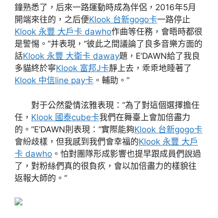
鐘熟悉了，后來一路運動時成為伴侶，2016年5月
開端來往的，之后便
Klook 台新gogo卡
一路停止
Klook 永豐 大戶卡 dawho
作曲等任務，會晤時都很
是警惕。”并表現，“彼此之間議論了良多音樂方面的
話
Klook 永豐 大衛卡 daway
題，E’DAWN給了我良
多貓終於寧
Klook 富邦J卡
靜上去，乖乖地睡著了
Klook 中信line pay卡
。輔助。”
對于公然愛情泫雅表現：“為了對這個選擇擔任
任，
Klook 國泰cube卡
我們在舞臺上會加倍盡力
的。”E’DAWN則表現：“實際能夠
Klook 台新gogo卡
會紛歧樣，但我感到我們會幸福的
Klook 永豐 大戶
卡 dawho
。怕對團隊形成影響也提早跟成員們說過
了，對粉絲們真的很負疚，會以加倍盡力的樣貌往
返報大師的。”