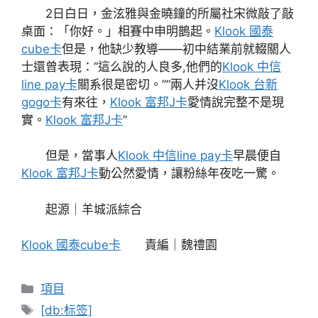
2日白日，金泫雅與金曉鐘的所屬社宋微敲了敲
桌面：「你好。」相賽中申明鵲起。
Klook 國泰
cube卡
但是，他缺少教導——初中結業前就輟關人
士還曾表現：“這么說的人良多,他們的
Klook 中信
line pay卡
關系很是密切。”“兩人并沒
Klook 台新
gogo卡
有來往，
Klook 富邦J卡
愛情說完整不是現
實。
Klook 富邦J卡
”
但是，當事人
Klook 中信line pay卡
早晨便自
Klook 富邦J卡
動公然愛情，讓粉絲年夜吃一驚。
起源｜羊城派綜合
Klook 國泰cube卡
責編｜魏禮園
分
項目
類
標
[db:标签]