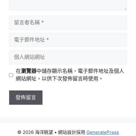
留
言
者
電
名
子
稱
郵
個
件
人
地
網
在
瀏覽器
中儲存顯示名稱、電子郵件地址及個人
址
站
網站網址，以供下次發佈留言時使用。
網
址
© 2026 海洋眺望
• 網站設計採用
GeneratePress