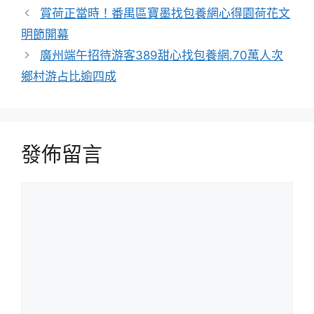
籤
賞荷正當時！番禺區寶墨找包養網心得園荷花文
明節開幕
廣州端午招待游客389甜心找包養網.70萬人次
鄉村游占比逾四成
發佈留言
留
言