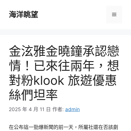
跳
至
海洋眺望
選
主
要
單
內
容
金泫雅金曉鐘承認戀
情！已來往兩年，想
對粉klook 旅遊優惠
絲們坦率
2025 年 4 月 11 日
作者:
admin
在公布這一勁爆新聞的前一天，所屬社還在否該劇