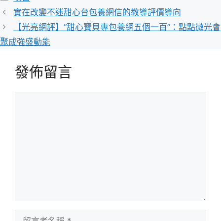
類
實在改變不迷甜心台包養網信的教導評價導向
【光亮網評】“甜心寶貝專包養網五個一百”：點點微光會
聚成強盛動能
發佈留言
留
言
留