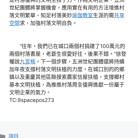
世紀團體將掌握機會，應用實在有用的方法增進村
落文明繁華，知足村落美妙
瑜伽教室
生涯的需
共享
空間
求，加強村落文明自負。
“往年，我們已在城口兩個村捐建了100萬元的
兩個村落書屋，老蒼生很愛好往，後果不錯。”徐登
權說
九宮格
，下一個步驟，五洲世紀團體還將持續
加年夜支撐村落文明扶植的力度，在城口別的的鄉
鎮以及重慶其他區縣摸索農家信屋扶植，支撐鄉村
基本文明扶植，為推進村落周全復興進獻一份屬于
文明企業的氣力。
TC:9spacepos273
分
項目