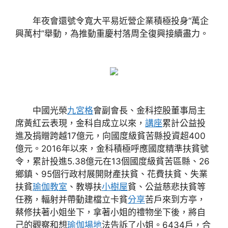
年夜會還號令寬大平易近營企業積極投身“萬企
興萬村”舉動，為推動重慶村落周全復興接續盡力。
中國光榮
九宮格
會副會長、金科控股董事局主
席黃紅云表現，金科自成立以來，
講座
累計公益投
進及捐贈跨越17億元，向國度級貧苦縣投資超400
億元。2016年以來，金科積極呼應國度精準扶貧號
令，累計投進5.38億元在13個國度級貧苦區縣、26
鄉鎮、95個行政村展開財產扶貧、花費扶貧、失業
扶貧
瑜伽教室
、教導扶
小樹屋
貧、公益慈悲扶貧等
任務，輻射并帶動建檔立卡貧
分享
苦戶來到方亭，
蔡修扶著小姐坐下，拿著小姐的禮物坐下後，將自
己的觀察和想
瑜伽場地
法告訴了小姐。6434戶，合