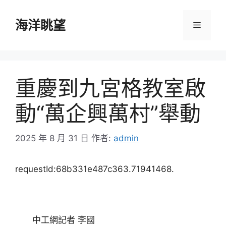
跳
至
海洋眺望
選
主
要
單
內
容
重慶到九宮格教室啟
動“萬企興萬村”舉動
2025 年 8 月 31 日
作者:
admin
requestId:68b331e487c363.71941468.
中工網記者 李國