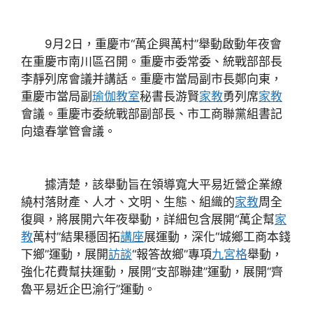
9月2日，重慶市“萬企興萬村”舉動啟動年夜會
在重慶市南川區召開。重慶市委常委、統戰部部長
李靜列席會議并講話。重慶市當局副市長鄭向東，
重慶市當局副
瑜伽教室
秘書長游賢
家教
勇列席
家教
會議。重慶市委統戰部副部長、市工商聯黨組書記
向遠春掌管會議。
據清楚，該舉動旨在領導寬大平易近營企業繚
繞村落財產、人才、文明、生態、組織的
家教
周全
復興，將展開六年夜舉動，詳細包含展開“萬企幫
家
教
萬村”結果穩固拓
講座
展運動，深化“城鄉工商本錢
下鄉”運動，展開
訪談
“報答故鄉”專項
九宮格
舉動，
強化花費幫扶運動，展開“支部聯建”運動，展開“齊
魯平易近企巴渝行”運動。