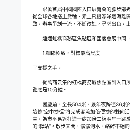
跟著首屆中國國際入口展覽會的腳步鄰近
從全球各地搭上貨輪、乘上飛機漂洋過海離
致，辦事爭創一流，不斷改進，尋求出色，
連通虹橋商務區焦點區和國度會展中間（上
1.細節極致，對標最高尺度
了支援之手。
從萬商云集的虹橋商務區焦點區到入口展
謎底是10分鐘。
國慶前，全長504米、最年夜跨徑36米
這條“空中捷徑”將完成客流加倍便捷的雙向活
臺，為市平易近打造一處加倍二線明星一躍
的“驛站”。散步其間，潺潺河水、絡繹不絕