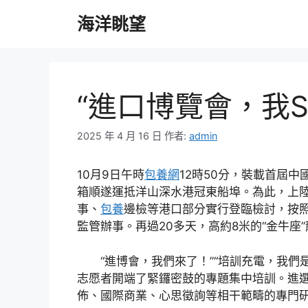
跳
海洋眺望
至
主
要
內
容
“進口博覽會，我
2025 年 4 月 16 日
作者:
admin
10月9日午時
包養網
12時50分，裝載首屆
箱順遂運抵洋山深水港冠東船埠。為此，上
事、
包養
邊檢等港口部分實行登臨檢討，按
監管辦事。再過20多天，高約8米的“金牛
“進博會，我們來了！”“培訓充電，我們是當
志愿者開端了緊鑼密鼓的專題集中培訓。進選
佈、國際商業、心思徵詢等相干範疇的專門