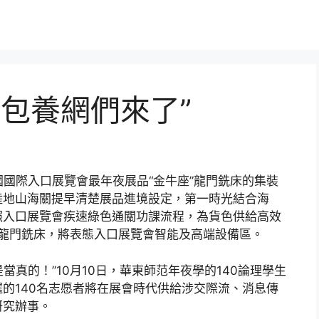
S包養網們來了”
中國國際入口展覽會最年夜展品“金牛座”龍門銑床的集裝
陸地山海關提早清楚展品進境設定，第一時光結合海
照入口展覽會疾速綠色通關功課流程，為貨色供給高效
座”龍門銑床，將表態入口展覽會智能及高端設備區。
真的！”10月10日，華東師范年夜學的140論理學生
的140名志愿者將在展會時代供給涉交際流、消息傳
研究辦事。