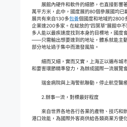
展館內硬件和軟件的細節，也直接影響著參
萬平方米，此中，國度展的80個參展國均已
展共有來自130多
包養
個國度和地域的280
企業達200多家。在綻放的“四葉草”展館
多人能以最疾速度找到本身的目標地，國度會
——只需輸出想要達到的地址，體系就能主
部分地址過于集中而激發風險。
細而又細，實而又實，上海正以遍布城市
和要害環節精準發力，為辦成國際一流展覽
瑞金病院與上海警航聯動，停止航空醫療救
2.辦事一流，對標最好程度
來自世界各地各行各業的產物、技巧和辦
港口效能，為國際外客商供給各類商業方便