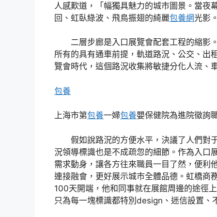
人感歎道，「幅獨具魅力的城市圖景。當夜
回、虹臥綠波、飛鳥振翅的綺麗
包養網
光影
二層步廊是入口展覽會配套工程的縮影。今
所有的具有通車前提，軌道路況、公交、出
覽會時代，這個路況收集將敏捷分化人流、車
包養
上海市第
包養
一婦
包養
嬰保健院為進院徵詢
假如說路況的方便水平，決議了人們對于一
況領導標識也是不成疏忽的細節。作為入口
需求動身，讓各方往來職員一目了然，便利
連接融會，更好展示城市全體品德。虹橋商
100天開端，他和同事就在展館周邊的途徑
只為每一塊標識都特別design、迷信設置、