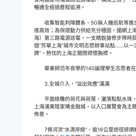
暢通全經過歷程追溯。
收集智能判障體系、5G無人機巡航等進
達高效；為保證動力供給充分穩固，國網上
海）第三路電源送電，一支精銳搶修步隊時
個“芳華上海”城市文明志愿辦事站點……以
牌”，熱忱的上海正關閉襟懷胸襟。
華東師范年夜學的140論理學生志愿者在
3.全城介入，“溢出效應”滿滿
平面綠雕的荷花與荷葉，灑落點點水珠，
上海浦東陸家嘴金融城，以入口展覽會為主題
佈景。
7條河流“水清岸綠”、逾16公里途徑排擠線