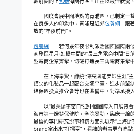
輻射圈的上
包養
海閔行區，正在以最佳狀況
國度會展中間地點的青浦區，已制定一整
在良多人的印象中，青浦是近郊
包養網
。跟
放的“年夜前門”。
包養網
若何最年夜限制激活國際國際兩個
商務區星月·虹橋中間的“長三角電商中間”
型電商企業齊聚，切磋打造長三角電商集聚
在上海奉賢，繚繞“漂亮賦能美妙生涯”主
頂尖的化裝品一起配合交通平臺。進步前輩
綜保區投資推介會等也在準備中，對準承接入口
以“最美辦事窗口”迎中國國際入口展覽會
海市第一婦嬰保健院，全院發動，臨床一線
最優的專門研究辦事和精力面孔展示“上海辦
brand拿出來“打擂臺”，看誰的辦事更有