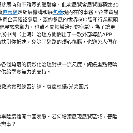
展商和不雅眾的體驗度。此次展覽會展覽面積達30
斷
包養網
定組展機構和展
包養
現內在的事務。企業貿易
0多家企業確認參展，簽約參展的世界500強和行業龍頭
中不雅展需求腳力，也離不開精緻治理的保證。為了讓更
展中間（上海）治理方開闢出了一款外部導航APP
動扶引你抵達，免除了迷路的煩心傷腦，也避免人們在
各個角落的精緻化治理對標一流尺度，繚繞重點範疇
會供給堅實無力的支持。
濟實戰練習訓練。袁宸楨攝/光亮圖片
事陸續離開中國表態。若何增添展現展覽區域，晉陞
化辦事？