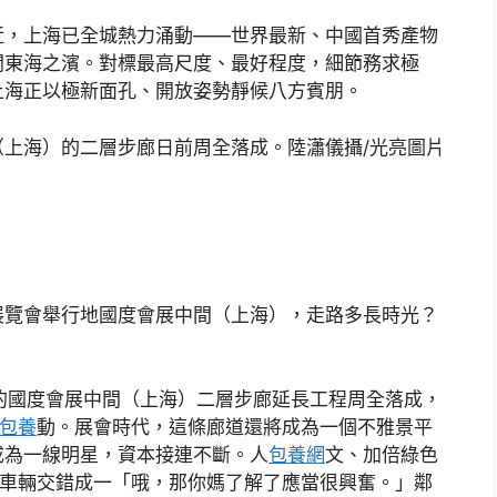
，上海已全城熱力涌動——世界最新、中國首秀產物
開東海之濱。對標最高尺度、最好程度，細節務求極
上海正以極新面孔、開放姿勢靜候八方賓朋。
海）的二層步廊日前周全落成。陸瀟儀攝/光亮圖片
覽會舉行地國度會展中間（上海），走路多長時光？
的國度會展中間（上海）二層步廊延長工程周全落成，
包養
動。展會時代，這條廊道還將成為一個不雅景平
成為一線明星，資本接連不斷。人
包養網
文、加倍綠色
的車輛交錯成一「哦，那你媽了解了應當很興奮。」鄰