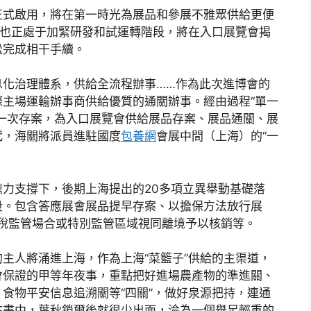
式啟用，將在第一時光為展品和參展不雅眾供給更便
PP也正處于加緊研發和試運轉階段，將在入口展覽會揭
松完成相干手續。
治理體系，供給全流程辦事……作為此次進博會的
主場運輸辦事商供給優質的通關辦事。經由過程“單一
覽會信息一次存案，為入口展覽會供給展品存案、展品通關、展
代，海關將派員進駐國度
包養網
會展中間（上海）的“一
支撐下，後期上海提出的20多項立異舉動基礎落
段。包含答應展會展品提早存案、以擔保方法放行展
稅監管場合或特別監管區域視同離境予以核銷等。
主人將涌進上海，作為上海“菜籃子”供給的主渠道，
會保證的甲等年夜事，重點把好進場農產物的準進關、
食物平安信息追溯關等“四關”，做好泉源把持，連通
在書中，葉秋鎖爾後就很少出面，淪為一個舉足輕重的