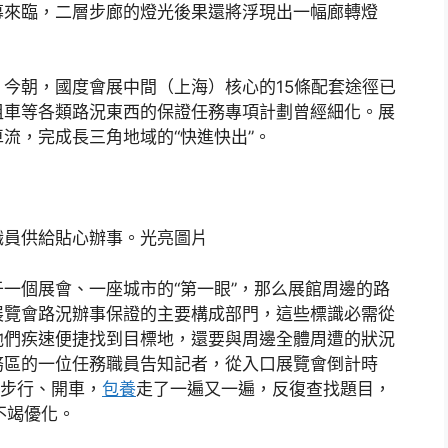
幕來臨，二層步廊的燈光後果還將浮現出一幅廊轉燈
。
朝，國度會展中間（上海）核心的15條配套途徑已
租車等各類路況東西的保證任務專項計劃曾經細化。展
流，完成長三角地域的“快進快出”。
職員供給貼心辦事。光亮圖片
個展會、一座城市的“第一眼”，那么展館周邊的路
展覽會路況辦事保證的主要構成部門，這些標識必需從
他們疾速便捷找到目標地，還要與周邊全體周遭的狀況
務區的一位任務職員告知記者，從入口展覽會倒計時
上步行、開車，
包養
走了一遍又一遍，反復查找題目，
不竭優化。