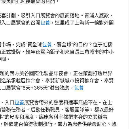
、最美面孔迎接嘉會的召開。
套計劃，吸引入口展覽會的展商落地。青浦人感歎，
著入口展覽會的召開
包養
，這里成了上海新一輪對外開
市場，完成“買全球
包養
、賣全球”的目的？位于虹橋
日前正式掛牌，幾年夜電商鉅子和來自長三角城市的中小
中間。
題的西方美谷國際化裝品年夜會，正在策劃打造世界
制造業承載區推介會、奉賢新城城市投資推介會、奉賢
展覽會“6天+365天”溢出效應。
包養
，入口
包養
展覽會帶來的熱度和速率無處不在。在上
的醫務任務者、后勤任務職員、客服團隊等，都以最好
事”的尺度和溫度。臨床各科室都把本身的立異辦事
亮點，評價能否值得復制推行，盡力為患者供給最貼心、熱