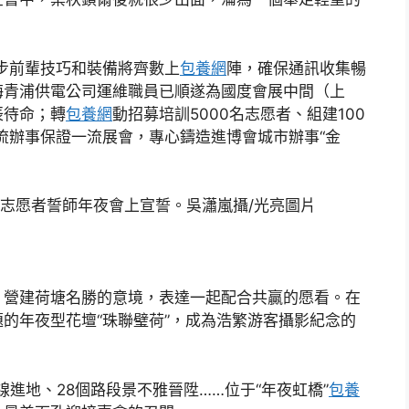
步前輩技巧和裝備將齊數上
包養網
陣，確保通訊收集暢
海青浦供電公司運維職員已順遂為國度會展中間（上
辰待命；轉
包養網
動招募培訓5000名志愿者、組建100
一流辦事保證一流展會，專心鑄造進博會城市辦事“金
志愿者誓師年夜會上宣誓。吳瀟嵐攝/光亮圖片
營建荷塘名勝的意境，表達一起配合共贏的愿看。在
的年夜型花壇“珠聯璧荷”，成為浩繁游客攝影紀念的
進地、28個路段景不雅晉陞……位于“年夜虹橋”
包養