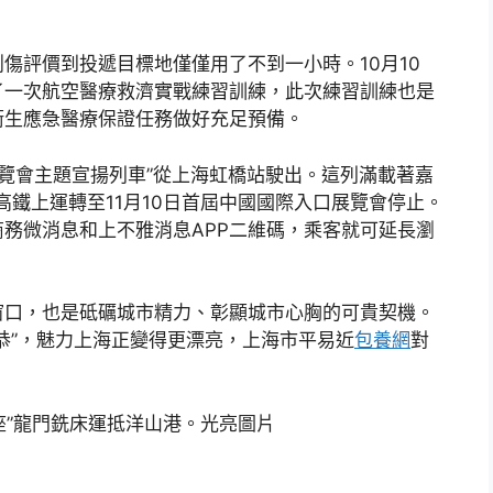
評價到投遞目標地僅僅用了不到一小時。10月10
了一次航空醫療救濟實戰練習訓練，此次練習訓練也是
衛生應急醫療保證任務做好充足預備。
展覽會主題宣揚列車”從上海虹橋站駛出。這列滿載著嘉
滬高鐵上運轉至11月10日首屆中國國際入口展覽會停止。
務微消息和上不雅消息APP二維碼，乘客就可延長瀏
口，也是砥礪城市精力、彰顯城市心胸的可貴契機。
恭”，魅力上海正變得更漂亮，上海市平易近
包養網
對
”龍門銑床運抵洋山港。光亮圖片
）