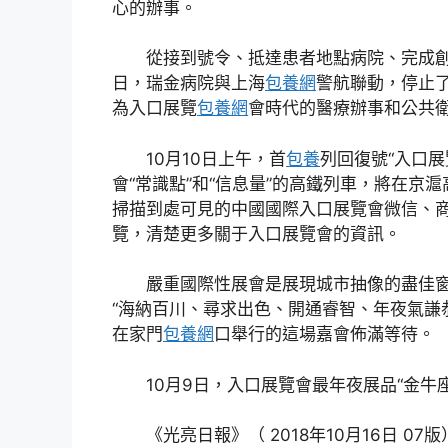
心的辦事。
從接到號令、抵達患者地點病院、完成創傷
日，瑞金病院與上海
包養網
警航聯動，停止
為入口展覽
包養網
會時代的醫療辦事和公共
10月10日上午，首
包養
列回復號“入口
會“常識點”和“信息量”的高鐵列車，將在京
掃描到處可見的中國國際入口展覽會微信、商
覽，清楚更多關于入口展覽會的資訊。
嚴重國際性展會是展現城市抽像的盡佳窗
“海納百川、尋求出色、開通睿智、年夜氣謙
在家門
包養網
口舉行的這場嘉會佈滿等待。
10月9日，入口展覽會最年夜展品“金牛座
《光亮日報》（ 2018年10月16日 07版