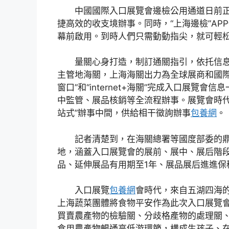
中國國際入口展覽會邊檢公用通道日前正
捷高效的收支境辦事。同時，“上海邊檢”A
幕前啟用。到時人們只需動動指尖，就可輕
量關心身打造，制訂通關指引，依托信息化
主管地海關，上海海關出力為全球展商和國際
窗口”和“internet+海關”完成入口展
中監管、展品核銷等全流程辦事。展覽會時
站式”辦事中間，供給相干徵詢辦事
包養網
。
記者清楚到，在海關總署等國度部委的鼎力
地，涵蓋入口展覽會的展前、展中、展后階
品、延伸展品有用期至1年、展品展后進進保
入口展覽
包養網
會時代，來自五湖四海的
上海蔬菜團體將食物平安作為此次入口展覽
買賣農產物的檢驗關、分歧格產物的處理關、
食用農產物暢通高低游環節，構成生孩子、