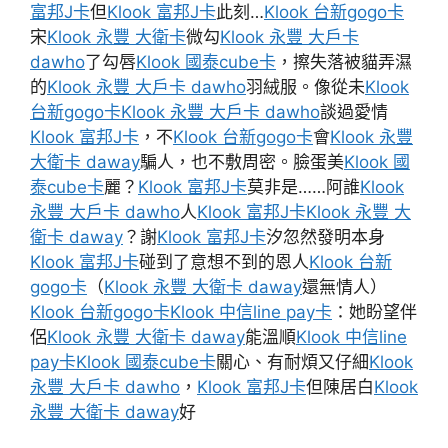
富邦J卡
但
Klook 富邦J卡
此刻…
Klook 台新gogo卡
宋
Klook 永豐 大衛卡
微勾
Klook 永豐 大戶卡
dawho
了勾唇
Klook 國泰cube卡
，擦失落被貓弄濕
的
Klook 永豐 大戶卡 dawho
羽絨服。像從未
Klook
台新gogo卡
Klook 永豐 大戶卡 dawho
談過愛情
Klook 富邦J卡
，不
Klook 台新gogo卡
會
Klook 永豐
大衛卡 daway
騙人，也不敷周密。臉蛋美
Klook 國
泰cube卡
麗？
Klook 富邦J卡
莫非是……阿誰
Klook
永豐 大戶卡 dawho
人
Klook 富邦J卡
Klook 永豐 大
衛卡 daway
？謝
Klook 富邦J卡
汐忽然發明本身
Klook 富邦J卡
碰到了意想不到的恩人
Klook 台新
gogo卡
（
Klook 永豐 大衛卡 daway
還無情人）
Klook 台新gogo卡
Klook 中信line pay卡
：她盼望伴
侶
Klook 永豐 大衛卡 daway
能溫順
Klook 中信line
pay卡
Klook 國泰cube卡
關心、有耐煩又仔細
Klook
永豐 大戶卡 dawho
，
Klook 富邦J卡
但陳居白
Klook
永豐 大衛卡 daway
好