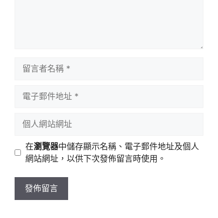
留
言
者
電
名
子
稱
郵
個
件
人
地
網
在
瀏覽器
中儲存顯示名稱、電子郵件地址及個人
址
站
網站網址，以供下次發佈留言時使用。
網
址