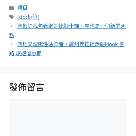
分
項目
類
標
[db:标签]
籤
寒假第找包養網站比擬十課，零也是一個新的起
點
四地又現陽性沾染者，廣州疾控提示報klook 客
路 旅遊優惠備
發佈留言
留
言