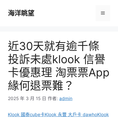
跳
至
海洋眺望
選
主
要
單
內
容
近30天就有逾千條
投訴未處klook 信譽
卡優惠理 淘票票App
緣何退票難？
2025 年 3 月 15 日
作者:
admin
Klook 國泰cube卡
Klook 永豐 大戶卡 dawho
Klook