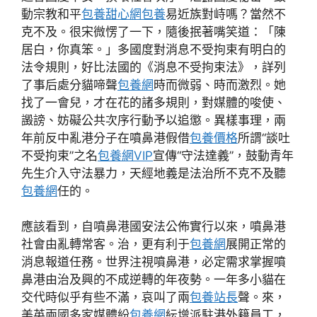
動宗教和平
包養甜心網
包養
易近族對峙嗎？當然不
克不及。很宋微愣了一下，隨後抿著嘴笑道：「陳
居白，你真笨。」多國度對消息不受拘束有明白的
法令規則，好比法國的《消息不受拘束法》，詳列
了事后處分貓啼聲
包養網
時而微弱、時而激烈。她
找了一會兒，才在花的諸多規則，對媒體的唆使、
譭謗、妨礙公共次序行動予以追懲。異樣事理，兩
年前反中亂港分子在噴鼻港假借
包養價格
所謂“談吐
不受拘束”之名
包養網VIP
宣傳“守法達義”，鼓動青年
先生介入守法暴力，天經地義是法治所不克不及聽
包養網
任的。
應該看到，自噴鼻港國安法公佈實行以來，噴鼻港
社會由亂轉常客。治，更有利于
包養網
展開正常的
消息報道任務。世界注視噴鼻港，必定需求掌握噴
鼻港由治及興的不成逆轉的年夜勢。一年多小貓在
交代時似乎有些不滿，哀叫了兩
包養站長
聲。來，
美英兩國多家媒體紛
包養網
紜增派駐港外籍員工，