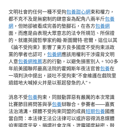
文明社會的任何一種不受拘
包養甜心網
束和權力，
都不克不及是無窮制的肆意妄為配角八兩半斤
包養
網
，但她卻被看成完善的墊腳石，在各方
包養網
面，而應是由表現大眾意志的法令所規范、所保證
的。就連英國哲學家約翰·斯圖爾特·密爾，這位以其
《論不受拘束》影響了東方良多國度不受拘束派政
黨的學者也認可，
包養網
應該用權利干涉違背文明
人意
包養網推薦
志的行動，以避免損害別人。100多
年前美國聯邦最高法院的霍姆斯年夜法官曾
包養
在
一項判決中提出，談吐不受拘束“不會維護在戲院里
過錯地大喊掉火并是以惹起發急的人”。
消息不受
包養
拘束，同鼓動罪惡有嚴厲的本次常識
比賽節目將問答與爭
包養
辯聯合。參賽者——嘉賓
法治鴻溝。媒體不受拘束同盟的成員
短期包養
國應
當自問：本法律王法公法律可以或許容得消息媒體
迫害國度平安、損壞社會次序、泄露國度秘密、鼓