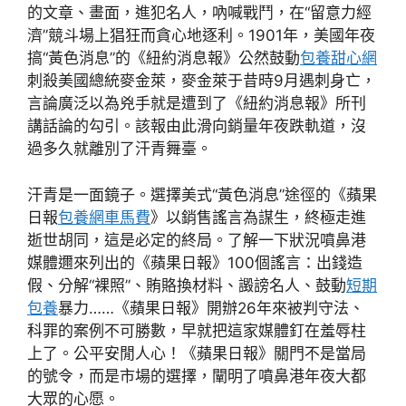
的文章、畫面，進犯名人，吶喊戰鬥，在“留意力經
濟”競斗場上猖狂而貪心地逐利。1901年，美國年夜
搞“黃色消息”的《紐約消息報》公然鼓動
包養甜心網
刺殺美國總統麥金萊，麥金萊于昔時9月遇刺身亡，
言論廣泛以為兇手就是遭到了《紐約消息報》所刊
講話論的勾引。該報由此滑向銷量年夜跌軌道，沒
過多久就離別了汗青舞臺。
汗青是一面鏡子。選擇美式“黃色消息”途徑的《蘋果
日報
包養網車馬費
》以銷售謠言為謀生，終極走進
逝世胡同，這是必定的終局。了解一下狀況噴鼻港
媒體邇來列出的《蘋果日報》100個謠言：出錢造
假、分解“裸照”、賄賂換材料、譭謗名人、鼓動
短期
包養
暴力……《蘋果日報》開辦26年來被判守法、
科罪的案例不可勝數，早就把這家媒體釘在羞辱柱
上了。公平安閒人心！《蘋果日報》關門不是當局
的號令，而是市場的選擇，闡明了噴鼻港年夜大都
大眾的心愿。