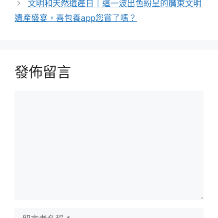
文明和天然遺產日丨這一波出色紛呈的廣東文明
遺產盛宴，喜包養app您嘗了嗎？
發佈留言
留
言
留