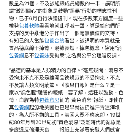
數量為21個，不及該組織成員總數的一半。講明所
謂“激烈關心”的對象是鼓動“黑暴”行動的標志性刊
物，已于6月自行決議復刊。現在多數東方國度一些
權勢
包養軟體
盡看地就此呼喊一聲，算是給他們所
支撐的反中亂港分子作出了一個毫無價值的交待。
有知己的人當能
包養合約
看出，該講明的本質就是
置品德底線于掉臂，混雜長短，掉包概念，盜用“消
包養網
息不
包養妹
受拘束”之名與公平公理唱反調。
“品德的基本是人類精力的自律。”毫無疑問，消息不
受拘束不克不及是離開品德規范的不受拘束，不克
不及讓人類文明蒙羞。《蘋果日報》是什么？是一
家以“煽色腥”馳譽的報紙。要了解，這種以鼓動、色
情、血腥為特
包養意思
征的“黃色消息”報紙，即使在
其
包養網
起源地美國也已是早就被扔進汗青渣滓堆
的、為人所不齒的工具。美國大眾不應忘卻，19世
紀80年月到20世紀初“黃色消息”泛濫時代的亂象是
多麼違反倫理天良——報紙上充滿著安慰人們感官