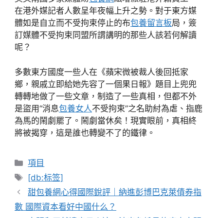
在港外媒記者人數呈年夜幅上升之勢。對于東方媒
體如是自立而不受拘束停止的布
包養留言板
局，簽
訂媒體不受拘束同盟所謂講明的那些人該若何解讀
呢？
多數東方國度一些人在《蘋宋微被裁人後回抵家
鄉，親戚立即給她先容了一個果日報》題目上兜兜
轉轉地做了一些文章，制造了一些真相，但都不外
是盜用“消息
包養女人
不受拘束”之名助紂為虐、指鹿
為馬的鬧劇罷了。鬧劇當休矣！現實眼前，真相終
將被揭穿，這是誰也轉變不了的鐵律。
分
項目
類
標
[db:标签]
籤
甜包養網心得國際銳評｜納進彭博巴克萊債券指
數 國際資本看好中國什么？