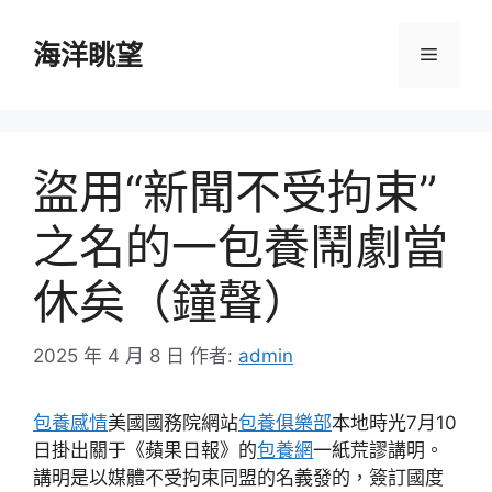
跳
至
海洋眺望
選
主
要
單
內
容
盜用“新聞不受拘束”
之名的一包養鬧劇當
休矣（鐘聲）
2025 年 4 月 8 日
作者:
admin
包養感情
美國國務院網站
包養俱樂部
本地時光7月10
日掛出關于《蘋果日報》的
包養網
一紙荒謬講明。
講明是以媒體不受拘束同盟的名義發的，簽訂國度