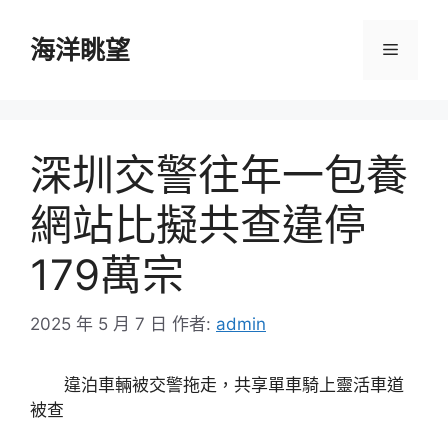
跳
至
海洋眺望
選
主
要
單
內
容
深圳交警往年一包養
網站比擬共查違停
179萬宗
2025 年 5 月 7 日
作者:
admin
違泊車輛被交警拖走，共享單車騎上靈活車道
被查