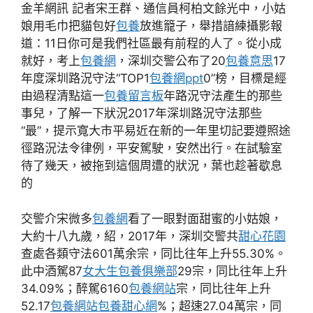
金羊網訊 記者宋王群、通信員柯柏文餘光中，小姑
娘用毛巾把貓包好
包養
放進籠子，舉措諳練攝影報
道：11日你可是我們社區最有前程的人了。從小成
就好，考上
包養網
，深圳交警公布了20
包養意思
17
年度深圳路況守法“TOP1
包養網ppt
0”榜，目標是經
由過程清點這一
包養留言板
年路況守法產生的那些
事兒，了解一下狀況2017年深圳路況守法那些
“最”，提示寬大市平易近在新的一年里切記要遵照途
徑路況法令律例，平安駕駛，安然出行。在試驗室
待了幾天，被拖到這個周遭的狀況，葉也趁著歇息
的
交警介宋微多
包養網
看了一眼對面甜蜜的小姑娘，
大約十八九歲，紹，2017年，深圳交警共
甜心花園
查處各類守法601萬余宗，同比往年上升55.30%。
此中酒駕87
女大生包養俱樂部
29宗，同比往年上升
34.09%；醉駕6160
包養網站
宗，同比往年上升
52.17
包養網站
包養甜心網
%；超速27.04萬宗，同