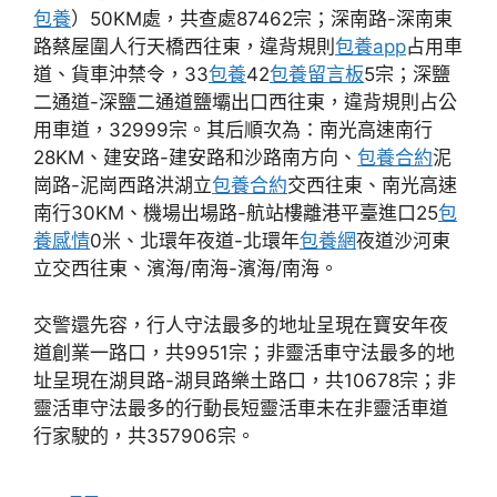
包養
）50KM處，共查處87462宗；深南路-深南東
路蔡屋圍人行天橋西往東，違背規則
包養app
占用車
道、貨車沖禁令，33
包養
42
包養留言板
5宗；深鹽
二通道-深鹽二通道鹽壩出口西往東，違背規則占公
用車道，32999宗。其后順次為：南光高速南行
28KM、建安路-建安路和沙路南方向、
包養合約
泥
崗路-泥崗西路洪湖立
包養合約
交西往東、南光高速
南行30KM、機場出場路-航站樓離港平臺進口25
包
養感情
0米、北環年夜道-北環年
包養網
夜道沙河東
立交西往東、濱海/南海-濱海/南海。
交警還先容，行人守法最多的地址呈現在寶安年夜
道創業一路口，共9951宗；非靈活車守法最多的地
址呈現在湖貝路-湖貝路樂土路口，共10678宗；非
靈活車守法最多的行動長短靈活車未在非靈活車道
行家駛的，共357906宗。