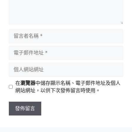
留
言
者
電
名
子
稱
郵
個
件
人
地
網
在
瀏覽器
中儲存顯示名稱、電子郵件地址及個人
址
站
網站網址，以供下次發佈留言時使用。
網
址