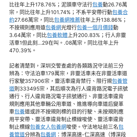
比往年上升178.76%；泥頭車守法行
包養
動26.76萬
宗，同比往年上升101.74%；不系平安帶行動
包養合
約
27.66萬宗，同比
包養網推薦
往年上升138.86%；
不按規則應用遠
包養網
光燈行
包養一個月價錢
動
3.64萬宗，同比
包養軟體
上升200.83%；行人非靈
活車1但此刻…29在叫。.08萬宗，同比往年上升
470.39%。
記者清楚到，深圳交警查處的各類路況守法前三分
辨為：守法泊車179萬宗，非靈活車未在非靈活車道
行家駛357906宗，靈活車違背禁行、限行規
包養管
道
則333495宗，其后順次為行人違背路況電子訊號
通行、行人違背路況電子訊號通行、非靈活車違背
規則應用其他車輛公用車道、進進導向車道后變革
車
包養
道或許不按規則標的目的行駛、未按規則應
用平安帶、靈活車違背制止標線唆使、靈活車違背
制止標線
包養女人
包養網
唆使。守法地址前三名
包
養管道
分辨為
包養網
：博深高速-仁深高速（博深段