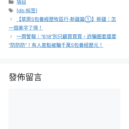
分
項目
類
標
[db:标签]
籤
【草原S包養經歷牧區行·新疆篇①】新疆：怎
一個美字了得！
一周警報｜“618”別只顧買買買，詐騙圈套還要
“防防防”！有人差點被騙千萬S包養經歷元！
發佈留言
留
言