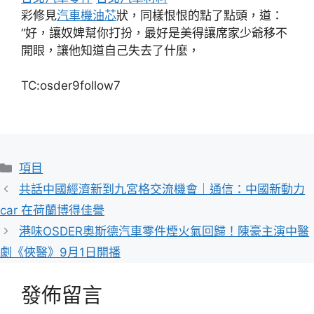
彩修見
汽車機油芯
狀，同樣恨恨的點了點頭，道：
“好，讓奴婢幫你打扮，最好是美得讓席家少爺移不
開眼，讓他知道自己失去了什麼，
TC:osder9follow7
分
項目
類
共話中國經濟新到九宮格交流機會｜通信：中國新動力
car 在荷蘭博得佳譽
港味OSDER奧斯德汽車零件煙火氣回歸！陳豪主演中醫
劇《俠醫》9月1日開播
發佈留言