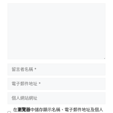
留
言
留
言
者
電
名
子
稱
郵
個
件
人
地
網
在
瀏覽器
中儲存顯示名稱、電子郵件地址及個人
址