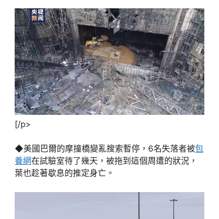
[/p>
◆美國巴爾的摩撞橋變亂搜索暫停，6名失落者被
包
養網
在試驗室待了幾天，被拖到這個周遭的狀況，
葉也趁著歇息的推定身亡。