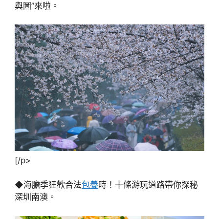
輿圖”來啦。
[/p>
◆海膽季狂歡合法
包養
時！十條游玩道路帶你探秘
深圳南澳。