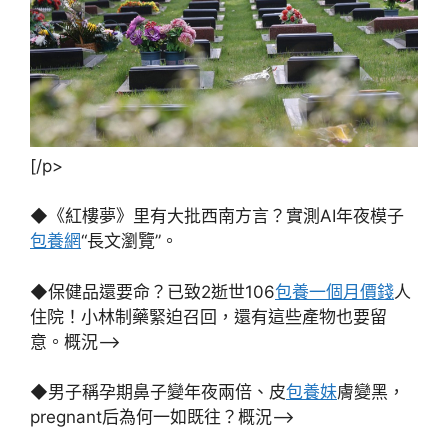
[/p>
◆《紅樓夢》里有大批西南方言？實測AI年夜模子
包養網
“長文瀏覽”。
◆保健品還要命？已致2逝世106
包養一個月價錢
人
住院！小林制藥緊迫召回，還有這些產物也要留
意。概況–>
◆男子稱孕期鼻子變年夜兩倍、皮
包養妹
膚變黑，
pregnant后為何一如既往？概況–>