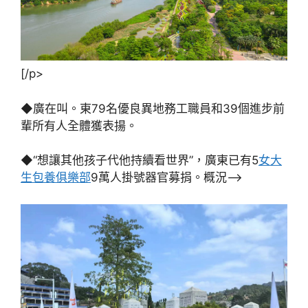
[/p>
◆廣在叫。東79名優良異地務工職員和39個進步前
輩所有人全體獲表揚。
◆“想讓其他孩子代他持續看世界”，廣東已有5
女大
生包養俱樂部
9萬人掛號器官募捐。概況–>