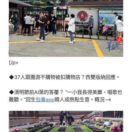
[/p>
◆37人跟團游不購物被扣購物店？西雙版納回應。
◆清明節前AI葉的答覆？ “一小我長得美麗，唱歌也
難聽。”回生
包養app
親人成熱點生意。概況–>