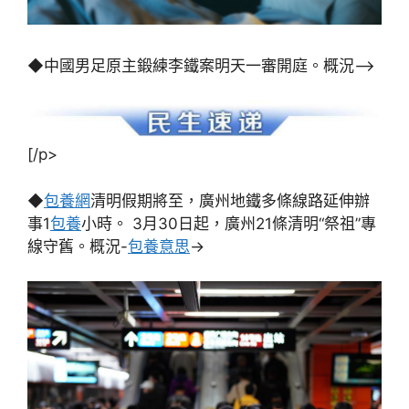
◆中國男足原主鍛練李鐵案明天一審開庭。概況–>
[/p>
◆
包養網
清明假期將至，廣州地鐵多條線路延伸辦
事1
包養
小時。 3月30日起，廣州21條清明“祭祖”專
線守舊。概況-
包養意思
->