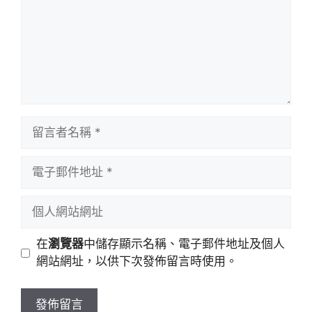
留
言
者
電
名
子
稱
郵
個
件
人
地
網
在
瀏覽器
中儲存顯示名稱、電子郵件地址及個人
址
站
網站網址，以供下次發佈留言時使用。
網
址