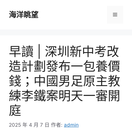
跳
至
海洋眺望
選
主
要
單
內
容
早讀 | 深圳新中考改
造計劃發布一包養價
錢；中國男足原主教
練李鐵案明天一審開
庭
2025 年 4 月 7 日
作者:
admin