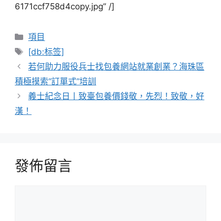
6171ccf758d4copy.jpg” /]
分
項目
類
標
[db:标签]
籤
若何助力服役兵士找包養網站就業創業？海珠區
積極摸索“訂單式”培訓
義士紀念日丨致臺包養價錢敬，先烈！致敬，好
漢！
發佈留言
留
言