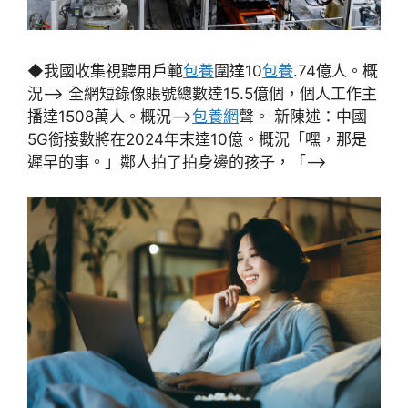
◆我國收集視聽用戶範
包養
圍達10
包養
.74億人。概
況–> 全網短錄像賬號總數達15.5億個，個人工作主
播達1508萬人。概況–>
包養網
聲。 新陳述：中國
5G銜接數將在2024年末達10億。概況「嘿，那是
遲早的事。」鄰人拍了拍身邊的孩子，「–>