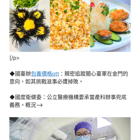
[/p>
◆國臺辦
包養價格ptt
：親密追蹤關心臺軍在金門的
意向，如其挑戰滋事必遭掉敗。
◆國度衛健委：公立醫療機構要承當產科辦事兜底
義務。概況–>