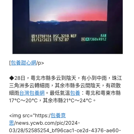
[
包養甜心網
/p>
◆28日，粵北市縣多云到陰天，有小到中雨，珠江
三角洲多云轉細雨，其余市縣多云間陰天，有疏散
細雨
台灣包養網
。最低氣溫
包養
：粵北和粵東市縣
17℃～20℃，其余市縣21℃～24℃。
<img src="https:/
包養意
思
/news.ycwb.com/pic/2024-
03/28/52585254_bf96cac1-ce2d-4376-ae60-