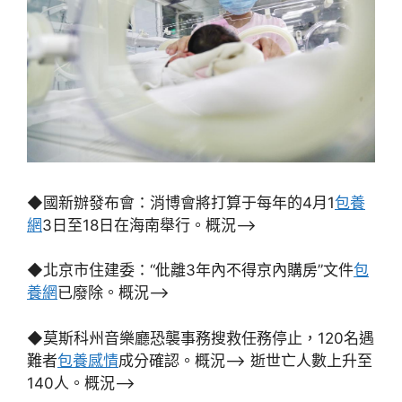
◆國新辦發布會：消博會將打算于每年的4月1
包養
網
3日至18日在海南舉行。概況–>
◆北京市住建委：“仳離3年內不得京內購房”文件
包
養網
已廢除。概況–>
◆莫斯科州音樂廳恐襲事務搜救任務停止，120名遇
難者
包養感情
成分確認。概況–> 逝世亡人數上升至
140人。概況–>