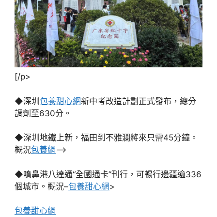
[/p>
◆深圳
包養甜心網
新中考改造計劃正式發布，總分
調劑至630分。
◆深圳地鐵上新，福田到不雅瀾將來只需45分鐘。
概況
包養網
–>
◆噴鼻港八達通“全國通卡”刊行，可暢行邊疆逾336
個城市。概況–
包養甜心網
>
包養甜心網