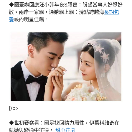
◆國臺辦回應汪小菲年夜S膠葛：盼望當事人好聚好
散。兩岸一家親，通婚親上親：清點跨越海
長期包
養
峽的明星佳耦。
[/p>
◆世初賽察看：國足找回精力屬性，伊萬科維奇在
執拗與變通中彷徨。
甜心花園