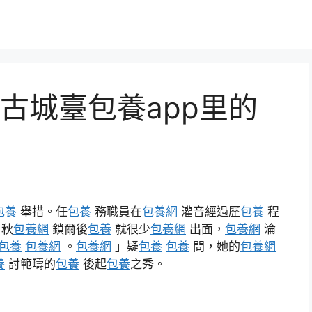
古城臺包養app里的
包養
舉措。任
包養
務職員在
包養網
灌音經過歷
包養
程
秋
包養網
鎖爾後
包養
就很少
包養網
出面，
包養網
淪
包養
包養網
。
包養網
」疑
包養
包養
問，她的
包養網
養
討範疇的
包養
後起
包養
之秀。