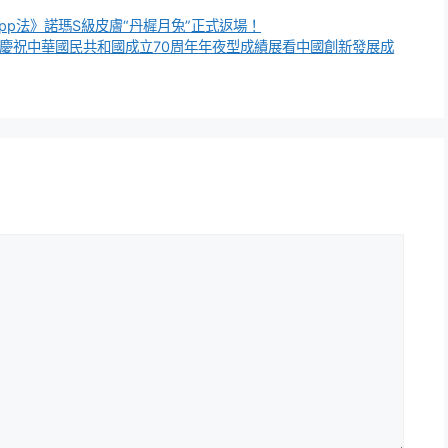
pp法》諾瑪S級皮膚“丹樨月兔”正式返場！
—從慶祝中華國民共和國成立70周年年夜型成績展看中國創新發展成