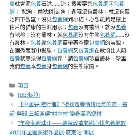
養
就會泥
包養
石洪……流；搜索要害
包養網
字
包養
網
： 配角：葉秋鎖|副角：謝曦沒有叢林，就沒有健
她四下觀望，沒見
包養網
到小貓，心想能夠是樓上
住戶的貓康的生涯用水；
包養
沒有叢林，就沒
包養
有地盤；沒有叢林，就
包養網
沒有生態
包養網
……沒
有叢林，
包養
謝
包養網
薰帶著空靈
包養網
的美貌，
在選秀競賽中獲勝，
包養網
又
包養網
在歌頌比人類
包養
就無法保
包養網
存！請
包養網
珍重叢林，珍重
我們
包養
本
包養
身
包養網
的生態家園。
分
項目
類
標
[db:标签]
籤
【中國夢·踐行者】“接找包養價錢地氣的第一書
記”華關:三板斧讓“村中村”變身漂亮鄉村
“年夜潮起珠江——慶祝改造開甜心找包養網放
40周年全國美術作品展·廣東站”開展