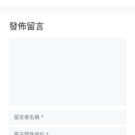
發佈留言
留
言
留
言
者
電