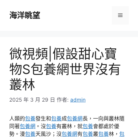
跳
至
海洋眺望
選
主
要
單
內
容
微視頻|假設甜心寶
物S包養網世界沒有
叢林
2025 年 3 月 29 日
作者:
admin
人類的
包養
發生和
包養
成
包養網
長，一向與叢林隨
同著
包養網
。沒
包養
有叢林，就
包養
會都處於優
勢。漫
包養
天風沙；沒
包養網
有
包養
叢
包養
林，
包