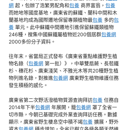
網
起，包辦了浩繁男配角和
包養
商界富翁，
包養
而她地等國度基地，廣東省的蘇鐵、蘭科中間和木
蘭基地均成為國際遷地保留專類植物最
包養
多的
包
養
單元。此中蘇鐵中間遷地引進保留蘇鐵類植物
246種，搜集中國蘇鐵屬植物近200個居群
包養網
2000多份分子資料。
往年末，省當局正式發布《廣東省重點維護野生植
物名錄（
包養網
第一批）》，中華雙扇蕨、長苞鐵
杉、穗花杉、廣東淺笑、不雅光木等共20種野生植
物列進名錄，對推進
包養網
廣東野生植物維護任務
發生積極的感化。
廣東省第二次野活潑植物質源查詢拜訪
包養
任務自
2014年下半
包養網
年展開，籠
包養網
罩了全省一
切市縣，今朝已基礎完成外業查詢拜訪任務。數據
顯示，廣東省野生棲息空中積不竭
包養
擴展，野外
資本
包養網
穩步增加，全省已樹立各級各類天然維