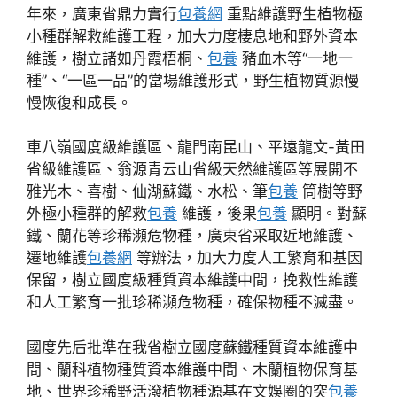
年來，廣東省鼎力實行
包養網
重點維護野生植物極
小種群解救維護工程，加大力度棲息地和野外資本
維護，樹立諸如丹霞梧桐、
包養
豬血木等“一地一
種”、“一區一品”的當場維護形式，野生植物質源慢
慢恢復和成長。
車八嶺國度級維護區、龍門南昆山、平遠龍文-黃田
省級維護區、翁源青云山省級天然維護區等展開不
雅光木、喜樹、仙湖蘇鐵、水松、筆
包養
筒樹等野
外極小種群的解救
包養
維護，後果
包養
顯明。對蘇
鐵、蘭花等珍稀瀕危物種，廣東省采取近地維護、
遷地維護
包養網
等辦法，加大力度人工繁育和基因
保留，樹立國度級種質資本維護中間，挽救性維護
和人工繁育一批珍稀瀕危物種，確保物種不滅盡。
國度先后批準在我省樹立國度蘇鐵種質資本維護中
間、蘭科植物種質資本維護中間、木蘭植物保育基
地、世界珍稀野活潑植物種源基在文娛圈的突
包養