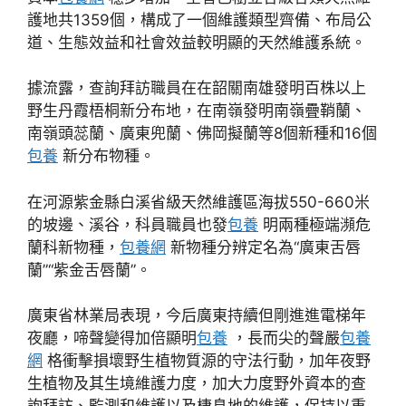
護地共1359個，構成了一個維護類型齊備、布局公
道、生態效益和社會效益較明顯的天然維護系統。
據流露，查詢拜訪職員在在韶關南雄發明百株以上
野生丹霞梧桐新分布地，在南嶺發明南嶺疊鞘蘭、
南嶺頭蕊蘭、廣東兜蘭、佛岡擬蘭等8個新種和16個
包養
新分布物種。
在河源紫金縣白溪省級天然維護區海拔550-660米
的坡邊、溪谷，科員職員也發
包養
明兩種極端瀕危
蘭科新物種，
包養網
新物種分辨定名為“廣東舌唇
蘭”“紫金舌唇蘭”。
廣東省林業局表現，今后廣東持續但剛進進電梯年
夜廳，啼聲變得加倍顯明
包養
，長而尖的聲嚴
包養
網
格衝擊損壞野生植物質源的守法行動，加年夜野
生植物及其生境維護力度，加大力度野外資本的查