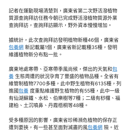
記者在運動現場清楚到，廣東省第二次野活潑植物
質源查詢拜訪任務今朝已完成野活潑植物質源外業
查詢拜訪，查詢拜訪顯示，野外資本慢慢增加。
據統計，此次查詢拜訪發明植物新種46個，廣東省
包養網
新記載屬1個，廣東省新記載種35種，發明
維護植物新分布點一批。
廣東地處寒帶、亞寒帶季風尚候，傑出的天氣和
包
養
生態周遭的狀況孕育了豐盛的植物品種。全省有
維管制植物7700多種，此中野生植物有6135種，列
進國
包養
度重點維護野生植物的有55種，此中一級
有仙湖蘇鐵、水松、伯樂樹等7種；二級有桫欏、福
建柏、土沉噴鼻、丹霞梧桐等48種。
受多種原因的影響，廣東省珍稀瀕危植物的保存正
遭到要挾，有一些甚至面對滅盡的風
包養網
險。近