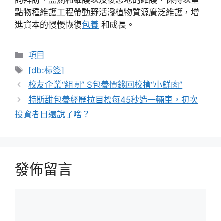
詢拜訪、監測和維護以及棲息地的維護，保持以重
點物種維護工程帶動野活潑植物質源廣泛維護，增
進資本的慢慢恢復
包養
和成長。
分
項目
類
標
[db:标签]
籤
校友企業“組團” S包養價錢回校搶“小鮮肉”
特斯甜包養經歷拉目標每45秒造一輛車，初次
投資者日還說了啥？
發佈留言
留
言