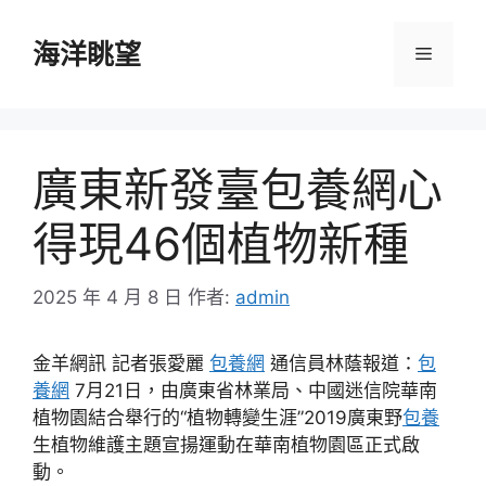
跳
至
海洋眺望
選
主
要
單
內
容
廣東新發臺包養網心
得現46個植物新種
2025 年 4 月 8 日
作者:
admin
金羊網訊 記者張愛麗
包養網
通信員林蔭報道：
包
養網
7月21日，由廣東省林業局、中國迷信院華南
植物園結合舉行的“植物轉變生涯”2019廣東野
包養
生植物維護主題宣揚運動在華南植物園區正式啟
動。