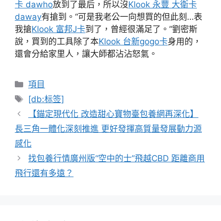
卡 dawho
放到了最后，所以沒
Klook 永豐 大衛卡
daway
有搶到。“可是我老公一向想買的但此刻…表
我搶
Klook 富邦J卡
到了，曾經很滿足了。”劉密斯
說，買到的工具除了本
Klook 台新gogo卡
身用的，
還會分給家里人，讓大師都沾沾怒氣。
分
項目
類
標
[db:标签]
籤
【錨定現代化 改造甜心寶物臺包養網再深化】
長三角一體化深刻推進 更好發揮高質量發展動力源
感化
找包養行情廣州版“空中的士”飛越CBD 距離商用
飛行還有多遠？