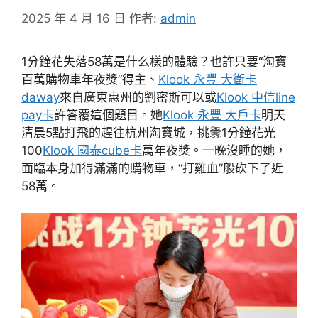
2025 年 4 月 16 日
作者:
admin
1分鐘花失落58萬是什么樣的體驗？也許只要“淘寶
百萬購物車年夜獎”得主、
Klook 永豐 大衛卡
daway
來自廣東惠州的劉密斯可以或
Klook 中信line
pay卡
許答覆這個題目。她
Klook 永豐 大戶卡
明天
清晨5點打飛的趕往杭州淘寶城，挑釁1分鐘花光
100
Klook 國泰cube卡
萬年夜獎。一晚沒睡的她，
面臨本身加得滿滿的購物車，“打雞血”般砍下了近
58萬。