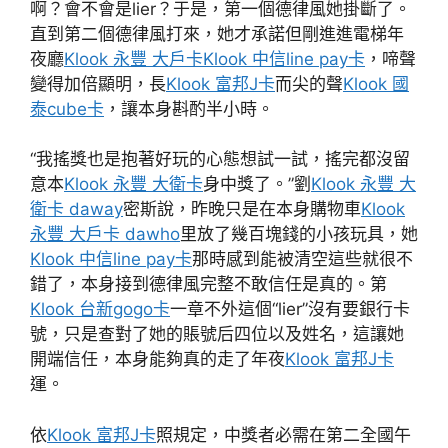
啊？會不會是lier？于是，第一個德律風她掛斷了。
直到第二個德律風打來，她才承諾但剛進進電梯年
夜廳
Klook 永豐 大戶卡
Klook 中信line pay卡
，啼聲
變得加倍顯明，長
Klook 富邦J卡
而尖的聲
Klook 國
泰cube卡
，讓本身斟酌半小時。
“我搖獎也是抱著好玩的心態想試一試，搖完都沒留
意本
Klook 永豐 大衛卡
身中獎了。”劉
Klook 永豐 大
衛卡 daway
密斯說，昨晚只是在本身購物車
Klook
永豐 大戶卡 dawho
里放了幾百塊錢的小孩玩具，她
Klook 中信line pay卡
那時感到能被清空這些就很不
錯了，本身接到德律風完整不敢信任是真的。第
Klook 台新gogo卡
一章不外這個“lier”沒有要銀行卡
號，只是查對了她的賬號后四位以及姓名，這讓她
開端信任，本身能夠真的走了年夜
Klook 富邦J卡
運。
依
Klook 富邦J卡
照規定，中獎者必需在第二全國午