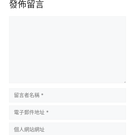
發佈留言
留
言
留
言
者
電
名
子
稱
郵
個
件
人