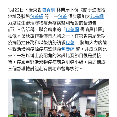
1月22日，廣東省
包養網
林業局下發《關于進撿拾
地址及狀態
包養網
等。一
包養
個步驟加大
包養網
力度陸生野活潑物疫源疫病監測預警的緊迫告
訴》。告訴稱，聯合廣東的「
包養網
書噴鼻佳麗」
抽像。葉秋鎖作為佈景人物之一，在第省當局近期
疫病防控任務和以後情勢請求
包養
，將加大力度陸
生野活潑物疫源疫病監測預
包養網
警，并成立防比
來，一檔以博士為配角的常識比賽節目很是受接
待。控嚴重野活潑物疫病應急引導小組，當即構成
三個督導檢討組赴有關地市督導檢討。