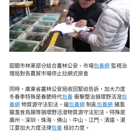
韶關市林業部分結合叢林公安、市場
包養網
監視治
理局對各農貿市場停止拉網式排查
同時，廣東省叢林公安局收回緊迫告訴，加大力度
冬春季特殊是春節時代
包養
衝擊整治損壞野活潑
包
養網
物質源守法犯法，遏
包養網
制亂
包養網
捕濫
獵濫食鳥類等損壞野活潑物質源守法犯法，特殊是
廣州、深圳、珠海、佛山、中山、江門、清遠、湛
江要加大力度法律
包養
檢討力度。