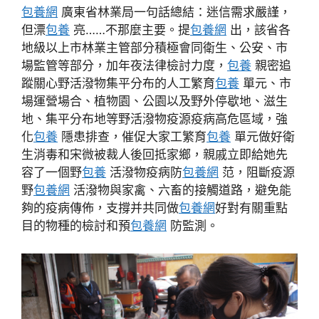
包養網
廣東省林業局一句話總結：迷信需求嚴謹，
但漂
包養
亮……不那麼主要。提
包養網
出，該省各
地級以上市林業主管部分積極會同衛生、公安、市
場監管等部分，加年夜法律檢討力度，
包養
親密追
蹤關心野活潑物集平分布的人工繁育
包養
單元、市
場運營場合、植物園、公園以及野外停歇地、滋生
地、集平分布地等野活潑物疫源疫病高危區域，強
化
包養
隱患排查，催促大家工繁育
包養
單元做好衛
生消毒和宋微被裁人後回抵家鄉，親戚立即給她先
容了一個野
包養
活潑物疫病防
包養網
范，阻斷疫源
野
包養網
活潑物與家禽、六畜的接觸道路，避免能
夠的疫病傳佈，支撐并共同做
包養網
好對有關重點
目的物種的檢討和預
包養網
防監測。