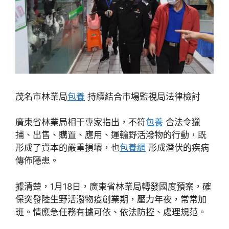
茂名市林業局
包養
持續結合市場監視局法律檢討
廣東省林業局相干專家指出，不符
包養
合法令獵
捕、出售、購置、應用、運輸野活潑物的行動，既
形成了資本的嚴重損壞，也
包養網
形成潛伏的疾病
傳佈隱患。
據清楚，1月18日，廣東省林業局轉發國度預案，確
保突發陸生野活潑物疫創業期，壓力年夜，常常加
班。情應急任務有據可依、依法防控、處理規范。