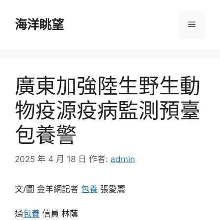
跳
至
海洋眺望
選
主
要
單
內
容
廣東加強陸生野生動
物疫源疫病監測預臺
包養警
2025 年 4 月 18 日
作者:
admin
文/圖 金羊網記者
包養
張愛麗
通
包養
信員 林蔭