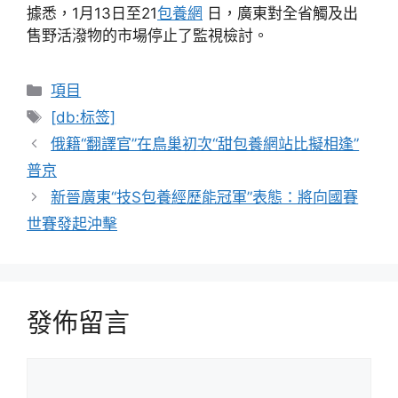
據悉，1月13日至21
包養網
日，廣東對全省觸及出
售野活潑物的市場停止了監視檢討。
分
項目
類
標
[db:标签]
籤
俄籍“翻譯官”在鳥巢初次“甜包養網站比擬相逢”
普京
新晉廣東“技S包養經歷能冠軍”表態：將向國賽
世賽發起沖擊
發佈留言
留
言