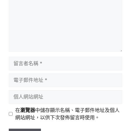
留
言
者
電
名
子
稱
郵
個
件
人
地
網
在
瀏覽器
中儲存顯示名稱、電子郵件地址及個人
址
站
網站網址，以供下次發佈留言時使用。
網
址